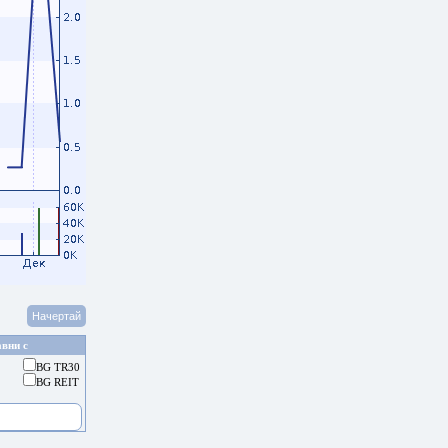
вни с
BG TR30
BG REIT