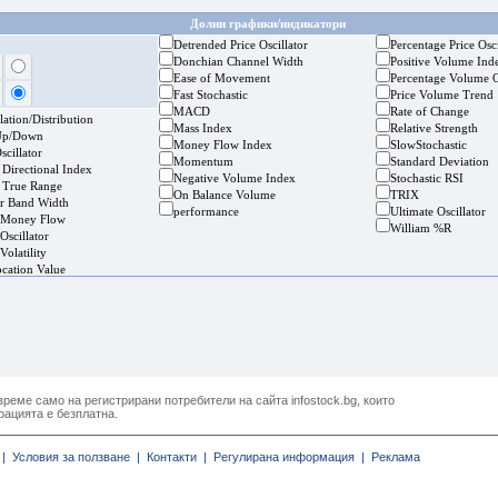
Долни графики/индикатори
Detrended Price Oscillator
Percentage Price Osci
Donchian Channel Width
Positive Volume Ind
Ease of Movement
Percentage Volume O
Fast Stochastic
Price Volume Trend
MACD
Rate of Change
ation/Distribution
Mass Index
Relative Strength
Up/Down
Money Flow Index
SlowStochastic
cillator
Momentum
Standard Deviation
 Directional Index
Negative Volume Index
Stochastic RSI
 True Range
On Balance Volume
TRIX
er Band Width
performance
Ultimate Oscillator
 Money Flow
William %R
Oscillator
Volatility
ocation Value
реме само на регистрирани потребители на сайта infostock.bg, които
рацията е безплатна.
|
Условия за ползване |
Контакти |
Регулирана информация |
Реклама