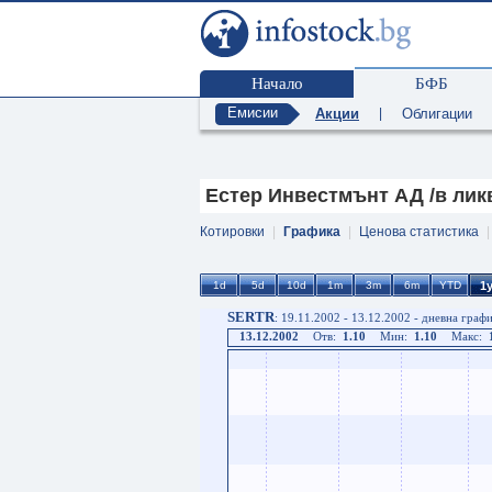
Начало
БФБ
Емисии
Акции
|
Облигации
Естер Инвестмънт АД /в ликв
Котировки
|
Графика
|
Ценова статистика
SERTR
: 19.11.2002 - 13.12.2002 - дневна граф
13.12.2002
Отв:
1.10
Мин:
1.10
Макс: