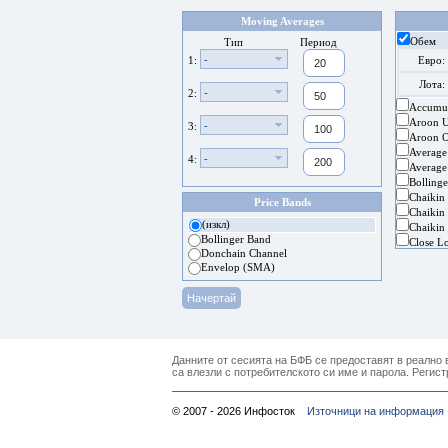
Moving Averages
Обем
Тип
Период
-
1:
Евро:
Лота:
-
2:
Accumul
Aroon 
-
3:
Aroon Os
Average
-
4:
Average
Bolling
Chaikin
Price Bands
Chaikin 
(изкл)
Chaikin 
Bollinger Band
Close L
Donchain Channel
Envelop (SMA)
Данните от сесията на БФБ се предоставят в реално в
са влезли с потребителското си име и парола. Регист
© 2007 - 2026 Инфосток
Източници на информация 