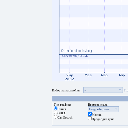
Обем (лотове):
58.35K
-
Избор на настройки:
Пр
Тип графика
Времева скала
Линия
Подразбиране
OHLC
Мрежа
Candlestick
Предходна цена