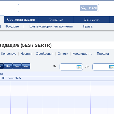
Световни пазари
Финанси
България
|
Фондове
|
Компенсаторни инструменти
|
Права
идация/ (5ES / SERTR)
|
Консенсус
|
Новини
|
Съобщения
|
Отчети
|
Коефициенти
|
Профил
От:
До:
ика
1.10
Затв:
0.56