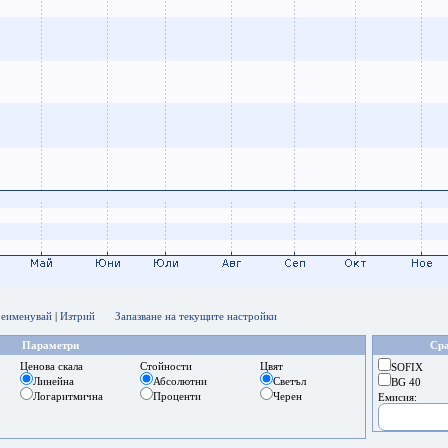
еименувай
|
Изтрий
Запазване на текущите настройки
Параметри
Сра
Ценова скала
Стойности
Цвят
SOFIX
Линейна
Абсолютни
Светъл
BG 40
Логаритмична
Проценти
Черен
Емисия: