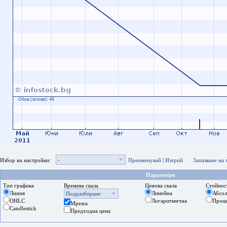
Обем (лотове):
48
-
Избор на настройки:
Преименувай
|
Изтрий
Запазване на
Параметри
Тип графика
Времева скала
Ценова скала
Стойнос
Линия
Линейна
Абсо
Подразбиране
OHLC
Логаритмична
Проц
Мрежа
Candlestick
Предходна цена