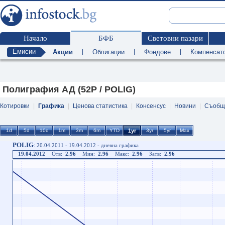
Начало
БФБ
Световни пазари
Емисии
Акции
|
Облигации
|
Фондове
|
Компенсат
Полиграфия АД (52P / POLIG)
Котировки
|
Графика
|
Ценова статистика
|
Консенсус
|
Новини
|
Съобщ
POLIG
: 20.04.2011 - 19.04.2012 - дневна графика
19.04.2012
Отв:
2.96
Мин:
2.96
Макс:
2.96
Затв:
2.96