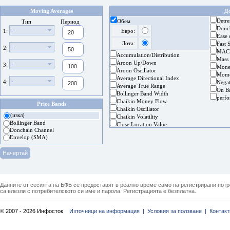
Moving Averages
Д
Detre
Обем
Тип
Период
Donc
-
1:
Евро:
Ease
Лота:
Fast 
-
2:
MAC
Accumulation/Distribution
Mass
Aroon Up/Down
-
3:
Mone
Aroon Oscillator
Mom
Average Directional Index
-
4:
Nega
Average True Range
On B
Bollinger Band Width
perf
Chaikin Money Flow
Price Bands
Chaikin Oscillator
(изкл)
Chaikin Volatility
Bollinger Band
Close Location Value
Donchain Channel
Envelop (SMA)
Данните от сесията на БФБ се предоставят в реално време само на регистрирани потреб
са влезли с потребителското си име и парола. Регистрацията е безплатна.
© 2007 - 2026 Инфосток
Източници на информация |
Условия за ползване |
Контакт