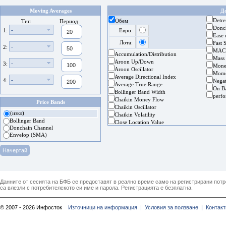
Moving Averages
Д
Detre
Обем
Тип
Период
Donc
-
1:
Евро:
Ease
Лота:
Fast 
-
2:
MAC
Accumulation/Distribution
Mass
Aroon Up/Down
-
3:
Mone
Aroon Oscillator
Mom
Average Directional Index
-
4:
Nega
Average True Range
On B
Bollinger Band Width
perf
Chaikin Money Flow
Price Bands
Chaikin Oscillator
(изкл)
Chaikin Volatility
Bollinger Band
Close Location Value
Donchain Channel
Envelop (SMA)
Данните от сесията на БФБ се предоставят в реално време само на регистрирани потреб
са влезли с потребителското си име и парола. Регистрацията е безплатна.
© 2007 - 2026 Инфосток
Източници на информация |
Условия за ползване |
Контакт