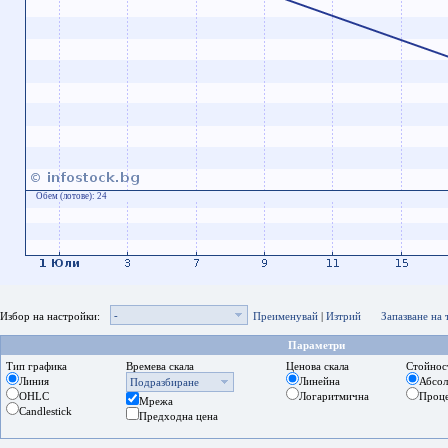
Обем (лотове):
24
-
Избор на настройки:
Преименувай
|
Изтрий
Запазване на
Параметри
Тип графика
Времева скала
Ценова скала
Стойнос
Линия
Линейна
Абсо
Подразбиране
OHLC
Логаритмична
Проц
Мрежа
Candlestick
Предходна цена