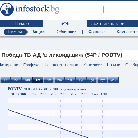
Начало
БФБ
Световни пазари
Емисии
Акции
|
Облигации
|
Фондове
|
Компенсат
Победа-ТВ АД /в ликвидация/ (54P / POBTV)
Котировки
|
Графика
|
Ценова статистика
|
Консенсус
|
Новини
|
Съобщ
POBTV
: 30.06.2003 - 30.07.2003 - дневна графика
30.07.2003
Отв:
2.50
Мин:
2.50
Макс:
2.50
Затв:
1.28