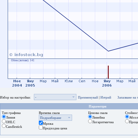
Обем (лотове):
141
-
Избор на настройки:
Преименувай
|
Изтрий
Запазване на
Параметри
Тип графика
Времева скала
Ценова скала
Стойнос
Линия
Линейна
Абсо
Подразбиране
OHLC
Логаритмична
Проц
Мрежа
Candlestick
Предходна цена