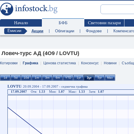
Начало
БФБ
Световни пазари
Емисии
Акции
|
Облигации
|
Фондове
|
Компенсат
Ловеч-турс АД (4O9 / LOVTU)
Котировки
|
Графика
|
Ценова статистика
|
Консенсус
|
Новини
|
Съобщ
LOVTU
: 20.09.2004 - 17.09.2007 - седмична графика
17.09.2007
Отв:
1.53
Мин:
1.07
Макс:
1.53
Затв:
1.07