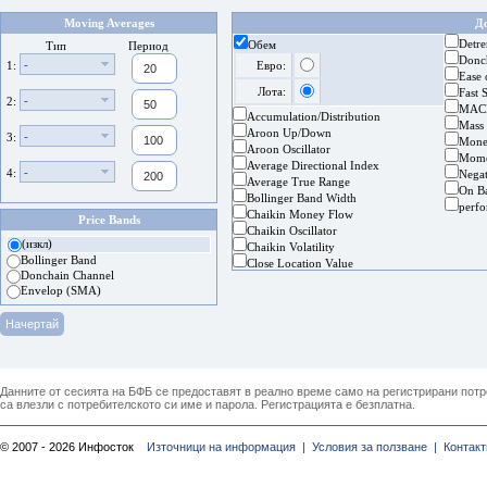
Moving Averages
Д
Detre
Обем
Тип
Период
Donc
-
1:
Евро:
Ease
Лота:
Fast 
-
2:
MAC
Accumulation/Distribution
Mass
Aroon Up/Down
-
3:
Mone
Aroon Oscillator
Mom
Average Directional Index
-
4:
Nega
Average True Range
On B
Bollinger Band Width
perf
Chaikin Money Flow
Price Bands
Chaikin Oscillator
(изкл)
Chaikin Volatility
Bollinger Band
Close Location Value
Donchain Channel
Envelop (SMA)
Данните от сесията на БФБ се предоставят в реално време само на регистрирани потреб
са влезли с потребителското си име и парола. Регистрацията е безплатна.
© 2007 - 2026 Инфосток
Източници на информация |
Условия за ползване |
Контакт