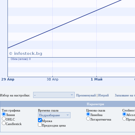
Обем (лотове):
0
-
Избор на настройки:
Преименувай
|
Изтрий
Запазване на
Параметри
Тип графика
Времева скала
Ценова скала
Стойнос
Линия
Линейна
Абсо
Подразбиране
OHLC
Логаритмична
Проц
Мрежа
Candlestick
Предходна цена