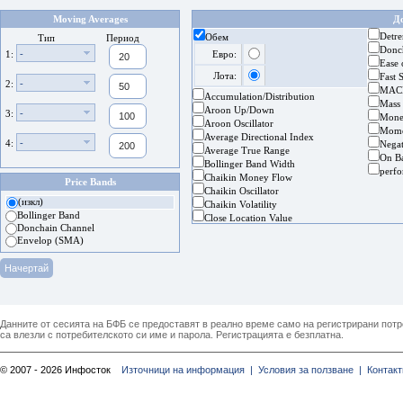
Moving Averages
Д
Detre
Обем
Тип
Период
Donc
-
1:
Евро:
Ease
Лота:
Fast 
-
2:
MAC
Accumulation/Distribution
Mass
Aroon Up/Down
-
3:
Mone
Aroon Oscillator
Mom
Average Directional Index
-
4:
Nega
Average True Range
On B
Bollinger Band Width
perf
Chaikin Money Flow
Price Bands
Chaikin Oscillator
(изкл)
Chaikin Volatility
Bollinger Band
Close Location Value
Donchain Channel
Envelop (SMA)
Данните от сесията на БФБ се предоставят в реално време само на регистрирани потреб
са влезли с потребителското си име и парола. Регистрацията е безплатна.
© 2007 - 2026 Инфосток
Източници на информация |
Условия за ползване |
Контакт