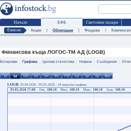
Начало
БФБ
Световни пазари
Емисии
Акции
|
Облигации
|
Фондове
|
Компенсат
Финансова къща ЛОГОС-ТМ АД (LOGB)
Котировки
|
Графика
|
Ценова статистика
|
Новини
|
Съобщения
|
Отче
LOGB
: 29.04.2026 - 05.05.2026 - 10-минутна графика
05.05.2026 17:00
Отв:
100.10
Мин:
100.10
Макс:
100.10
Затв:
100.10