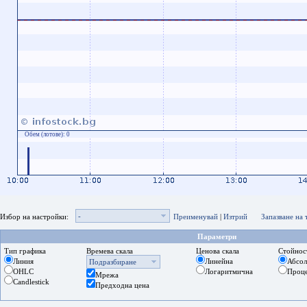
Обем (лотове):
0
-
Избор на настройки:
Преименувай
|
Изтрий
Запазване на
Параметри
Тип графика
Времева скала
Ценова скала
Стойнос
Линия
Линейна
Абсо
Подразбиране
OHLC
Логаритмична
Проц
Мрежа
Candlestick
Предходна цена