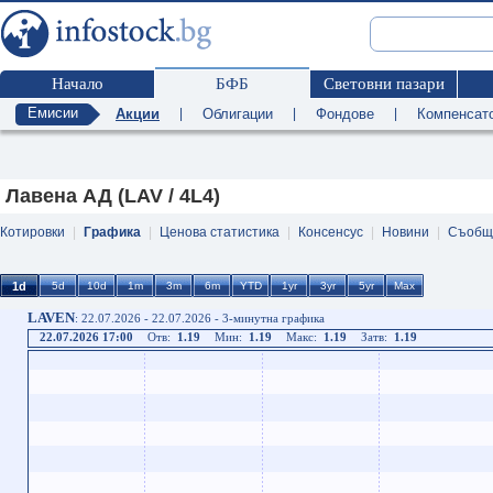
Начало
БФБ
Световни пазари
Емисии
Акции
|
Облигации
|
Фондове
|
Компенсат
Лавена АД (LAV / 4L4)
Котировки
|
Графика
|
Ценова статистика
|
Консенсус
|
Новини
|
Съобщ
LAVEN
: 22.07.2026 - 22.07.2026 - 3-минутна графика
22.07.2026 17:00
Отв:
1.19
Мин:
1.19
Макс:
1.19
Затв:
1.19