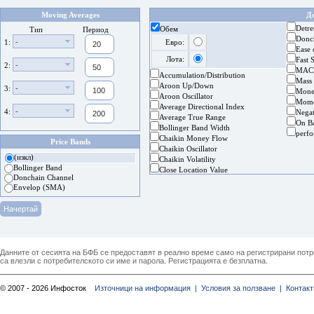
Moving Averages
Д
Detre
Обем
Тип
Период
Donc
-
1:
Евро:
Ease
Лота:
Fast 
-
2:
MAC
Accumulation/Distribution
Mass
Aroon Up/Down
-
3:
Mone
Aroon Oscillator
Mom
Average Directional Index
-
4:
Nega
Average True Range
On B
Bollinger Band Width
perf
Chaikin Money Flow
Price Bands
Chaikin Oscillator
(изкл)
Chaikin Volatility
Bollinger Band
Close Location Value
Donchain Channel
Envelop (SMA)
Данните от сесията на БФБ се предоставят в реално време само на регистрирани потреб
са влезли с потребителското си име и парола. Регистрацията е безплатна.
© 2007 - 2026 Инфосток
Източници на информация |
Условия за ползване |
Контакт