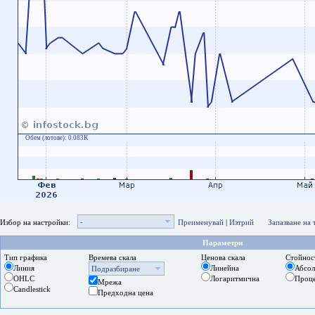
Обем (лотове):
0.083K
-
Избор на настройки:
Преименувай
|
Изтрий
Запазване на
Параметри
Тип графика
Времева скала
Ценова скала
Стойнос
Линия
Линейна
Абсо
Подразбиране
OHLC
Логаритмична
Проц
Мрежа
Candlestick
Предходна цена