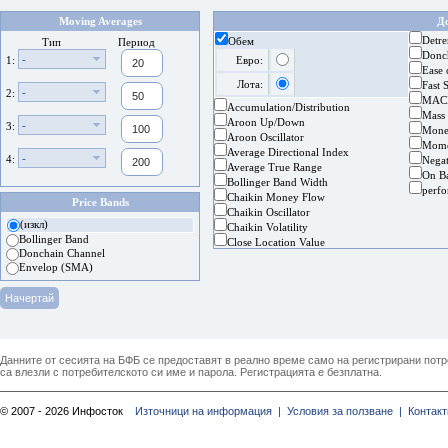
Moving Averages
Д
Detre
Обем
Тип
Период
Donc
-
1:
Евро:
Ease
Лота:
Fast 
-
2:
MAC
Accumulation/Distribution
Mass
Aroon Up/Down
-
3:
Mone
Aroon Oscillator
Mom
Average Directional Index
-
4:
Nega
Average True Range
On B
Bollinger Band Width
perf
Chaikin Money Flow
Price Bands
Chaikin Oscillator
(изкл)
Chaikin Volatility
Bollinger Band
Close Location Value
Donchain Channel
Envelop (SMA)
Данните от сесията на БФБ се предоставят в реално време само на регистрирани потреб
са влезли с потребителското си име и парола. Регистрацията е безплатна.
© 2007 - 2026 Инфосток
Източници на информация |
Условия за ползване |
Контакт