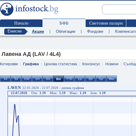
Начало
БФБ
Световни пазари
Емисии
Акции
|
Облигации
|
Фондове
|
Компенсат
Лавена АД (LAV / 4L4)
Котировки
|
Графика
|
Ценова статистика
|
Консенсус
|
Новини
|
Съобщ
LAVEN
: 22.01.2026 - 22.07.2026 - дневна графика
22.07.2026
Отв:
1.19
Мин:
1.19
Макс:
1.19
Затв:
1.19