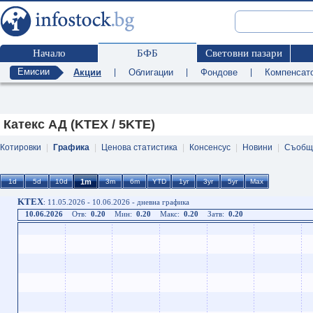
Начало
БФБ
Световни пазари
Емисии
Акции
|
Облигации
|
Фондове
|
Компенсат
Катекс АД (KTEX / 5KTE)
Котировки
|
Графика
|
Ценова статистика
|
Консенсус
|
Новини
|
Съобщ
KTEX
: 11.05.2026 - 10.06.2026 - дневна графика
10.06.2026
Отв:
0.20
Мин:
0.20
Макс:
0.20
Затв:
0.20