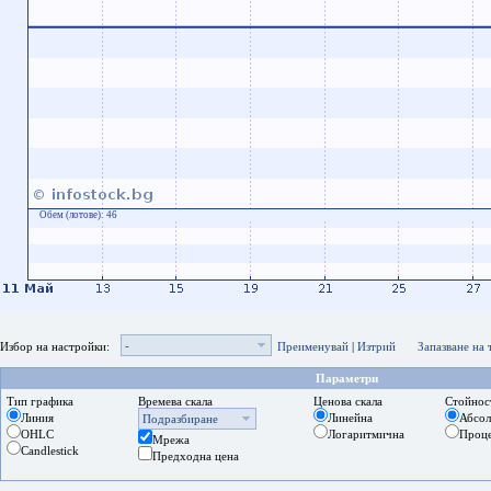
Обем (лотове):
46
-
Избор на настройки:
Преименувай
|
Изтрий
Запазване на
Параметри
Тип графика
Времева скала
Ценова скала
Стойнос
Линия
Линейна
Абсо
Подразбиране
OHLC
Логаритмична
Проц
Мрежа
Candlestick
Предходна цена