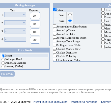
Moving Averages
Д
Detre
Обем
Тип
Период
Donc
-
1:
Евро:
Ease
Лота:
Fast 
-
2:
MAC
Accumulation/Distribution
Mass
Aroon Up/Down
-
3:
Mone
Aroon Oscillator
Mom
Average Directional Index
-
4:
Nega
Average True Range
On B
Bollinger Band Width
perf
Chaikin Money Flow
Price Bands
Chaikin Oscillator
(изкл)
Chaikin Volatility
Bollinger Band
Close Location Value
Donchain Channel
Envelop (SMA)
Данните от сесията на БФБ се предоставят в реално време само на регистрирани потреб
са влезли с потребителското си име и парола. Регистрацията е безплатна.
© 2007 - 2026 Инфосток
Източници на информация |
Условия за ползване |
Контакт