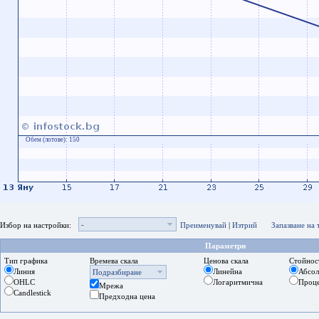
Обем (лотове):
150
-
Избор на настройки:
Преименувай
|
Изтрий
Запазване на
Параметри
Тип графика
Времева скала
Ценова скала
Стойнос
Линия
Линейна
Абсо
Подразбиране
OHLC
Логаритмична
Проц
Мрежа
Candlestick
Предходна цена