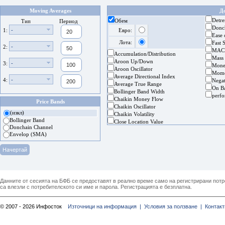
Moving Averages
Д
Detre
Обем
Тип
Период
Donc
-
1:
Евро:
Ease
Лота:
Fast 
-
2:
MAC
Accumulation/Distribution
Mass
Aroon Up/Down
-
3:
Mone
Aroon Oscillator
Mom
Average Directional Index
-
4:
Nega
Average True Range
On B
Bollinger Band Width
perf
Chaikin Money Flow
Price Bands
Chaikin Oscillator
(изкл)
Chaikin Volatility
Bollinger Band
Close Location Value
Donchain Channel
Envelop (SMA)
Данните от сесията на БФБ се предоставят в реално време само на регистрирани потреб
са влезли с потребителското си име и парола. Регистрацията е безплатна.
© 2007 - 2026 Инфосток
Източници на информация |
Условия за ползване |
Контакт