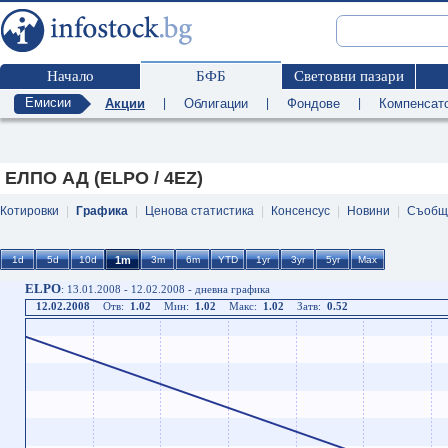
Начало
БФБ
Световни пазари
Емисии
Акции
|
Облигации
|
Фондове
|
Компенсат
ЕЛПО АД (ELPO / 4EZ)
Котировки
|
Графика
|
Ценова статистика
|
Консенсус
|
Новини
|
Съобщ
ELPO
: 13.01.2008 - 12.02.2008 - дневна графика
12.02.2008
Отв:
1.02
Мин:
1.02
Макс:
1.02
Затв:
0.52