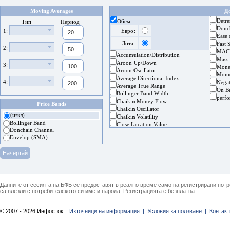
Moving Averages
Д
Detre
Обем
Тип
Период
Donc
-
1:
Евро:
Ease
Лота:
Fast 
-
2:
MAC
Accumulation/Distribution
Mass
Aroon Up/Down
-
3:
Mone
Aroon Oscillator
Mom
Average Directional Index
-
4:
Nega
Average True Range
On B
Bollinger Band Width
perf
Chaikin Money Flow
Price Bands
Chaikin Oscillator
(изкл)
Chaikin Volatility
Bollinger Band
Close Location Value
Donchain Channel
Envelop (SMA)
Данните от сесията на БФБ се предоставят в реално време само на регистрирани потреб
са влезли с потребителското си име и парола. Регистрацията е безплатна.
© 2007 - 2026 Инфосток
Източници на информация |
Условия за ползване |
Контакт