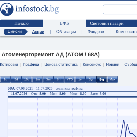
Начало
БФБ
Световни пазари
Емисии
Акции
|
Облигации
|
Фондове
|
Компенсат
Атоменергоремонт АД (ATOM / 68A)
Котировки
|
Графика
|
Ценова статистика
|
Консенсус
|
Новини
|
Съобщ
68A
: 07.08.2021 - 11.07.2026 - седмична графика
11.07.2026
Отв:
8.00
Мин:
8.00
Макс:
8.00
Затв:
8.00