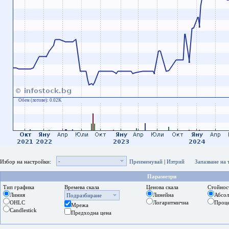
Обем (лотове):
0.02K
-
Избор на настройки:
Преименувай
|
Изтрий
Запазване на
Параметри
Тип графика
Времева скала
Ценова скала
Стойнос
Линия
Линейна
Абсо
Подразбиране
OHLC
Логаритмична
Проц
Мрежа
Candlestick
Предходна цена