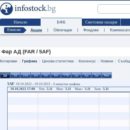
Начало
БФБ
Световни пазари
Емисии
Акции
|
Облигации
|
Фондове
|
Компенсат
Фар АД (FAR / 5AF)
Котировки
|
Графика
|
Ценова статистика
|
Консенсус
|
Новини
|
Съобщ
5AF
: 19.10.2022 - 19.10.2022 - 3-минутна графика
19.10.2022 17:00
Отв:
5.11
Мин:
5.11
Макс:
5.11
Затв:
5.11