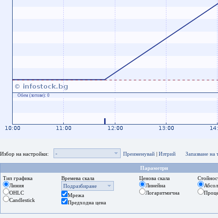
Обем (лотове):
0
-
Избор на настройки:
Преименувай
|
Изтрий
Запазване на
Параметри
Тип графика
Времева скала
Ценова скала
Стойнос
Линия
Линейна
Абсо
Подразбиране
OHLC
Логаритмична
Проц
Мрежа
Candlestick
Предходна цена