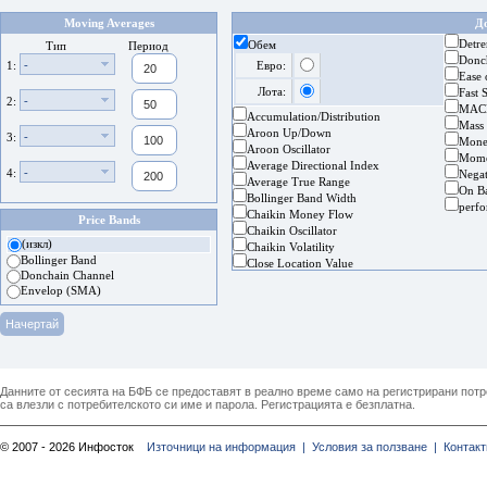
Moving Averages
Д
Detre
Обем
Тип
Период
Donc
-
1:
Евро:
Ease
Лота:
Fast 
-
2:
MAC
Accumulation/Distribution
Mass
Aroon Up/Down
-
3:
Mone
Aroon Oscillator
Mom
Average Directional Index
-
4:
Nega
Average True Range
On B
Bollinger Band Width
perf
Chaikin Money Flow
Price Bands
Chaikin Oscillator
(изкл)
Chaikin Volatility
Bollinger Band
Close Location Value
Donchain Channel
Envelop (SMA)
Данните от сесията на БФБ се предоставят в реално време само на регистрирани потреб
са влезли с потребителското си име и парола. Регистрацията е безплатна.
© 2007 - 2026 Инфосток
Източници на информация |
Условия за ползване |
Контакт