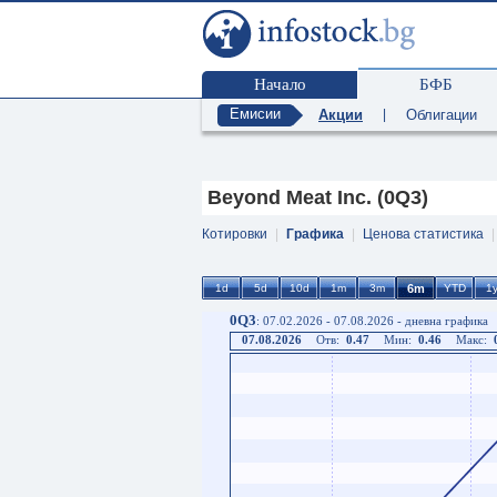
Начало
БФБ
Емисии
Акции
|
Облигации
Beyond Meat Inc. (0Q3)
Котировки
|
Графика
|
Ценова статистика
0Q3
: 07.02.2026 - 07.08.2026 - дневна графика
07.08.2026
Отв:
0.47
Мин:
0.46
Макс: