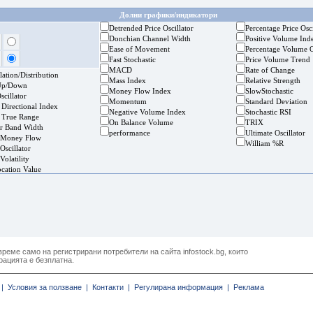
Долни графики/индикатори
Detrended Price Oscillator
Percentage Price Osci
Donchian Channel Width
Positive Volume Ind
Ease of Movement
Percentage Volume O
Fast Stochastic
Price Volume Trend
MACD
Rate of Change
ation/Distribution
Mass Index
Relative Strength
Up/Down
Money Flow Index
SlowStochastic
cillator
Momentum
Standard Deviation
 Directional Index
Negative Volume Index
Stochastic RSI
 True Range
On Balance Volume
TRIX
er Band Width
performance
Ultimate Oscillator
 Money Flow
William %R
Oscillator
Volatility
ocation Value
реме само на регистрирани потребители на сайта infostock.bg, които
рацията е безплатна.
|
Условия за ползване |
Контакти |
Регулирана информация |
Реклама