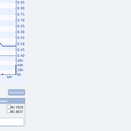
вни с
BG TR30
BG REIT