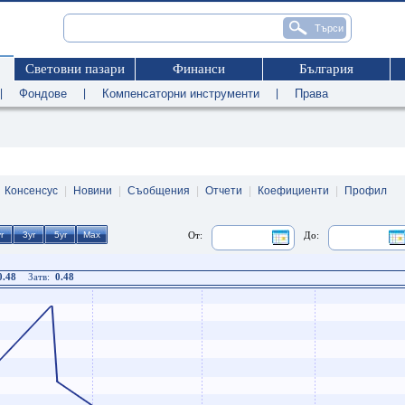
Световни пазари
Финанси
България
|
Фондове
|
Компенсаторни инструменти
|
Права
|
Консенсус
|
Новини
|
Съобщения
|
Отчети
|
Коефициенти
|
Профил
От:
До:
0.48
Затв:
0.48