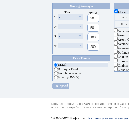
Moving Averages
Обем
Тип
Период
-
1:
Евро:
Лота:
-
2:
Accumul
Aroon 
-
3:
Aroon Os
Average
-
4:
Average
Bolling
Chaikin
Price Bands
Chaikin 
(изкл)
Chaikin 
Bollinger Band
Close L
Donchain Channel
Envelop (SMA)
Данните от сесията на БФБ се предоставят в реално в
са влезли с потребителското си име и парола. Регист
© 2007 - 2026 Инфосток
Източници на информация 