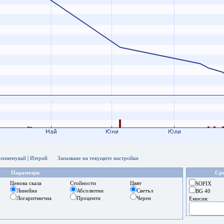
еименувай
|
Изтрий
Запазване на текущите настройки
Параметри
Сра
Ценова скала
Стойности
Цвят
SOFIX
Линейна
Абсолютни
Светъл
BG 40
Логаритмична
Проценти
Черен
Емисия: