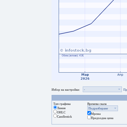
Обем (лотове):
41K
-
Избор на настройки:
Пр
Тип графика
Времева скала
Линия
Подразбиране
OHLC
Мрежа
Candlestick
Предходна цена