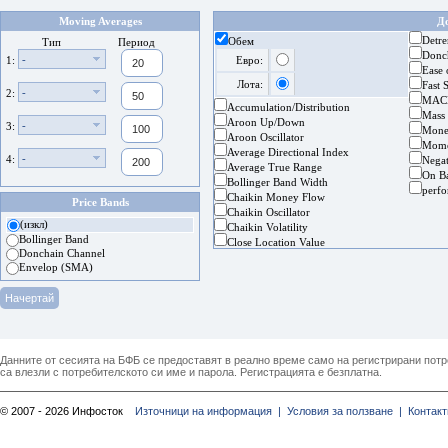
Moving Averages
Д
Detre
Обем
Тип
Период
Donc
-
1:
Евро:
Ease
Лота:
Fast 
-
2:
MAC
Accumulation/Distribution
Mass
Aroon Up/Down
-
3:
Mone
Aroon Oscillator
Mom
Average Directional Index
-
4:
Nega
Average True Range
On B
Bollinger Band Width
perf
Chaikin Money Flow
Price Bands
Chaikin Oscillator
(изкл)
Chaikin Volatility
Bollinger Band
Close Location Value
Donchain Channel
Envelop (SMA)
Данните от сесията на БФБ се предоставят в реално време само на регистрирани потреб
са влезли с потребителското си име и парола. Регистрацията е безплатна.
© 2007 - 2026 Инфосток
Източници на информация |
Условия за ползване |
Контакт