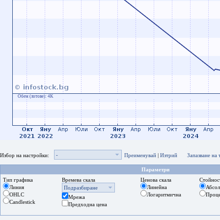
Обем (лотове):
4K
-
Избор на настройки:
Преименувай
|
Изтрий
Запазване на
Параметри
Тип графика
Времева скала
Ценова скала
Стойнос
Линия
Линейна
Абсо
Подразбиране
OHLC
Логаритмична
Проц
Мрежа
Candlestick
Предходна цена