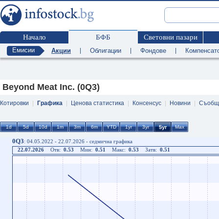
Начало
БФБ
Световни пазари
Емисии
Акции
|
Облигации
|
Фондове
|
Компенсат
Beyond Meat Inc. (0Q3)
Котировки
|
Графика
|
Ценова статистика
|
Консенсус
|
Новини
|
Съобщ
0Q3
: 04.05.2022 - 22.07.2026 - седмична графика
22.07.2026
Отв:
0.53
Мин:
0.51
Макс:
0.53
Затв:
0.51