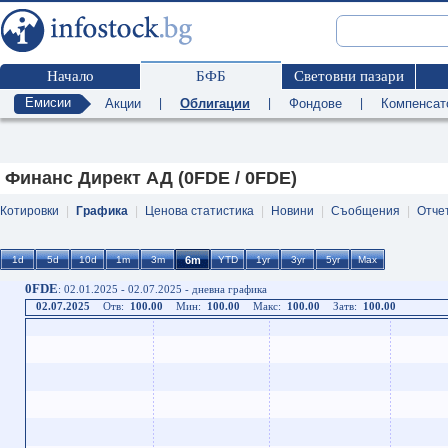
Начало
БФБ
Световни пазари
Емисии
Акции
|
Облигации
|
Фондове
|
Компенсат
Финанс Директ АД (0FDE / 0FDE)
Котировки
|
Графика
|
Ценова статистика
|
Новини
|
Съобщения
|
Отче
0FDE
: 02.01.2025 - 02.07.2025 - дневна графика
02.07.2025
Отв:
100.00
Мин:
100.00
Макс:
100.00
Затв:
100.00