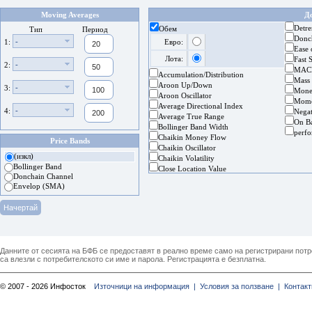
Moving Averages
Д
Detre
Обем
Тип
Период
Donc
-
1:
Евро:
Ease
Лота:
Fast 
-
2:
MAC
Accumulation/Distribution
Mass
Aroon Up/Down
-
3:
Mone
Aroon Oscillator
Mom
Average Directional Index
-
4:
Nega
Average True Range
On B
Bollinger Band Width
perf
Chaikin Money Flow
Price Bands
Chaikin Oscillator
(изкл)
Chaikin Volatility
Bollinger Band
Close Location Value
Donchain Channel
Envelop (SMA)
Данните от сесията на БФБ се предоставят в реално време само на регистрирани потреб
са влезли с потребителското си име и парола. Регистрацията е безплатна.
© 2007 - 2026 Инфосток
Източници на информация |
Условия за ползване |
Контакт