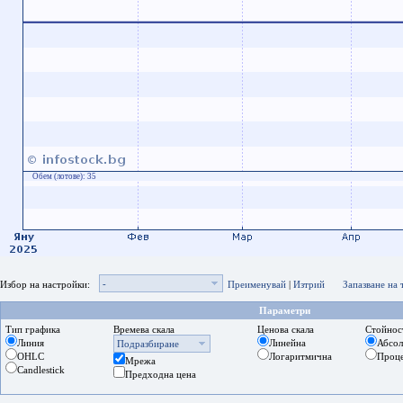
Обем (лотове):
35
-
Избор на настройки:
Преименувай
|
Изтрий
Запазване на
Параметри
Тип графика
Времева скала
Ценова скала
Стойнос
Линия
Линейна
Абсо
Подразбиране
OHLC
Логаритмична
Проц
Мрежа
Candlestick
Предходна цена