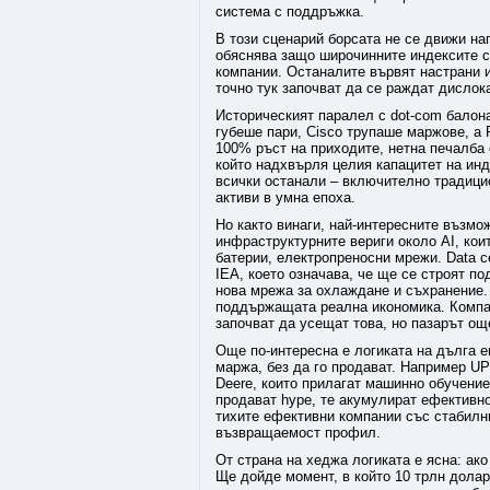
система с поддръжка.
В този сценарий борсата не се движи наг
обяснява защо широчинните индексите с
компании. Останалите вървят настрани и
точно тук започват да се раждат дислок
Историческият паралел с dot-com балон
губеше пари, Cisco трупаше маржове, а 
100% ръст на приходите, нетна печалба 
който надхвърля целия капацитет на инд
всички останали – включително традицио
активи в умна епоха.
Но както винаги, най-интересните възмо
инфраструктурните вериги около AI, кои
батерии, електропреносни мрежи. Data c
IEA, което означава, че ще се строят п
нова мрежа за охлаждане и съхранение. 
поддържащата реална икономика. Компании
започват да усещат това, но пазарът ощ
Още по-интересна е логиката на дълга е
маржа, без да го продават. Например UP
Deere, които прилагат машинно обучение
продават hype, те акумулират ефективнос
тихите ефективни компании със стабилни
възвращаемост профил.
От страна на хеджа логиката е ясна: ако
Ще дойде момент, в който 10 трлн долар