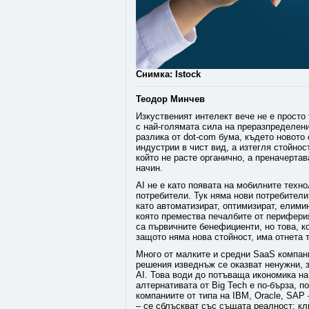
Снимка: Istock
Теодор Минчев
Изкуственият интелект вече не е просто
с най-голямата сила на преразпределени
разлика от dot-com бума, където новото 
индустрии в чист вид, а изтегля стойно
който не расте органично, а преначерта
начин.
AI не е като появата на мобилните техн
потребители. Тук няма нови потребител
като автоматизират, оптимизират, елими
която премества печалбите от периферият
са първичните бенефициенти, но това, ко
защото няма нова стойност, има отнета 
Много от малките и средни SaaS компан
решения изведнъж се оказват ненужни, з
AI. Това води до потъваща икономика на
алтернативата от Big Tech е по-бърза, п
компаниите от типа на IBM, Oracle, SAP
– се сблъскват със същата реалност: кли