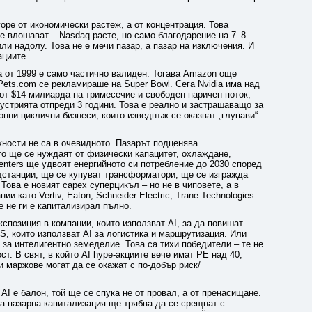
оре от икономически растеж, а от концентрация. Това
е влошават – Nasdaq расте, но само благодарение на 7–8
ли надолу. Това не е мечи пазар, а пазар на изключения. И
ациите.
а от 1999 е само частично валиден. Тогава Amazon още
Pets.com се рекламираше на Super Bowl. Сега Nvidia има над
от $14 милиарда на тримесечие и свободен паричен поток,
устрията отпреди 3 години. Това е реално и застрашаващо за
нни циклични бизнеси, които изведнъж се оказват „глупави“
жности не са в очевидното. Пазарът подценява
то ще се нуждаят от физически капацитет, охлаждане,
enters ще удвоят енергийното си потребление до 2030 според
одстанции, ще се купуват трансформатори, ще се изгражда
Това е новият capex суперцикъл – но не в чиповете, а в
 като Vertiv, Eaton, Schneider Electric, Trane Technologies
е не ги е капитализирал пълно.
кспозиция в компании, които използват AI, за да повишат
S, които използват AI за логистика и маршрутизация. Или
 за интелигентно земеделие. Това са тихи победители – те не
т. В свят, в който AI hype-акциите вече имат PE над 40,
 маржове могат да се окажат с по-добър риск/
 AI е балон, той ще се спука не от провал, а от пренасищане.
а пазарна капитализация ще трябва да се срещнат с