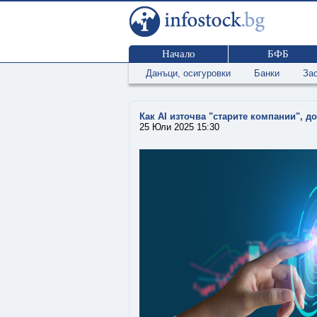
Начало
БФБ
Данъци, осигуровки
Банки
За
Как AI източва "старите компании", д
25 Юли 2025 15:30