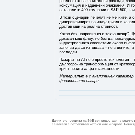
реалността на капиталови разходи, заба
консумация и надценени очаквания. И тов
останалите 490 компании в S&P 500, кои
В този сценарий печелят не мечките, а о
диверсифицират по индустриални канали
доставчици на реална стойност.
Какво бих направил аз в такъв пазар? Щ
доказан кеш флоу, но без да преследва
индустриалната екосистема около инфра
започва да се изтощава – не в цените, а
последен.
Пазарът на AI не е просто технология – 
дългосрочна трансформация от краткосро
крият новите алфа възможности.
Материалът е с аналитичен характер и
финансовите пазари.
Данните от сесията на БФБ се предоставят в реално в
са влезли с потребителското си име и парола. Регист