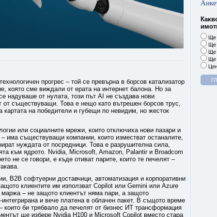
Анке
Какв
имоти
Ще 
Ще 
Ще 
Ще 
Цен
 технологичен прогрес – той се превърна в борсов катализатор
е, която сме виждали от ерата на интернет балона. Но за
се надуваше от нулата, този път AI не създава нови
ст от съществуващи. Това е нещо като вътрешен борсов трус,
ва картата на победители и губещи по невидим, но жесток
ологии или социалните мрежи, които отключиха нови пазари и
и – има съществуващи компании, които изместват останалите,
нират нуждата от посредници. Това е разрушителна сила,
а към ядрото. Nvidia, Microsoft, Amazon, Palantir и Broadcom
ето не се говори, е къде отиват парите, които те печелят –
такава.
ии, B2B софтуерни доставчици, автоматизация и корпоративни
ащото клиентите им използват Copilot или Gemini или Azure
 маржа – не защото клиентът няма пари, а защото
о-интегрирана и вече платена в облачен пакет. В същото време
 – които би трябвало да печелят от бизнес ИТ трансформация
ентът ще избере Nvidia H100 и Microsoft Copilot вместо стара