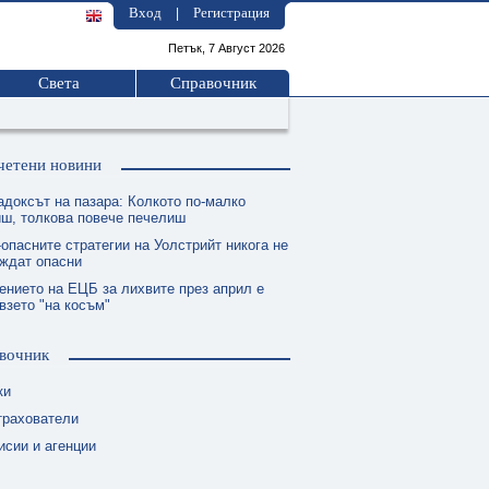
Вход
Регистрация
|
Петък, 7 Август 2026
Света
Справочник
четени новини
адоксът на пазара: Колкото по-малко
ш, толкова повече печелиш
опасните стратегии на Уолстрийт никога не
еждат опасни
ението на ЕЦБ за лихвите през април е
взето "на косъм"
вочник
ки
трахователи
исии и агенции