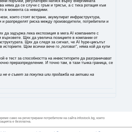
вени поръчки, регулаторен натиск върху енергийната
а няма да се случи с гръм и трясък, а с тиха ротация към
то в момента са невидими.
нези, които стоят встрани, акумулират инфраструктура,
 и разпределят риска между производители, потребители и
ях да задържа лека експозиция в мега AI компаниите с
м върховете. Щях да увелича позициите в компании от
структурата. Щях да следя за сигнал, че AI hype-цикълът
 в историите. Щом всички вече го „ползват“, няма кой да купи
той е тест за способността на инвеститорите да разграничават
чно преразпределение. И точно там, в тази тънка граница, се
 не е съвет за покупка или продажба на активи на
реме само на регистрирани потребители на сайта infostock.bg, които
рацията е безплатна.