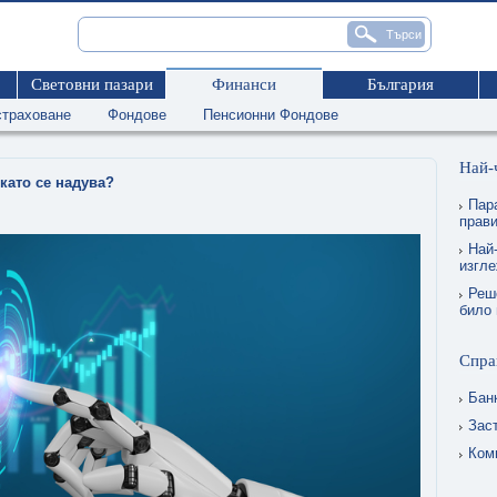
Световни пазари
Финанси
България
страховане
Фондове
Пенсионни Фондове
Най-
окато се надува?
Пар
прави
Най-
изгл
Реш
било 
Спра
Бан
Зас
Ком