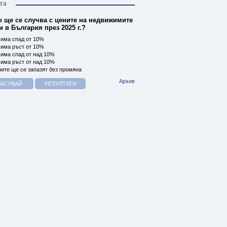
та
о ще се случва с цените на недвижимите
 в България през 2025 г.?
има спад от 10%
има ръст от 10%
има спад от над 10%
има ръст от над 10%
ите ще се запазят без промяна
Архив