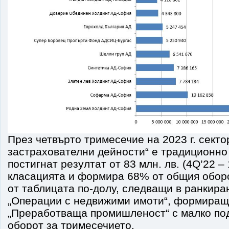
През четвърто тримесечие на 2023 г. сект
застрахователни дейности“ е традиционно 
постигнат резултат от 83 млн. лв. (4Q’22 – 
класацията и формира 68% от общия оборо
от таблицата по-долу, следващи в ранкира
„Операции с недвижими имоти“, формиращ
„Преработваща промишленост“ с малко по
оборот за тримесечието.