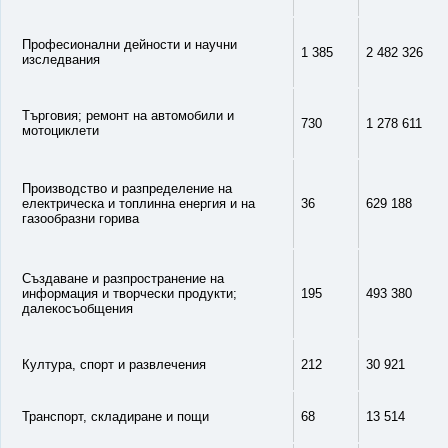
Професионални дейности и научни
1 385
2 482 326
изследвания
Търговия; ремонт на автомобили и
730
1 278 611
мотоциклети
Производство и разпределение на
електрическа и топлинна енергия и на
36
629 188
газообразни горива
Създаване и разпространение на
информация и творчески продукти;
195
493 380
далекосъобщения
Култура, спорт и развлечения
212
30 921
Транспорт, складиране и пощи
68
13 514