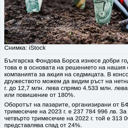
Снимка: iStock
Българска Фондова Борса изнесе добри го
това е в основата на решението на нашия 
компанията за акция на седмицата. В конс
дружеството можем да видим ръст на нетн
г. до 12,7 млн. лева спрямо 4.533 млн. лев
или повишение от 180%.
Оборотът на пазарите, организирани от БФ
тримесечие на 2023 г. е 237 784 996 лв. За
четвърто тримесечие на 2022 г. той е 313 0
представлява спад от 24%.