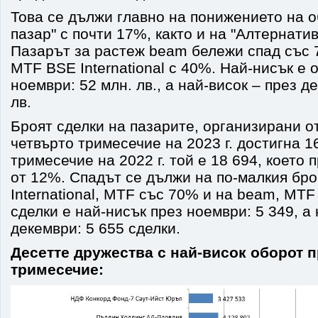
Това се дължи главно на понижението на 
пазар" с почти 17%, както и на "Алтернати
Пазарът за растеж beam бележи спад със 7
MTF BSE International с 40%. Най-нисък е 
ноември: 52 млн. лв., а най-висок – през д
лв.
Броят сделки на пазарите, организирани о
четвърто тримесечие на 2023 г. достигна 1
тримесечие на 2022 г. той е 18 694, което
от 12%. Спадът се дължи на по-малкия бро
International, MTF със 70% и на beam, MTF
сделки е най-нисък през ноември: 5 349, а
декември: 5 655 сделки.
Десетте дружества с най-висок оборот п
тримесечие: