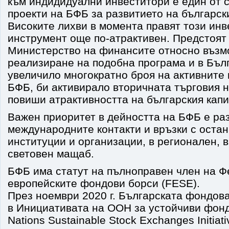
към индидидуални инвеститори е един от 
проекти на БФБ за развитието на българск
Високите лихви в момента правят този ин
инструмент още по-атрактивен. Предстоят 
Министерство на финансите относно възм
реализиране на подобна програма и в Бълг
увеличило многократно броя на активните
БФБ, би активирало вторичната търговия н
повиши атрактивността на българския капи
Важен приоритет в дейността на БФБ е ра
международните контакти и връзки с оста
институции и организации, в регионален, 
световен мащаб.
БФБ има статут на пълноправен член на Ф
европейските фондови борси (FESE).
През ноември 2020 г. Българската фондов
в Инициативата на ООН за устойчиви фонд
Nations Sustainable Stock Exchanges Initiat