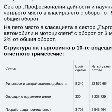
Сектор „Професионални дейности и научни
четвърто място в класирането с оборот от 5
общия оборот.
На пето място в класацията e сектор „Търг
автомобили и мотоциклети“ с оборот от 3 мл
2% от общия оборот.
Структура на търговията в 10-те водещи
отчетното тримесечие:
Брой
Изтъргувани
Сектор
сделки
лотове
Финансови и застрахователни дейности
8 240
22 570 664
Операции с недвижими имоти
330
3 338 729
Преработваща промишленост
3 792
2 546 464