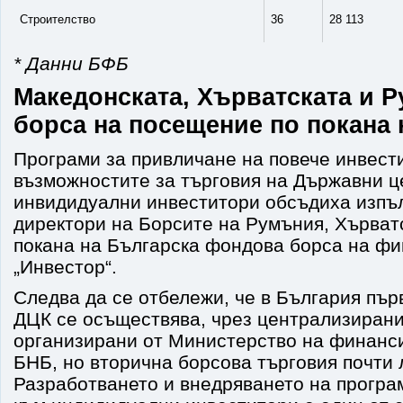
Строителство
36
28 113
* Данни БФБ
Македонската, Хърватската и 
борса на посещение по покана
Програми за привличане на повече инвест
възможностите за търговия на Държавни ц
инвидидуални инвеститори обсъдиха изпъ
директори на Борсите на Румъния, Хърват
покана на Българска фондова борса на ф
„Инвестор“.
Следва да се отбележи, че в България пър
ДЦК се осъществява, чрез централизирани
организирани от Министерство на финанси
БНБ, но вторична борсова търговия почти 
Разработването и внедряването на програ