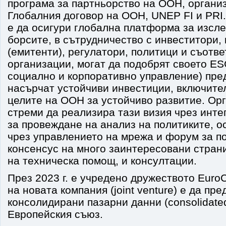
програма за партньорство на ООН, органи
Глобалния договор на ООН, UNEP FI и PRI
е да осигури глобална платформа за изсле
борсите, в сътрудничество с инвеститори,
(емитенти), регулатори, политици и съотв
организации, могат да подобрят своето ES
социално и корпоративно управление) пред
насърчат устойчиви инвестиции, включит
целите на ООН за устойчиво развитие. Ор
стреми да реализира тази визия чрез инт
за провеждане на анализ на политиките, о
чрез управлението на мрежа и форум за п
консенсус на много заинтересовани стран
на техническа помощ, и консултации.
През 2023 г. е учредено дружеството EuroC
на новата компания (joint venture) e да пр
консолидирани пазарни данни (consolidated
Европейския съюз.