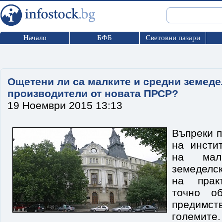
Начало
БФБ
Световни пазари
Ощетени ли са малките и средни земед
производители от новата ПРСР?
19 Ноември 2015 13:13
Въпреки п
на инсти
на мал
земеделс
на прак
точно об
предим
голе