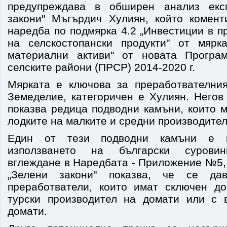
предупреждава в обширен анализ екс
закони" Мъгърдич Хулиян, който комент
наредба по подмярка 4.2 „Инвестиции в п
на селскостопански продукти" от мярк
материални активи" от новата Програ
селските райони (ПРСР) 2014-2020 г.
Мярката е ключова за преработвателни
Земеделие, категоричен е Хулиян. Негов
показва редица подводни камъни, които 
лодките на малките и средни производител
Един от тези подводни камъни е 
използването на български суровин
вглеждане в Наредбата - Приложение №5,
„Зелени закони" показва, че се да
преработватели, които имат сключен до
турски производител на домати или с 
домати.