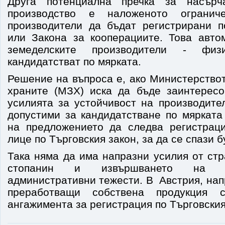
Друга потенциална пречка за насърч
производство е наложеното ограниче
производители да бъдат регистрирани п
или Закона за кооперациите. Това авто
земеделските производители - физ
кандидатстват по мярката.
Решение на въпроса е, ако Министерство
храните (МЗХ) иска да бъде заинтерес
усилията за устойчивост на производите
допустими за кандидатстване по мярката
на предложението да следва регистрац
лице по Търговския закон, за да се спази б
Така няма да има напразни усилия от ст
стопанин и извършването на р
административни тежести. В Австрия, на
преработващи собствена продукция 
ангажимента за регистрация по Търговския