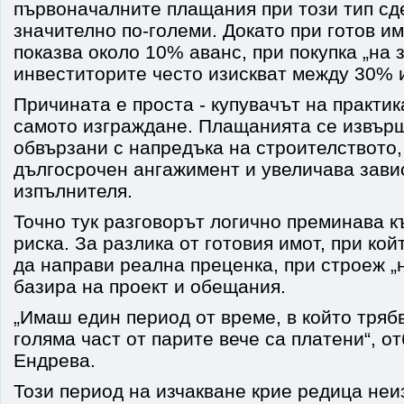
първоначалните плащания при този тип сд
значително по-големи. Докато при готов им
показва около 10% аванс, при покупка „на 
инвеститорите често изискват между 30% 
Причината е проста - купувачът на практи
самото изграждане. Плащанията се извърш
обвързани с напредъка на строителството,
дългосрочен ангажимент и увеличава зави
изпълнителя.
Точно тук разговорът логично преминава к
риска. За разлика от готовия имот, при ко
да направи реална преценка, при строеж „н
базира на проект и обещания.
„Имаш един период от време, в който трябв
голяма част от парите вече са платени“, от
Ендрева.
Този период на изчакване крие редица неиз