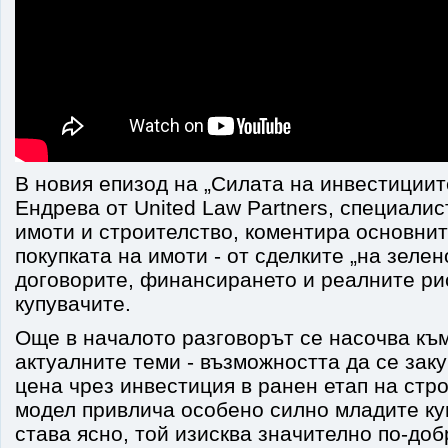
В новия епизод на „Силата на инвестициит
Ендрева от United Law Partners, специали
имоти и строителство, коментира основнит
покупката на имоти - от сделките „на зелен
договорите, финансирането и реалните ри
купувачите.
Още в началото разговорът се насочва към
актуалните теми - възможността да се заку
цена чрез инвестиция в ранен етап на стр
модел привлича особено силно младите куп
става ясно, той изисква значително по-до