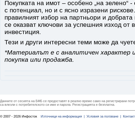
Покупката на имот – особено „на зелено“ -
с потенциал, но и с ясно изразени рисков
правилният избор на партньори и добрата 
се оказват ключови за успешния изход от 
инвестиция.
Тези и други интересни теми може да чуете
*Материалът е с аналитичен характер и
покупка или продажба.
Данните от сесията на БФБ се предоставят в реално време само на регистрирани потреб
са влезли с потребителското си име и парола. Регистрацията е безплатна.
© 2007 - 2026 Инфосток
Източници на информация |
Условия за ползване |
Контакт