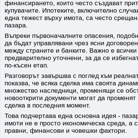
финансирането, които често създават при
купувачите. Ипотеките, включително случа
една тежест върху имота, са често срещан
пазара.
Въпреки първоначалните опасения, подобн
да бъдат управлявани чрез ясни договоре
между страните и банките. Важно е всички
предварително уточнени, за да се избегна
по-късен етап.
Разговорът завършва с поглед към реалнат
показва, че всяка сделка има своята динам
множество наследници, променящи се обс
новооткрити документи могат да променят
сделка в последния момент.
Това подчертава една основна идея - паз
имоти не е просто икономическа среда, а 
правни, финансови и човешки фактори.