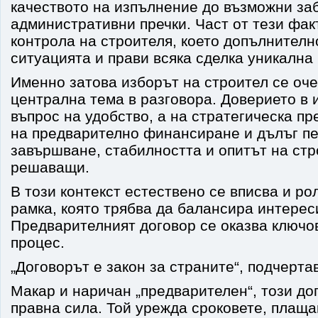
качеството на изпълнение до възможни за
административни пречки. Част от тези фак
контрола на строителя, което допълнител
ситуацията и прави всяка сделка уникална 
Именно затова изборът на строител се оче
централна тема в разговора. Доверието в 
въпрос на удобство, а на стратегическа пр
на предварително финансиране и дълъг п
завършване, стабилността и опитът на стр
решаващи.
В този контекст естествено се вписва и ро
рамка, която трябва да балансира интерес
Предварителният договор се оказва ключо
процес.
„Договорът е закон за страните“, подчерта
Макар и наричан „предварителен“, този до
правна сила. Той урежда сроковете, плаща