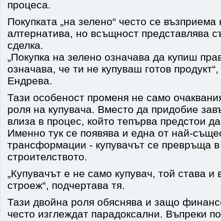
процеса.
Покупката „на зелено“ често се възприема 
алтернатива, но всъщност представлява с
сделка.
„Покупка на зелено означава да купиш прав
означава, че ти не купуваш готов продукт“,
Ендрева.
Тази особеност променя не само очаквания
роля на купувача. Вместо да придобие зав
влиза в процес, който тепърва предстои да
Именно тук се появява и една от най-съще
трансформации - купувачът се превръща в 
строителството.
„Купувачът е не само купувач, той става и
строеж“, подчертава тя.
Тази двойна роля обяснява и защо финанс
често изглеждат парадоксални. Въпреки по