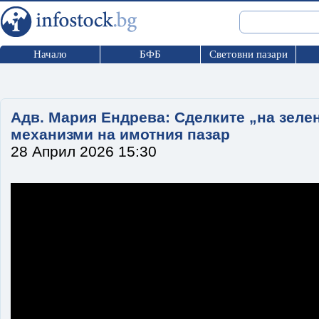
Начало
БФБ
Световни пазари
Адв. Мария Ендрева: Сделките „на зелен
механизми на имотния пазар
28 Април 2026 15:30