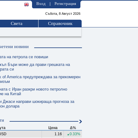
Вход
Регистрация
|
Събота, 8 Август 2026
Света
Справочник
четени новини
ата на петрола се повиши
къл Бъри може да прави грешката на
рата си
k of America предупреждава за прекомерен
мизъм
ната с Иран разкри новото петролно
е на Китай
и Джаси направи шокираща прогноза за
ион долара
ти
ута
Цена
Δ%
USD
1.16
0.33%
▲