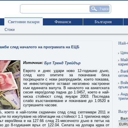
Световни пазари
Финанси
България
Стоки
Най-
ажби след началото на програмата на ЕЦБ
Цен
Май
Източник:
Бул Тренд Трейдър
карие
Еврото и днес удари ново 12-годишно дъно,
Ban
след като опитите за покачване бяха
опти
посрещнати с нови разпродажби, което показва,
Вой
че инвеститорите остават негативно настроени
оръжи
към единната валута. В началото на азиатската
сесия евро/долар падна до 1.0457, което е най-
Анд
ниска стойност след януари 2003. Последва
трил
слабо възстановяване и покачване до 1.0520 в
сутрешните часове.
Валу
, което е най-голям седмичен спад след септември 2011 и
ули по изкупуване на облигации на стойност 1.1 трилиона евро
Вал
ът евро/йена е на 127.66 след 21-месечното дъно в петък на
EUR
изо до 8-годишния връх от 122.04. Силата на долара идва от