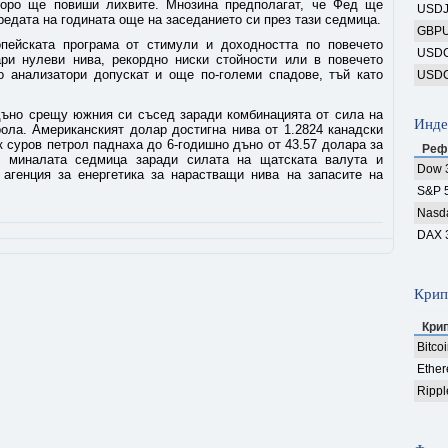
коро ще повиши лихвите. Мнозина предполагат, че Фед ще
USD
редата на годината още на заседанието си през тази седмица.
GBP
пейската програма от стимули и доходността по повечето
USD
ри нулеви нива, рекордно ниски стойности или в повечето
о анализатори допускат и още по-големи спадове, тъй като
USD
дъно срещу южния си съсед заради комбинацията от сила на
Инде
ола. Американският долар достигна нива от 1.2824 канадски
 суров петрол паднаха до 6-годишно дъно от 43.57 долара за
Реф
т миналата седмица заради силата на щатската валута и
Dow 
агенция за енергетика за нарастващи нива на запасите на
S&P 
Nasd
DAX 
Крип
Кри
Bitco
Ethe
Rippl