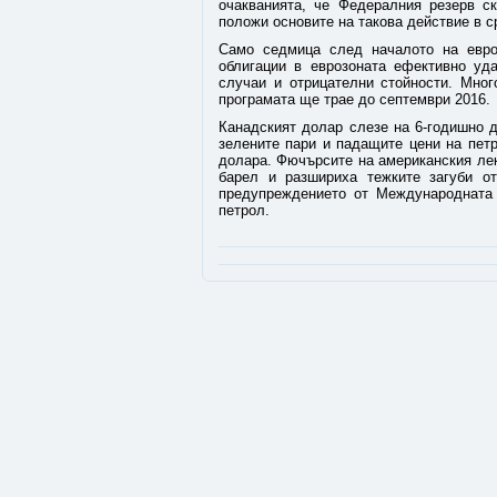
очакванията, че Федералния резерв с
положи основите на такова действие в с
Само седмица след началото на евро
облигации в еврозоната ефективно уда
случаи и отрицателни стойности. Мног
програмата ще трае до септември 2016.
Канадският долар слезе на 6-годишно 
зелените пари и падащите цени на петр
долара. Фючърсите на американския лек
барел и разшириха тежките загуби о
предупреждението от Международната 
петрол.