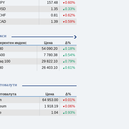
JPY
157.48
0.60%
▼
USD
1.35
0.33%
▲
CHF
0.81
0.62%
▼
CAD
1.39
0.59%
▼
кси
ерентен индекс
Цена
Δ%
30
54 090.20
0.18%
▲
500
7 780.38
0.54%
▲
aq 100
29 822.10
0.79%
▲
30
26 403.10
0.61%
▲
товалути
птовалута
Цена
Δ%
in
64 953.00
0.01%
▼
reum
1 918.19
0.06%
▼
e
1.04
0.93%
▲