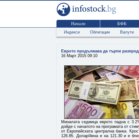
Начало
БФБ
Индекси
Облигации
Валути
Еврото продължава да търпи разпрод
16 Март 2015 09:10
Миналата седмица еврото падна с 3.2%
дойде с началото на програмата от стим
от Европейската централна банка. Крос
126.85. Долар/йена е на 121.30 и е бл