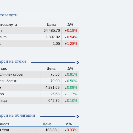
товалути
птовалута
Цена
Δ%
in
64 485.70
0.18%
▼
reum
1 897.02
0.54%
▼
e
1.05
1.28%
▼
рси на стоки
ърс
Цена
Δ%
л - лек суров
75.56
0.91%
▲
ол - брент
79.90
0.50%
▲
о
4 281.69
0.09%
▲
ро
25.68
1.17%
▲
ица
642.75
0.10%
▲
рси на облигации
чност
Цена
Δ%
 Year
108.88
0.03%
▼