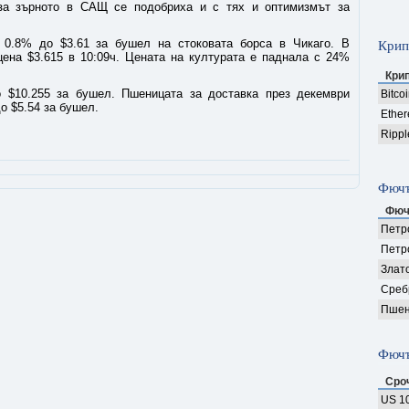
 за зърното в САЩ се подобриха и с тях и оптимизмът за
 0.8% до $3.61 за бушел на стоковата борса в Чикаго. В
Крип
цена $3.615 в 10:09ч. Цената на културата е паднала с 24%
Кри
 $10.255 за бушел. Пшеницата за доставка през декември
Bitco
о $5.54 за бушел.
Ethe
Rippl
Фючъ
Фюч
Петро
Петр
Злат
Среб
Пшен
Фючъ
Сро
US 10