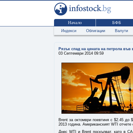
Начало
БФБ
Индекси
Облигации
Валути
Рязък спад на цената на петрола във
03 Септември 2014 09:59
Brent за октомври поевтиня с $2.45 до 
2013 година. Американският WTI отчете 
Днес WTI и Brent поскъпват, като в СА