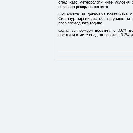
след като метеорологичните условия
очаквана рекордна реколта.
Фючърсите за декември поевтиняха с
Сингапур царевицата се търгуваше на 
през последната година.
Соята за ноември поевтиня с 0.6% до
поевтиня отчете спад на цената с 0.2% д