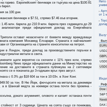
Нито 
 на гориво. Европейският бенчмарк се търгува на цена $100.81
униве
а барел.
Арт
ия за 100 дни.
от 1 
анския бенчмарк е $7.51, спрямо $7.46 във вторник.
Toyo
 1.45 млн. барела до 210.9 млн. барела през седмицата до 29
долар
а анализатори преди официалния доклад на Енергийната
Валу
 в Триполи остават незасегнати от боевете между враждуващи
авната компания Мохамед Елхарари. Страната е най-малкият
Вал
ави от Организацията на страните износителки на петрол.
EUR
дни в Лондон, преди доклад за производствените поръчки в
USD
индустриални метали в света.
GBP
инените щати вероятно са скочили с 11% през юли, спрямо
USD
Bloomberg News преди официалните данни на Министерство на
USD
ление на доставките в страната публикува на 2 септември
която се е покачила до 3-годишен връх през август.
аха с 0.3% до $18 604 за тон в 10:03ч. в Хонг Конг.
Инде
949.50 за тон. В Ню Йорк, фючърсите на метала за декември
Реф
д, а в Шанхай медта за ноември остана почти без промяна -
Dow 
S&P 
скъпна, докато алуминият, оловото и калаят останаха почти
Nasd
DAX 
 стойност от 3 седмици. Цената на соята също се понижава,