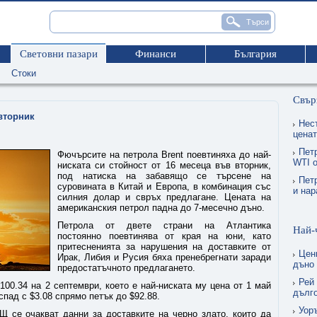
Световни пазари
Финанси
България
Стоки
Свър
 вторник
Нес
ценат
Пет
Фючърсите на петрола Brent поевтиняха до най-
WTI о
ниската си стойност от 16 месеца във вторник,
под натиска на забавящо се търсене на
Пет
суровината в Китай и Европа, в комбинация със
и нар
силния долар и свръх предлагане. Цената на
американския петрол падна до 7-месечно дъно.
Петрола от двете страни на Атлантика
Най-
постоянно поевтинява от края на юни, като
притесненията за нарушения на доставките от
Цен
Ирак, Либия и Русия бяха пренебрегнати заради
дъно
предостатъчното предлагането.
Рей
$100.34 на 2 септември, което е най-ниската му цена от 1 май
дълг
спад с $3.08 спрямо петък до $92.88.
Уор
Щ се очакват данни за доставките на черно злато, които да