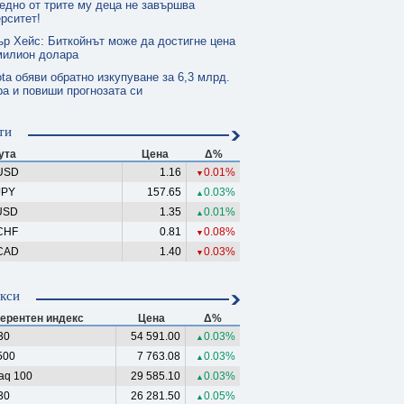
едно от трите му деца не завършва
рситет!
ър Хейс: Биткойнът може да достигне цена
милион долара
ta обяви обратно изкупуване за 6,3 млрд.
а и повиши прогнозата си
ти
ута
Цена
Δ%
USD
1.16
0.01%
▼
JPY
157.65
0.03%
▲
USD
1.35
0.01%
▲
CHF
0.81
0.08%
▼
CAD
1.40
0.03%
▼
кси
ерентен индекс
Цена
Δ%
30
54 591.00
0.03%
▲
500
7 763.08
0.03%
▲
aq 100
29 585.10
0.03%
▲
30
26 281.50
0.05%
▲