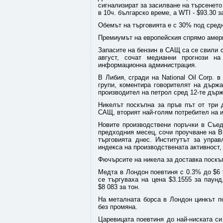
сигнализират за засилване на търсенето
в 10ч. българско време, а WTI - $93.30 з
Обемът на търговията е с 30% под средн
Премиумът на европейския спрямо америк
Запасите на бензин в САЩ са се свили с
август, сочат медианни прогнози н
информационна администрация.
В Либия, сгради на National Oil Corp.
групи, коментира говорителят на държ
производител на петрол сред 12-те държ
Никелът поскъпна за пръв път от три 
САЩ, вторият най-голям потребител на 
Новите производствени поръчки в Съед
предходния месец, сочи проучване на 
търговията днес. Институтът за управ
индекса на производствената активност, 
Фючърсите на никела за доставка поскъпн
Медта в Лондон поевтиня с 0.3% до $6 
се търгуваха на цена $3.1555 за паун
$8 083 за тон.
На металната борса в Лондон цинкът по
без промяна.
Царевицата поевтиня до най-ниската си