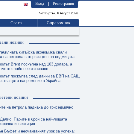
Вход
Регистрация
|
Четвъртък, 6 Август 2026
Света
Справочник
зани новини
табилната китайска икономика свали
а на петрола в първия ден на седмицата
ролът Brent поскъпна над 103 долара, а
тчете слабо поевтиняване
ролът поскъпва след данни за БВП на САЩ
астващото напрежение в Украйна
четени новини
ите на петрола паднаха до триседмично
 Далио: Парите в брой са най-лошата
осрочна инвестиция
ън Бъфет и неочакваният урок за успеха: