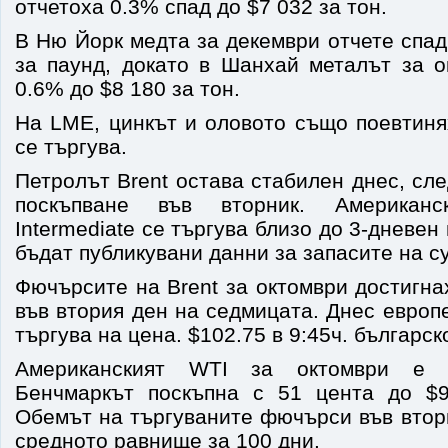
отчетоха 0.3% спад до $7 032 за тон.
В Ню Йорк медта за декември отчете спад
за паунд, докато в Шанхай металът за о
0.6% до $8 180 за тон.
На LME, цинкът и оловото също поевтиня
се търгува.
Петролът Brent остава стабилен днес, сле
поскъпване във вторник. Американ
Intermediate се търгува близо до 3-дневен
бъдат публикувани данни за запасите на с
Фючърсите на Brent за октомври достигна
във втория ден на седмицата. Днес европ
търгува на цена. $102.75 в 9:45ч. българск
Американският WTI за октомври е 
Бенчмаркът поскъпна с 51 цента до $9
Обемът на търгуваните фючърси във втор
средното равнище за 100 дни.