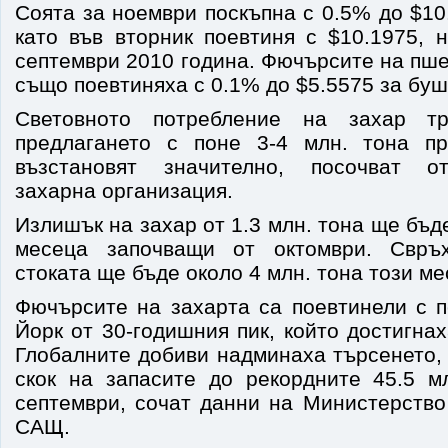
Соята за ноември поскъпна с 0.5% до $10
като във вторник поевтиня с $10.1975, 
септември 2010 година. Фючърсите на пш
също поевтиняха с 0.1% до $5.5575 за буш
Световното потребление на захар т
предлагането с поне 3-4 млн. тона п
възстановят значително, посочват о
захарна организация.
Излишък на захар от 1.3 млн. тона ще бъд
месеца започващи от октомври. Свръ
стоката ще бъде около 4 млн. тона този ме
Фючърсите на захарта са поевтинели с 
Йорк от 30-годишния пик, който достигнах
Глобалните добиви надминаха търсенето,
скок на запасите до рекордните 45.5 м
септември, сочат данни на Министерство
САЩ.