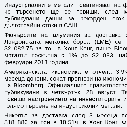
Индустриалните метали поевтиняват на ф
че търсенето ще се повиши, след к
публикувани данни за рекорден скок
дълготрайни стоки в САЩ.
Фючърсите на алуминия за доставка 
Лондонската метална борса (LME) се 
$2 082.75 за тон в Хонг Конг, пише Blo
металът поскъпна с 1% до $2 083, най
февруари 2013 година.
Американската икономика е отчела 3.9
месеца до юни, сочат прогнози на икономи
на Bloomberg. Официалните правителств
публикувани в четвъртък, 28 август. 
повиши настроението на инвеститорите и
голямо търсене на индустриални метали.
Никелът за доставка след 3 месеца п
$18 880 за тон в 10:51ч. в Хонг Конг. 