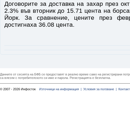
Договорите за доставка на захар през ок
2.3% във вторник до 15.71 цента на борса
Йорк. За сравнение, цените през фев
достигнаха 36.08 цента.
Данните от сесията на БФБ се предоставят в реално време само на регистрирани потреб
са влезли с потребителското си име и парола. Регистрацията е безплатна.
© 2007 - 2026 Инфосток
Източници на информация |
Условия за ползване |
Контакт