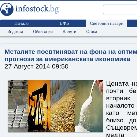
Начало
БФБ
Световни пазари
Индекси
Облигации
Валути
Стоки
Металите поевтиняват на фона на опти
прогнози за американската икономика
27 Август 2014 09:50
Цената н
почти бе
вторник
началото 
като ме
близо до
Същевре
медта