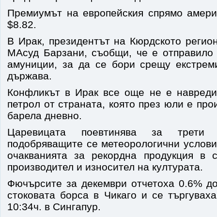
Премиумът на европейския спрямо амери
$8.82.
В Ирак, президентът на Кюрдското регио
МАсуд Барзани, съобщи, че е отправило
амуниции, за да се бори срещу екстрем
държава.
Конфликът в Ирак все още не е навреди
петрол от страната, която през юли е про
барела дневно.
Царевицата поевтинява за трети
подобряващите се метеорологични услов
очакванията за рекордна продукция в с
производител и износител на културата.
Фючърсите за декември отчетоха 0.6% до
стоковата борса в Чикаго и се търгувах
10:34ч. в Сингапур.