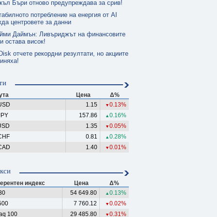
къл Бъри отново предупреждава за срив!
табилното потребление на енергия от AI
да центровете за данни
йми Даймън: Ливъриджът на финансовите
и остава висок!
isk отчете рекордни резултати, но акциите
иняха!
ти
ута
Цена
Δ%
USD
1.15
0.13%
▼
JPY
157.86
0.16%
▲
USD
1.35
0.05%
▼
CHF
0.81
0.28%
▲
CAD
1.40
0.01%
▼
кси
ерентен индекс
Цена
Δ%
30
54 649.80
0.13%
▲
500
7 760.12
0.02%
▼
aq 100
29 485.80
0.31%
▼