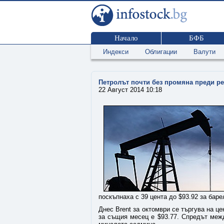
Начало
БФБ
Индекси
Облигации
Валути
Петролът почти без промяна преди ре
22 Август 2014 10:18
поскъпнаха с 39 цента до $93.92 за баре
Днес Brent за октомври се търгува на це
за същия месец е $93.77. Спредът межд