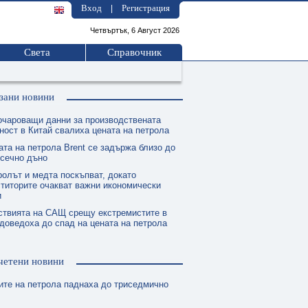
Вход
Регистрация
|
Четвъртък, 6 Август 2026
Света
Справочник
зани новини
очароващи данни за производствената
ност в Китай свалиха цената на петрола
ата на петрола Brent се задържа близо до
есечно дъно
ролът и медта поскъпват, докато
титорите очакват важни икономически
и
ствията на САЩ срещу екстремистите в
доведоха до спад на цената на петрола
четени новини
ите на петрола паднаха до триседмично