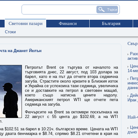
Световни пазари
Финанси
България
Стоки
Свър
чта на Джанет Йелън
Раз
актив
Цен
Петролът Brent се търгува от началото на
14-м
търговията днес, 22 август, под 103 долара за
барел, като е на път да отчете втора седмична
Пет
загуба. Страстите около кризите в Близкия изток
инвес
и Украйна се успокоиха тази седмица, увеличиха
данн
се и доставките на петрол в световен мащаб,
което също натисна цените надолу.
Дей
Американският петрол WTI ще отчете пета
Ирак 
седмица на загуба.
Фючърсите на Brent за октомври поскъпнаха на
22 август с 55 цента до $102.69, а на WTI
Най-
л.
Цен
на $102.51 за барел в 10:21ч. българско време. Цената на WTI
дъно
у двата бенчмарка е $8.74, спрямо $8.21 отчетени в края на