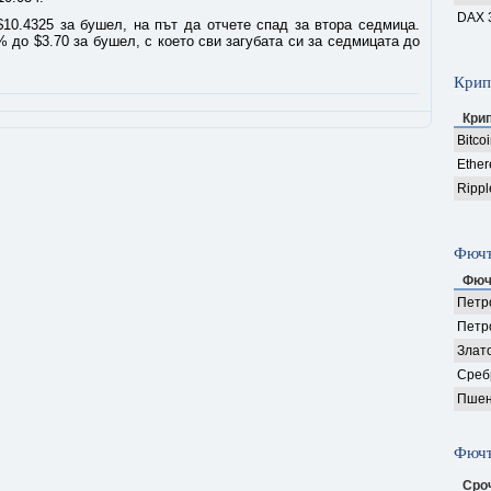
DAX 
10.4325 за бушел, на път да отчете спад за втора седмица.
 до $3.70 за бушел, с което сви загубата си за седмицата до
Крип
Кри
Bitco
Ethe
Rippl
Фючъ
Фюч
Петро
Петр
Злат
Среб
Пшен
Фючъ
Сро