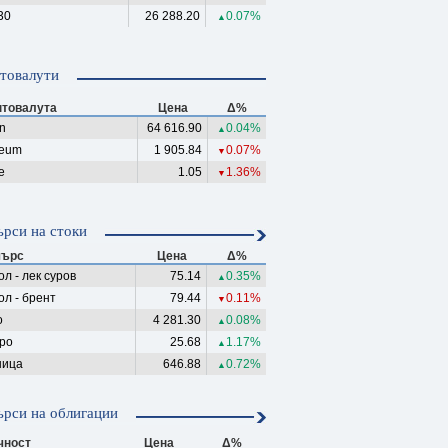
30
26 288.20
0.07%
▲
товалути
птовалута
Цена
Δ%
in
64 616.90
0.04%
▲
reum
1 905.84
0.07%
▼
e
1.05
1.36%
▼
рси на стоки
ърс
Цена
Δ%
л - лек суров
75.14
0.35%
▲
ол - брент
79.44
0.11%
▼
о
4 281.30
0.08%
▲
ро
25.68
1.17%
▲
ица
646.88
0.72%
▲
рси на облигации
чност
Цена
Δ%