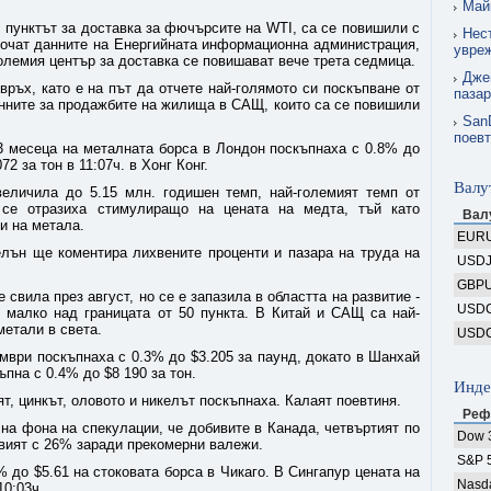
Май
 пунктът за доставка за фючърсите на WTI, са се повишили с
Нес
 сочат данните на Енергийната информационна администрация,
увреж
големия център за доставка се повишават вече трета седмица.
Дже
ръх, като е на път да отчете най-голямото си поскъпване от
пазар
нните за продажбите на жилища в САЩ, които са се повишили
SanD
поевт
3 месеца на металната борса в Лондон поскъпнаха с 0.8% до
72 за тон в 11:07ч. в Хонг Конг.
Валу
личила до 5.15 млн. годишен темп, най-големият темп от
 се отразиха стимулиращо на цената на медта, тъй като
Вал
и на метала.
EUR
ън ще коментира лихвените проценти и пазара на труда на
USD
GBP
 свила през август, но се е запазила в областта на развитие -
USD
, малко над границата от 50 пункта. В Китай и САЩ са най-
метали в света.
USD
ври поскъпнаха с 0.3% до $3.205 за паунд, докато в Шанхай
пна с 0.4% до $8 190 за тон.
Инде
, цинкът, оловото и никелът поскъпнаха. Калаят поевтиня.
Реф
на фона на спекулации, че добивите в Канада, четвъртият по
Dow 
свият с 26% заради прекомерни валежи.
S&P 
до $5.61 на стоковата борса в Чикаго. В Сингапур цената на
Nasd
10:03ч.