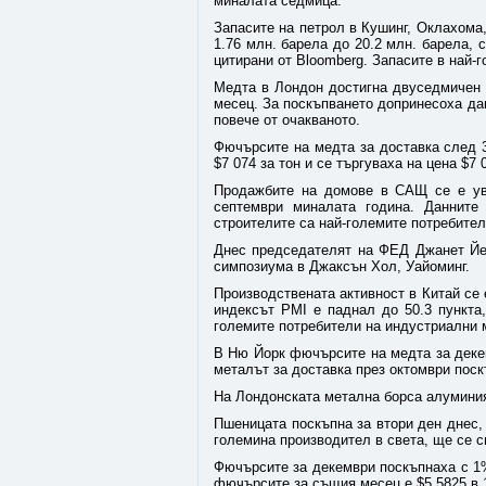
миналата седмица.
Запасите на петрол в Кушинг, Оклахома,
1.76 млн. барела до 20.2 млн. барела,
цитирани от Bloomberg. Запасите в най-
Медта в Лондон достигна двуседмичен в
месец. За поскъпването допринесоха да
повече от очакваното.
Фючърсите на медта за доставка след 
$7 074 за тон и се търгуваха на цена $7 0
Продажбите на домове в САЩ се е уве
септември миналата година. Данните
строителите са най-големите потребител
Днес председателят на ФЕД Джанет Йел
симпозиума в Джаксън Хол, Уайоминг.
Производствената активност в Китай се е
индексът PMI е паднал до 50.3 пункта
големите потребители на индустриални 
В Ню Йорк фючърсите на медта за декем
металът за доставка през октомври поскъ
На Лондонската метална борса алуминият
Пшеницата поскъпна за втори ден днес, 
големина производител в света, ще се 
Фючърсите за декември поскъпнаха с 1% 
фючърсите за същия месец е $5.5825 в 