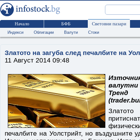
Начало
БФБ
Световни пазари
Индекси
Облигации
Валути
Стоки
Златото на загуба след печалбите на Уо
11 Август 2014 09:48
Източник
валутн
Трен
(trader.bu
Златото 
притисна
физиче
печалбите на Уолстрийт, но въздушните 