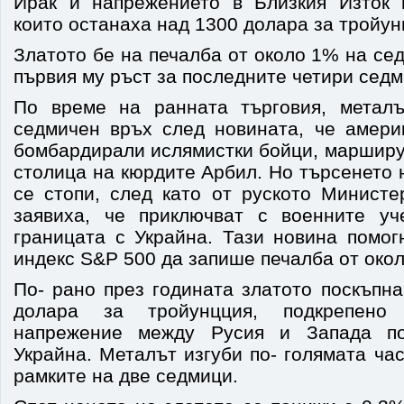
Ирак и напрежението в Близкия Изток 
които останаха над 1300 долара за тройун
Златото бе на печалба от около 1% на сед
първия му ръст за последните четири седм
По време на ранната търговия, металъ
седмичен връх след новината, че амери
бомбардирали ислямистки бойци, марширу
столица на кюрдите Арбил. Но търсенето 
се стопи, след като от руското Министе
заявиха, че приключват с военните уч
границата с Украйна. Тази новина помог
индекс S&P 500 да запише печалба от око
По- рано през годината златото поскъпн
долара за тройунцция, подкрепено
напрежение между Русия и Запада по
Украйна. Металът изгуби по- голямата час
рамките на две седмици.