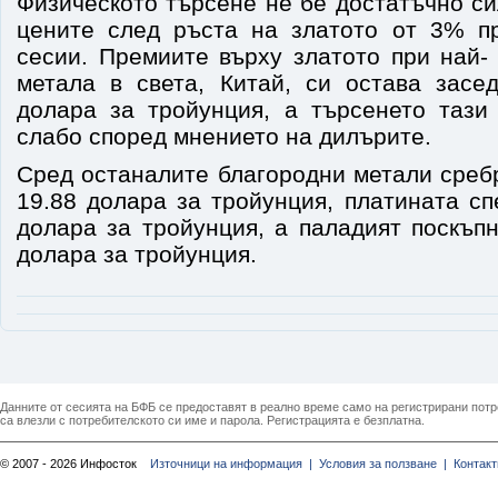
Физическото търсене не бе достатъчно си
цените след ръста на златото от 3% п
сесии. Премиите върху златото при най-
метала в света, Китай, си остава зас
долара за тройунция, а търсенето тази
слабо според мнението на дилърите.
Сред останалите благородни метали среб
19.88 долара за тройунция, платината с
долара за тройунция, а паладият поскъп
долара за тройунция.
Данните от сесията на БФБ се предоставят в реално време само на регистрирани потреб
са влезли с потребителското си име и парола. Регистрацията е безплатна.
© 2007 - 2026 Инфосток
Източници на информация |
Условия за ползване |
Контакт