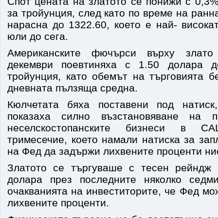
Спот цената на златото се понижи с 0,3
за тройунция, след като по време на ранн
нарасна до 1322.60, което е най- висока
юли до сега.
Американските фючърси върху злато
декември поевтиняха с 1.50 долара 
тройунция, като обемът на търговията б
дневната пълзяща средна.
Кюлчетата бяха поставени под натиск
показаха силно възстановяване на п
неселскостопанските бизнеси в С
тримесечие, което намали натиска за за
на Фед да задържи лихвените проценти ни
Златото се търгуваше с тесен рейндж 
долара през последните няколко седми
очакванията на инвеститорите, че Фед мо
лихвените проценти.