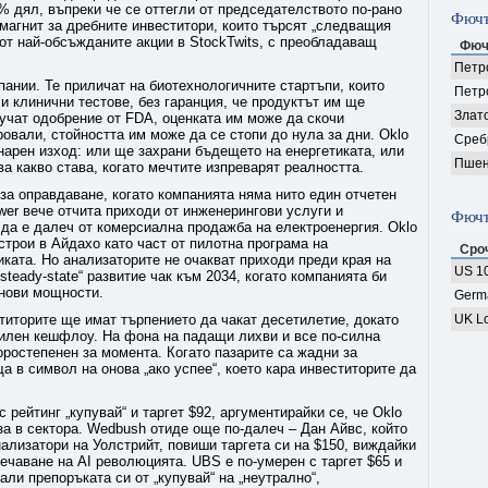
% дял, въпреки че се оттегли от председателството по-рано
Фючъ
 магнит за дребните инвеститори, които търсят „следващия
 от най-обсъжданите акции в StockTwits, с преобладаващ
Фюч
Петро
ании. Те приличат на биотехнологичните стартъпи, които
Петр
 и клинични тестове, без гаранция, че продуктът им ще
Злат
лучат одобрение от FDA, оценката им може да скочи
ровали, стойността им може да се стопи до нула за дни. Oklo
Среб
бинарен изход: или ще захрани бъдещето на енергетиката, или
Пшен
а какво става, когато мечтите изпреварят реалността.
 за оправдаване, когато компанията няма нито един отчетен
er вече отчита приходи от инженерингови услуги и
Фючъ
да е далеч от комерсиална продажба на електроенергия. Oklo
строи в Айдахо като част от пилотна програма на
Сро
ката. Но анализаторите не очакват приходи преди края на
US 10
steady-state“ развитие чак към 2034, когато компанията би
 нови мощности.
Germ
ститорите ще имат търпението да чакат десетилетие, докато
UK Lo
илен кешфлоу. На фона на падащи лихви и все по-силна
оростепенен за момента. Когато пазарите са жадни за
а в символ на онова „ако успее“, което кара инвеститорите да
 рейтинг „купувай“ и таргет $92, аргументирайки се, че Oklo
за в сектора. Wedbush отиде още по-далеч – Дан Айвс, който
нализатори на Уолстрийт, повиши таргета си на $150, виждайки
печаване на AI революцията. UBS е по-умерен с таргет $65 и
али препоръката си от „купувай“ на „неутрално“,