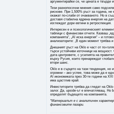
аргументирайки се, че цената е твърде 
Тези разнопосочни мнения само подсилва
рискове. При 1,500% ръст за година, не 
окажат по-слаби от очакваното. Но в съ
доставя стабилна ядрена енергия на дат
изглеждат дори евтини в ретроспекция.
Интересен е и психологическият елемент.
таблици с финансови отчети. Казваш „яд
компанията“, „AI иска енергия“ – и готов
анализаторите: „В един момент трябва и 
Днешният ръст на Oklo е част от по-гол
търси устойчиви източници на мощност. 
дата центровете, с усилията на правите
върху Русия, които пренареждат глобалн
втори шанс.
Oklo е в сърцето на тази тенденция, но
огромни – ако успее, това може да е ед
AI икономиката през 30-те години на XXI
има щастлив край.
Инвеститорите трябва да гледат на Oklo 
залог. Да, upside-ът е впечатляващ. Но 
определят бъдещето на компанията.
*Материалът е с аналитичен характер и
финансовите пазари.