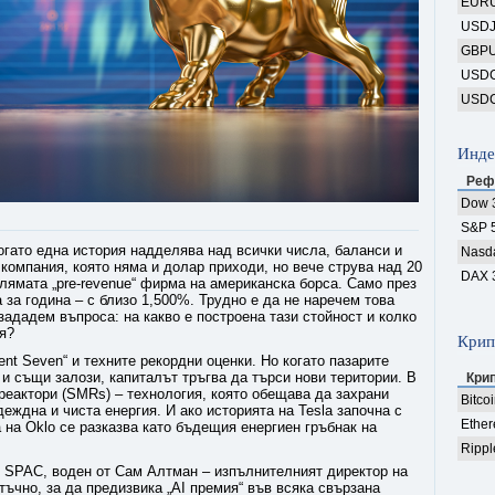
EUR
USD
GBP
USD
USD
Инде
Реф
Dow 
S&P 
огато една история надделява над всички числа, баланси и
Nasd
– компания, която няма и долар приходи, но вече струва над 20
DAX 
лямата „pre-revenue“ фирма на американска борса. Само през
 за година – с близо 1,500%. Трудно е да не наречем това
зададем въпроса: на какво е построена тази стойност и колко
я?
Крип
ent Seven“ и техните рекордни оценки. Но когато пазарите
 и същи залози, капиталът тръгва да търси нови територии. В
Кри
реактори (SMRs) – технология, която обещава да захрани
Bitco
еждна и чиста енергия. И ако историята на Tesla започна с
Ethe
 на Oklo се разказва като бъдещия енергиен гръбнак на
Rippl
з SPAC, воден от Сам Алтман – изпълнителният директор на
тъчно, за да предизвика „AI премия“ във всяка свързана