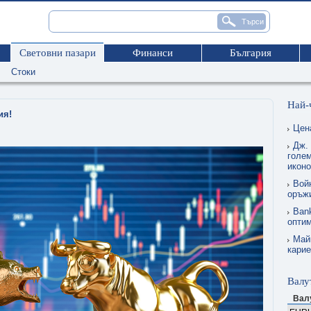
Световни пазари
Финанси
България
Стоки
Най-
ия!
Цен
Дж.
голем
икон
Вой
оръжи
Ban
опти
Май
карие
Валу
Вал