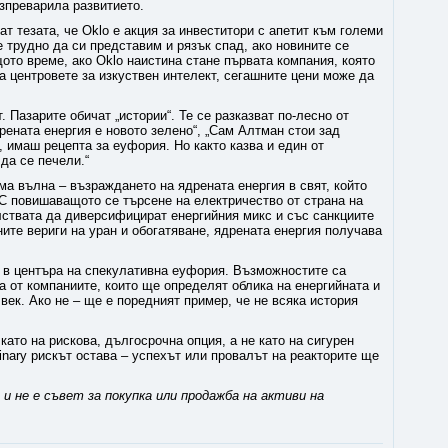
изпреварила развитието.
т тезата, че Oklo е акция за инвеститори с апетит към големи
е трудно да си представим и рязък спад, ако новините се
щото време, ако Oklo наистина стане първата компания, която
а центровете за изкуствен интелект, сегашните цени може да
 Пазарите обичат „истории“. Те се разказват по-лесно от
рената енергия е новото зелено“, „Сам Алтман стои зад
о, имаш рецепта за еуфория. Но както казва и един от
да се печели.“
яма вълна – възраждането на ядрената енергия в свят, който
С повишаващото се търсене на електричество от страна на
лствата да диверсифицират енергийния микс и със санкциите
ите вериги на уран и обогатяване, ядрената енергия получава
 и в центъра на спекулативна еуфория. Възможностите са
на от компаниите, които ще определят облика на енергийната и
 век. Ако не – ще е поредният пример, че не всяка история
като на рискова, дългосрочна опция, а не като на сигурен
binary рискът остава – успехът или провалът на реакторите ще
 не е съвет за покупка или продажба на активи на