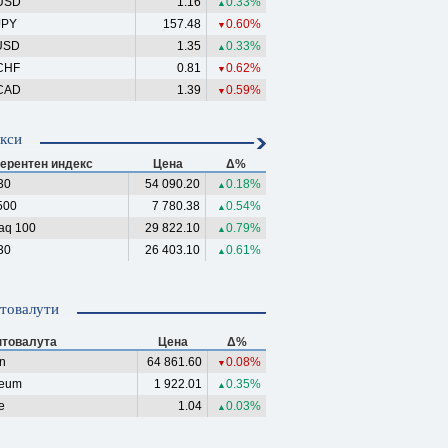
USD
1.16
0.33%
▲
JPY
157.48
0.60%
▼
USD
1.35
0.33%
▲
CHF
0.81
0.62%
▼
CAD
1.39
0.59%
▼
кси
ерентен индекс
Цена
Δ%
30
54 090.20
0.18%
▲
500
7 780.38
0.54%
▲
aq 100
29 822.10
0.79%
▲
30
26 403.10
0.61%
▲
товалути
птовалута
Цена
Δ%
in
64 861.60
0.08%
▼
reum
1 922.01
0.35%
▲
e
1.04
0.03%
▲