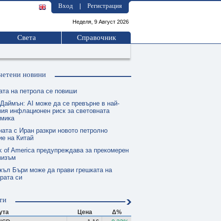
Вход
Регистрация
|
Неделя, 9 Август 2026
Света
Справочник
четени новини
ата на петрола се повиши
 Даймън: AI може да се превърне в най-
ия инфлационен риск за световната
омика
ната с Иран разкри новото петролно
е на Китай
k of America предупреждава за прекомерен
мизъм
къл Бъри може да прави грешката на
рата си
ти
ута
Цена
Δ%