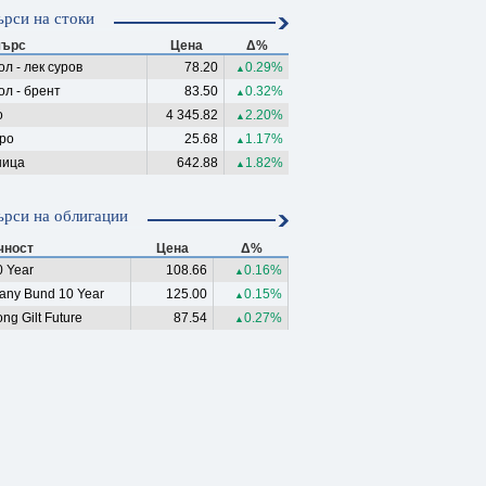
рси на стоки
ърс
Цена
Δ%
л - лек суров
78.20
0.29%
▲
ол - брент
83.50
0.32%
▲
о
4 345.82
2.20%
▲
ро
25.68
1.17%
▲
ица
642.88
1.82%
▲
рси на облигации
чност
Цена
Δ%
 Year
108.66
0.16%
▲
any Bund 10 Year
125.00
0.15%
▲
ng Gilt Future
87.54
0.27%
▲