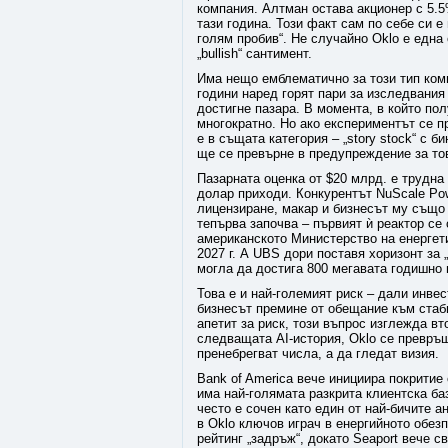
компания. Алтман остава акционер с 5.5
тази година. Този факт сам по себе си е
голям пробив“. Не случайно Oklo е една
„bullish“ сантимент.
Има нещо емблематично за този тип комп
години наред горят пари за изследвания
достигне пазара. В момента, в който по
многократно. Но ако експериментът се п
е в същата категория – „story stock“ с 
ще се превърне в предупреждение за тов
Пазарната оценка от $20 млрд. е трудна
долар приходи. Конкурентът NuScale Pow
лицензиране, макар и бизнесът му също 
тепърва започва – първият ѝ реактор се 
американското Министерство на енергети
2027 г. А UBS дори поставя хоризонт за „
могла да достига 800 мегавата годишно
Това е и най-големият риск – дали инве
бизнесът премине от обещание към стаб
апетит за риск, този въпрос изглежда вт
следващата AI-история, Oklo се превръщ
пренебрегват числа, а да гледат визия.
Bank of America вече инициира покритие с
има най-голямата разкрита клиентска ба
често е сочен като един от най-бичите а
в Oklo ключов играч в енергийното обез
рейтинг „задръж“, докато Seaport вече св