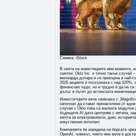
Снимка: iStock
В света на инвестициите има моменти, к
сметки. Oklo Inc. е точно такъв случай 
милиарда долара и се превърна в най-го
2025 акциите ѝ поскъпнаха с над 520%, а
финансово чудо, но и трудно е да не си 
дълъг е пътят до истинската монетизаци
Инвеститорите вече свикнаха с „Magnific
започнат да стават пренаселени от едни
случая с Oklo това са малките модулни 
бъдещите AI дата центрове с евтина, над
мечта за електромобили, днес историята
изкуствения интелект.
Компанията бе изведена на борсата чре
OpenAI, човекът, чието име вече е доста