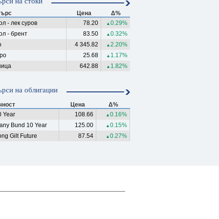
рси на стоки
ърс
Цена
Δ%
л - лек суров
78.20
0.29%
▲
ол - брент
83.50
0.32%
▲
о
4 345.82
2.20%
▲
ро
25.68
1.17%
▲
ица
642.88
1.82%
▲
рси на облигации
чност
Цена
Δ%
 Year
108.66
0.16%
▲
any Bund 10 Year
125.00
0.15%
▲
ng Gilt Future
87.54
0.27%
▲