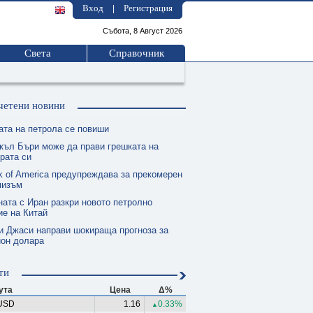
Вход
Регистрация
|
Събота, 8 Август 2026
Света
Справочник
четени новини
ата на петрола се повиши
къл Бъри може да прави грешката на
рата си
k of America предупреждава за прекомерен
мизъм
ната с Иран разкри новото петролно
е на Китай
и Джаси направи шокираща прогноза за
ион долара
ти
ута
Цена
Δ%
USD
1.16
0.33%
▲