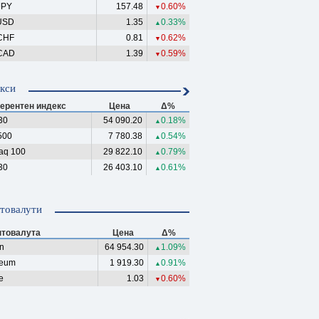
JPY
157.48
0.60%
▼
USD
1.35
0.33%
▲
CHF
0.81
0.62%
▼
CAD
1.39
0.59%
▼
кси
ерентен индекс
Цена
Δ%
30
54 090.20
0.18%
▲
500
7 780.38
0.54%
▲
aq 100
29 822.10
0.79%
▲
30
26 403.10
0.61%
▲
товалути
птовалута
Цена
Δ%
in
64 954.30
1.09%
▲
reum
1 919.30
0.91%
▲
e
1.03
0.60%
▼