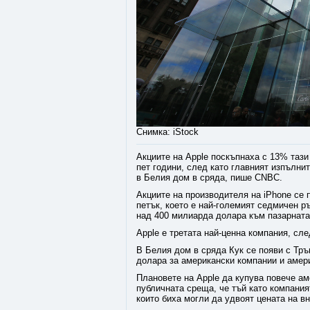
Снимка: iStock
Акциите на Apple поскъпнаха с 13% тази
пет години, след като главният изпълни
в Белия дом в сряда, пише CNBC.
Акциите на производителя на iPhone се п
петък, което е най-големият седмичен р
над 400 милиарда долара към пазарната 
Apple е третата най-ценна компания, след
В Белия дом в сряда Кук се появи с Тръ
долара за американски компании и амер
Плановете на Apple да купува повече ам
публичната среща, че тъй като компани
които биха могли да удвоят цената на в