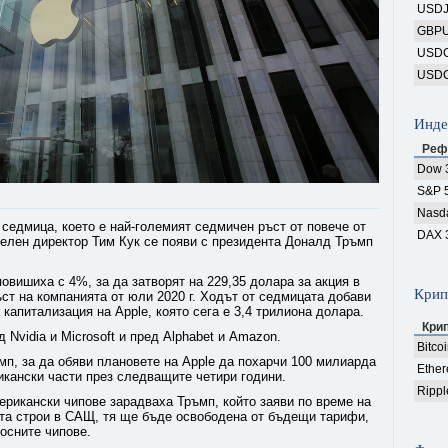
USD
GBP
USD
USD
Инде
Реф
Dow 
S&P 
Nasd
 седмица, което е най-големият седмичен ръст от повече от
DAX 
телен директор Тим Кук се появи с президента Доналд Тръмп
овишиха с 4%, за да затворят на 229,35 долара за акция в
Крип
ъст на компанията от юли 2020 г. Ходът от седмицата добави
капитализация на Apple, която сега е 3,4 трилиона долара.
Кри
 Nvidia и Microsoft и пред Alphabet и Amazon.
Bitco
мп, за да обяви плановете на Apple да похарчи 100 милиарда
Ethe
икански части през следващите четири години.
Rippl
ерикански чипове зарадваха Тръмп, който заяви по време на
ята строи в САЩ, тя ще бъде освободена от бъдещи тарифи,
носните чипове.