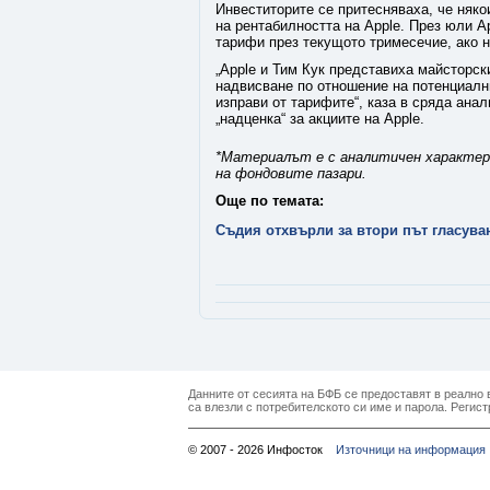
Инвеститорите се притесняваха, че няко
на рентабилността на Apple. През юли A
тарифи през текущото тримесечие, ако 
„Apple и Тим Кук представиха майсторск
надвисване по отношение на потенциалн
изправи от тарифите“, каза в сряда ана
„надценка“ за акциите на Apple.
*Материалът е с аналитичен характер 
на фондовите пазари.
Още по темата:
Съдия отхвърли за втори път гласува
Данните от сесията на БФБ се предоставят в реално в
са влезли с потребителското си име и парола. Регист
© 2007 - 2026 Инфосток
Източници на информация 