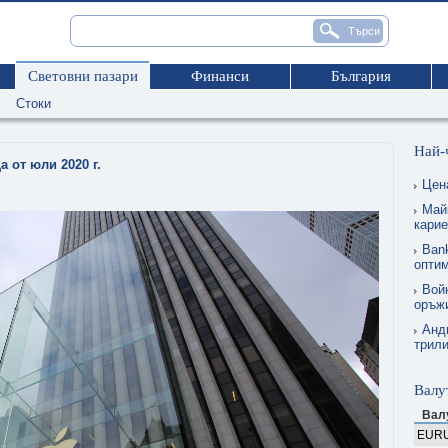
Световни пазари
Финанси
България
Стоки
Най-
 от юли 2020 г.
Цен
Май
карие
Ban
опти
Вой
оръжи
Анд
трил
Валу
Вал
EUR