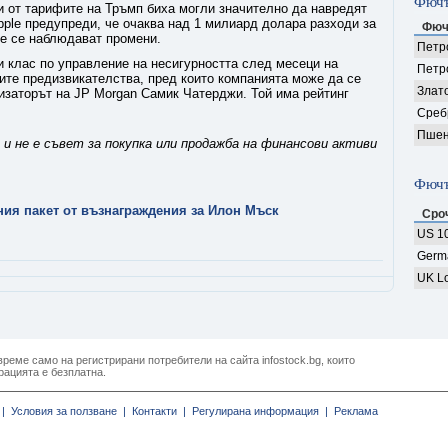
Фючъ
и от тарифите на Тръмп биха могли значително да навредят
pple предупреди, че очаква над 1 милиард долара разходи за
Фюч
не се наблюдават промени.
Петро
и клас по управление на несигурността след месеци на
Петр
ите предизвикателства, пред които компанията може да се
Злат
лизаторът на JP Morgan Самик Чатерджи. Той има рейтинг
Среб
Пшен
и не е съвет за покупка или продажба на финансови активи
Фючъ
ния пакет от възнаграждения за Илон Мъск
Сро
US 10
Germ
UK Lo
реме само на регистрирани потребители на сайта infostock.bg, които
рацията е безплатна.
|
Условия за ползване |
Контакти |
Регулирана информация |
Реклама