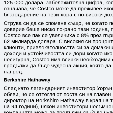
125 000 долара, забележителна цифра, коя
означава, че Costco може да преживее ик
благодарение на тези хора с по-високи дох
Струва си да се спомене също, че когато 
доверие беше ниско по-рано тази година, 
Costco все пак се увеличиха с 8% през пъ
62 милиарда долара. С високия си процен
клиенти, привлекателността си за домакин
доходи и устойчивостта си дори когато ик
несигурна, Costco има всички необходими 
продължи да бъде чудесна акция, която да
напред.
Berkshire Hathaway
След като легендарният инвеститор Уорън
обяви, че се оттегля от поста си на главе
директор на Berkshire Hathaway в края на т
на 94 години), някои инвеститори несъмне
компанията може да продължи да бъде чуд