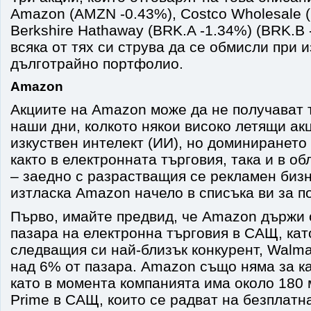
Amazon (AMZN -0.43%), Costco Wholesale 
Berkshire Hathaway (BRK.A -1.34%) (BRK.B 
всяка от тях си струва да се обмисли при 
дълготрайно портфолио.
Amazon
Акциите на Amazon може да не получават 
наши дни, колкото някои високо летящи ак
изкуствен интелект (ИИ), но доминирането
както в електронната търговия, така и в о
– заедно с разрастващия се рекламен бизн
изтласка Amazon начело в списъка ви за по
Първо, имайте предвид, че Amazon държи 
пазара на електронна търговия в САЩ, кат
следващия си най-близък конкурент, Walma
над 6% от пазара. Amazon също няма за ка
като в момента компанията има около 180
Prime в САЩ, които се радват на безплатн