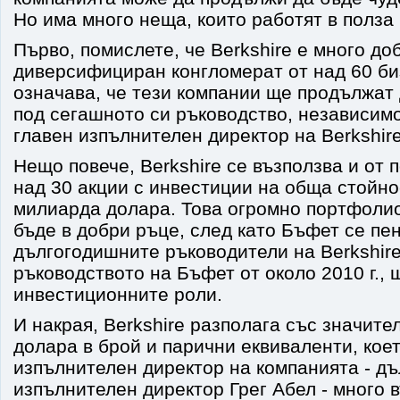
Но има много неща, които работят в полза 
Първо, помислете, че Berkshire е много до
диверсифициран конгломерат от над 60 би
означава, че тези компании ще продължат
под сегашното си ръководство, независим
главен изпълнителен директор на Berkshire
Нещо повече, Berkshire се възползва и от 
над 30 акции с инвестиции на обща стойно
милиарда долара. Това огромно портфоли
бъде в добри ръце, след като Бъфет се пе
дългогодишните ръководители на Berkshire
ръководството на Бъфет от около 2010 г., 
инвестиционните роли.
И накрая, Berkshire разполага със значит
долара в брой и парични еквиваленти, кое
изпълнителен директор на компанията - д
изпълнителен директор Грег Абел - много 