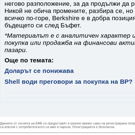
негово разположение, за да продължи да р
Никой не обича промените, разбира се, но
всичко по-горе, Berkshire е в добра позици
бъдещето си след Бъфет.
*Материалът е с аналитичен характер и
покупка или продажба на финансови акт
пазари.
Още по темата:
Доларът се понижава
Shell води преговори за покупка на ВР?
Данните от сесията на БФБ се предоставят в реално време само на регистрирани потреб
са влезли с потребителското си име и парола. Регистрацията е безплатна.