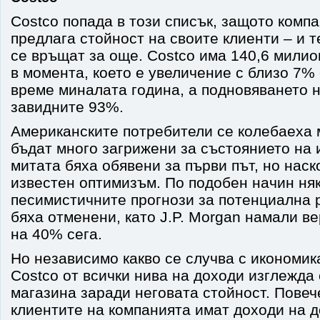
Costco попада в този списък, защото комп
предлага стойност на своите клиенти – и 
се връщат за още. Costco има 140,6 мили
в момента, което е увеличение с близо 7%
време миналата година, а подновяването н
завидните 93%.
Американските потребители се колебаеха 
бъдат много загрижени за състоянието на 
митата бяха обявени за първи път, но нас
известен оптимизъм. По подобен начин няк
песимистичните прогнози за потенциална 
бяха отменени, като J.P. Morgan намали в
на 40% сега.
Но независимо какво се случва с икономик
Costco от всички нива на доходи изглежда
магазина заради неговата стойност. Повече
клиентите на компанията имат доходи на 