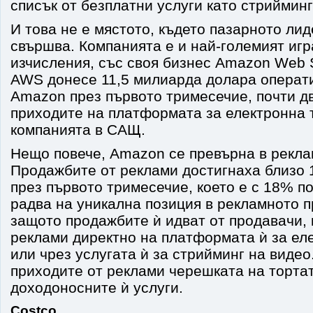
списък от безплатни услуги като стрийминг
И това не е мястото, където пазарното ли
свършва. Компанията е и най-големият игр
изчисления, със своя бизнес Amazon Web S
AWS донесе 11,5 милиарда долара операт
Amazon през първото тримесечие, почти д
приходите на платформата за електронна 
компанията в САЩ.
Нещо повече, Amazon се превърна в реклам
Продажбите от реклами достигнаха близо
през първото тримесечие, което е с 18% п
радва на уникална позиция в рекламното п
защото продажбите ѝ идват от продавачи, 
реклами директно на платформата ѝ за ел
или чрез услугата ѝ за стрийминг на видео
приходите от реклами черешката на тортат
доходоносните ѝ услуги.
Costco