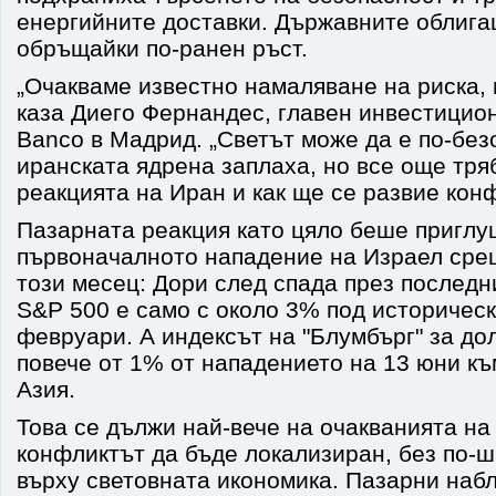
енергийните доставки. Държавните облига
обръщайки по-ранен ръст.
„Очакваме известно намаляване на риска, н
каза Диего Фернандес, главен инвестицио
Banco в Мадрид. „Светът може да е по-без
иранската ядрена заплаха, но все още тря
реакцията на Иран и как ще се развие конф
Пазарната реакция като цяло беше приглу
първоначалното нападение на Израел сре
този месец: Дори след спада през последн
S&P 500 е само с около 3% под историческ
февруари. А индексът на "Блумбърг" за до
повече от 1% от нападението на 13 юни къ
Азия.
Това се дължи най-вече на очакванията на
конфликтът да бъде локализиран, без по-
върху световната икономика. Пазарни наб