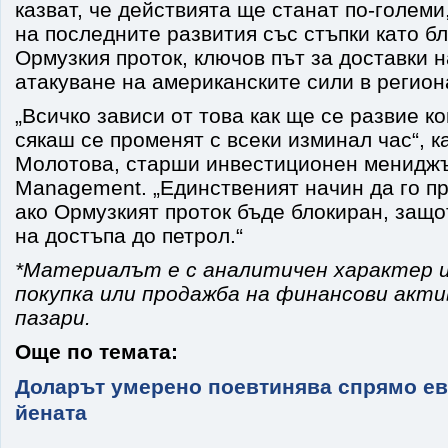
казват, че действията ще станат по-големи
на последните развития със стъпки като б
Ормузкия проток, ключов път за доставки н
атакуване на американските сили в регион
„Всичко зависи от това как ще се развие 
сякаш се променят с всеки изминал час“, к
Молотова, старши инвестиционен мениджър
Management. „Единственият начин да го пр
ако Ормузкият проток бъде блокиран, защо
на достъпа до петрол.“
*Материалът е с аналитичен характер и
покупка или продажба на финансови акт
пазари.
Още по темата:
Доларът умерено поевтинява спрямо ев
йената