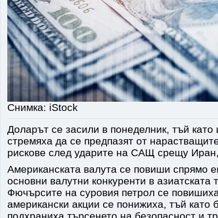
Снимка: iStock
Доларът се засили в понеделник, тъй като
стремяха да се предпазят от нарастващит
рискове след ударите на САЩ срещу Иран,
Американската валута се повиши спрямо е
основни валутни конкуренти в азиатската 
Фючърсите на суровия петрол се повишиха
американски акции се понижиха, тъй като
подхраниха търсенето на безопасност и т