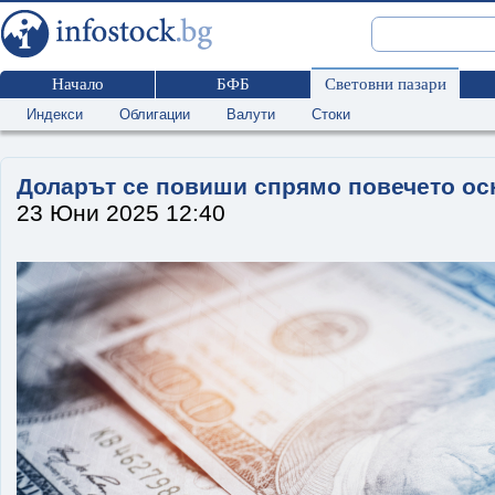
Начало
БФБ
Световни пазари
Индекси
Облигации
Валути
Стоки
Доларът се повиши спрямо повечето ос
23 Юни 2025 12:40