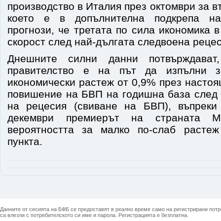
производство в Италия през октомври за в
което е в допълнителна подкрепа на
прогнози, че третата по сила икономика 
скорост след най-дългата следвоена рецес
Днешните силни данни потвърждават,
правителство е на път да изпълни з
икономически растеж от 0,9% през настоя
повишение на БВП на годишна база след 
на рецесия (свиване на БВП), въпреки
декември премиерът на страната М
вероятността за малко по-слаб растеж
пункта.
Данните от сесията на БФБ се предоставят в реално време само на регистрирани потреб
са влезли с потребителското си име и парола. Регистрацията е безплатна.