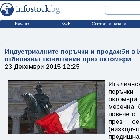
Начало
БФБ
Световни пазари
Индустриалните поръчки и продажби в 
отбелязват повишение през октомври
23 Декември 2015 12:25
Италианс
поръчк
октомвр
месечна 
повече от
през се
(низход
предиш