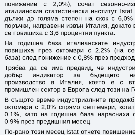
понижение с 2,0%), сочат сезонно-и
италианския статистически институт Istat
дължи до голяма степен на скок с 6,0%
поръчки, направени извън Италия, докато
се повишиха с 3,6 процентни пункта.
На годишна база италианските индуст
повишиха през октомври с 2,2% (на се
база) след понижение с 0,8% през предход
Трябва да се има предвид, че индустр
добър индикатор за бъдещето на
производство в Италия, която е с в
промишлен сектор в Европа след този на 
В същото време индустриалните продажб
октомври с 2,0% спрямо септември, кога
0,1%, като на годишна база нараснаха 
0,9% през предишния месец.
По-рано този месец Istat отчете повишени