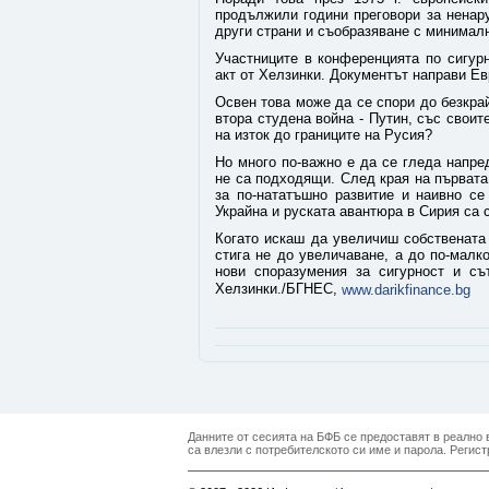
продължили години преговори за ненар
други страни и съобразяване с минималн
Участниците в конференцията по сигур
акт от Хелзинки. Документът направи Ев
Освен това може да се спори до безкрай
втора студена война - Путин, със свои
на изток до границите на Русия?
Но много по-важно е да се гледа напред
не са подходящи. След края на първата
за по-нататъшно развитие и наивно се
Украйна и руската авантюра в Сирия са 
Когато искаш да увеличиш собствената 
стига не до увеличаване, а до по-малк
нови споразумения за сигурност и съ
Хелзинки./БГНЕС,
www.darikfinance.bg
Данните от сесията на БФБ се предоставят в реално в
са влезли с потребителското си име и парола. Регист