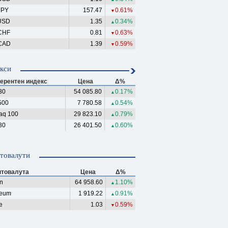
JPY
157.47
0.61%
▼
USD
1.35
0.34%
▲
CHF
0.81
0.63%
▼
CAD
1.39
0.59%
▼
кси
ерентен индекс
Цена
Δ%
30
54 085.80
0.17%
▲
500
7 780.58
0.54%
▲
aq 100
29 823.10
0.79%
▲
30
26 401.50
0.60%
▲
товалути
птовалута
Цена
Δ%
in
64 958.60
1.10%
▲
reum
1 919.22
0.91%
▲
e
1.03
0.59%
▼