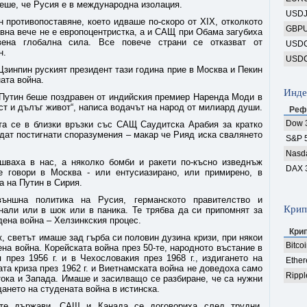
реше, че Русия е в международна изолация.
USD
 противопоставяне, което идваше по-скоро от XIX, отколкото
GBP
авна вече не е европоцентристка, а и САЩ при Обама загубиха
вена глобална сила. Все повече страни се отказват от
USD
н.
USD
Цзинпин руският президент тази година прие в Москва и Пекин
ата война.
Инде
 Путин беше поздравен от индийския премиер Наренда Моди в
ост и дълъг живот“, написа водачът на народ от милиард души.
Реф
Dow 
а се в близки връзки със САЩ Саудитска Арабия за кратко
дат постигнати споразумения – макар че Рияд иска свалянето
S&P 
Nasd
шваха в нас, а няколко бомби и ракети по-късно изведнъж
DAX 
е говори в Москва - или ентусиазирано, или примирено, в
а на Путин в Сирия.
ъншна политика на Русия, германското правителство и
Крип
нали или в шок или в паника. Те трябва да си припомнят за
дена война – Хелзинкския процес.
Кри
к, светът имаше зад гърба си половин дузина кризи, при някои
Bitco
ена война. Корейската война през 50-те, народното въстание в
 през 1956 г. и в Чехословакия през 1968 г., издигането на
Ethe
ата криза през 1962 г. и Виетнамската война не доведоха само
Rippl
ока и Запада. Имаше и засилващо се разбиране, че са нужни
ането на студената война в истинска.
ите държави, САЩ и Канада се договориха след трудни,