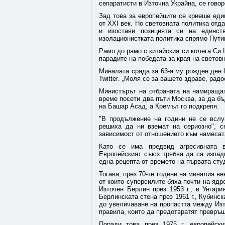
сепаратисти в Източна Украйна, се гово
Зад това за европейците се криеше един
от XXI век. Но световната политика отд
и изостави позицията си на единст
изолационистката политика спрямо Пути
Рамо до рамо с китайския си колега Си 
парадите на победата за края на световн
Миналата сряда за 63-я му рожден ден
Twitter
. „Моля се за вашето здраве, рад
Министърът на отбраната на намиращат
време посети два пъти Москва, за да бъ
на Башар Асад, а Кремъл го подкрепя.
"В продължение на години не се вслу
решиха да ни вземат на сериозно", с
зависимост от отношението към намесат
Като се има предвид агресивната в
Европейският съюз трябва да са изпад
една рецепта от времето на първата сту
Тогава, през 70-те години на миналия ве
от които суперсилите бяха почти на ядр
Източен Берлин през 1953 г., в Унгария
Берлинската стена през 1961 г., Кубинск
до увеличаване на пропастта между Изт
правила, които да предотвратят превръщ
Поради това през 1975 г. европейск