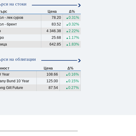
рси на стоки
ърс
Цена
Δ%
л - лек суров
78.20
0.31%
▲
ол - брент
83.52
0.32%
▲
о
4 346.38
2.22%
▲
ро
25.68
1.17%
▲
ица
642.85
1.83%
▲
рси на облигации
чност
Цена
Δ%
 Year
108.66
0.16%
▲
any Bund 10 Year
125.00
0.15%
▲
ng Gilt Future
87.54
0.27%
▲