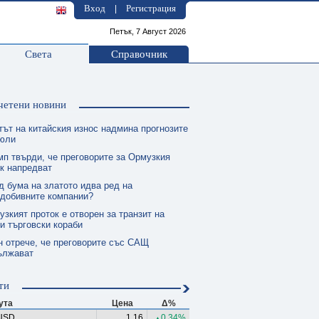
Вход
Регистрация
|
Петък, 7 Август 2026
Света
Справочник
четени новини
тът на китайския износ надмина прогнозите
 юли
мп твърди, че преговорите за Ормузкия
к напредват
д бума на златото идва ред на
одобивните компании?
зкият проток е отворен за транзит на
и търговски кораби
н отрече, че преговорите със САЩ
ължават
ти
ута
Цена
Δ%
USD
1.16
0.34%
▲