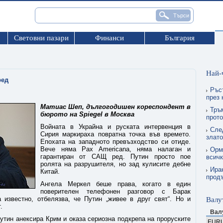
Световни пазари
Финанси
България
Най-
ред
Ръс
през
Матиас Шеп, дългогодишен кореспондент в
Тръ
бюрото на
Spiegel
в Москва
прото
Войната в Украйна и руската интервенция в
Сле
Сирия маркираха повратна точка във времето.
злат
Епохата на западното превъзходство си отиде.
Вече няма Pax Americana, няма налаган и
Орму
гарантиран от САЩ ред. Путин просто пое
всичк
ролята на разрушителя, но зад кулисите дебне
Ира
Китай.
прод
Ангела Меркел беше права, когато в един
поверителен телефонен разговор с Барак
известно, отбелязва, че Путин „живее в друг свят“. Но и
Валу
.
Вал
утин анексира Крим и оказа сериозна подкрепа на проруските
EUR