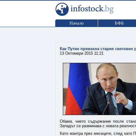
Начало
БФБ
Как Путин премахна стария световен 
13 Октомври 2015 11:21
Обама, чието съдържание после стана 
Западът се разминава с новата реалност
Като мантра през месеците, след като П