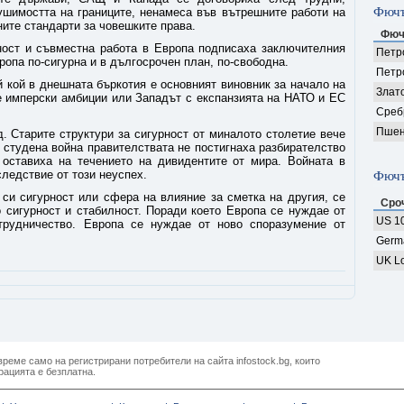
Фючъ
ушимостта на границите, ненамеса във вътрешните работи на
ите стандарти за човешките права.
Фюч
ност и съвместна работа в Европа подписаха заключителния
Петро
ропа по-сигурна и в дългосрочен план, по-свободна.
Петр
 кой в днешната бъркотия е основният виновник за начало на
Злат
те имперски амбиции или Западът с експанзията на НАТО и ЕС
Среб
Пшен
. Старите структури за сигурност от миналото столетие вече
 студена война правителствата не постигнаха разбирателство
 оставиха на течението на дивидентите от мира. Войната в
следствие от този неуспех.
Фючъ
си сигурност или сфера на влияние за сметка на другия, се
Сро
о сигурност и стабилност. Поради което Европа се нуждае от
US 10
трудничество. Европа се нуждае от ново споразумение от
Germ
UK Lo
реме само на регистрирани потребители на сайта infostock.bg, които
рацията е безплатна.