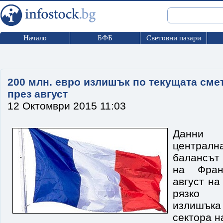
Начало
БФБ
Световни пазари
200 млн. евро излишък по текущата сме
през август
12 Октомври 2015 11:03
Данни 
централна
балансът 
на Фран
август на
рязко 
излишъка
сектора н