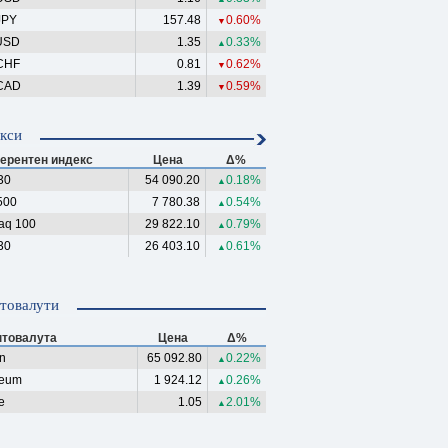
JPY
157.48
0.60%
▼
USD
1.35
0.33%
▲
CHF
0.81
0.62%
▼
CAD
1.39
0.59%
▼
кси
ерентен индекс
Цена
Δ%
30
54 090.20
0.18%
▲
500
7 780.38
0.54%
▲
aq 100
29 822.10
0.79%
▲
30
26 403.10
0.61%
▲
товалути
птовалута
Цена
Δ%
in
65 092.80
0.22%
▲
reum
1 924.12
0.26%
▲
e
1.05
2.01%
▲