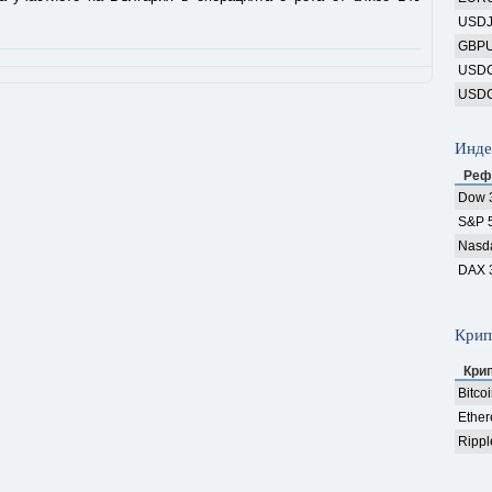
USD
GBP
USD
USD
Инде
Реф
Dow 
S&P 
Nasd
DAX 
Крип
Кри
Bitco
Ethe
Rippl