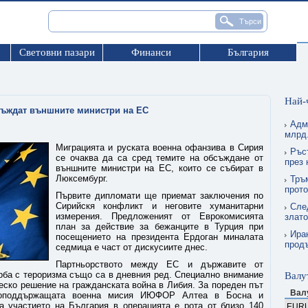
Световни пазари
Финанси
България
Най-
съждат външните министри на ЕС
Адм
млрд.
Миграцията и руската военна офанзива в Сирия
Ръс
се очаква да са сред темите на обсъждане от
през
външните министри на ЕС, които се събират в
Люксембург.
Тръ
прото
Първите дипломати ще приемат заключения по
Сирийскя конфликт и неговите хуманитарни
Сле
измерения. Предложеният от Еврокомисията
злат
план за действие за бежанците в Турция при
Ира
посещението на президента Ердоган миналата
прод
седмица е част от дискусиите днес.
Партньорството между ЕС и държавите от
рба с тероризма също са в дневния ред. Специално внимание
Валу
еско решение на гражданската война в Либия. За пореден път
Вал
оподдържащата военна мисия ИЮФОР Алтеа в Босна и
а участието на България в операцията е рота от близо 140
EUR