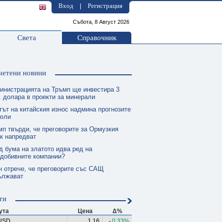
Вход
Регистрация
|
Събота, 8 Август 2026
Света
Справочник
четени новини
инистрацията на Тръмп ще инвестира 3
 долара в проекти за минерали
тът на китайския износ надмина прогнозите
 юли
мп твърди, че преговорите за Ормузкия
к напредват
д бума на златото идва ред на
одобивните компании?
н отрече, че преговорите със САЩ
ължават
ти
ута
Цена
Δ%
USD
1.16
0.33%
▲