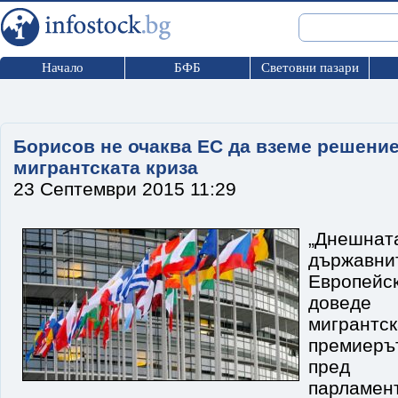
Начало
БФБ
Световни пазари
Борисов не очаква ЕС да вземе решение
мигрантската криза
23 Септември 2015 11:29
„Днешн
държав
Европейс
доведе
мигрантс
премиер
пред 
парламент