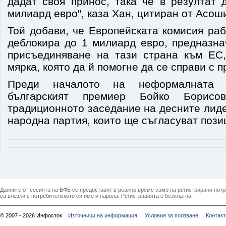
дадат своя принос, така че в резултат 
милиард евро", каза Хан, цитиран от Асош
Той добави, че Европейската комисия раб
деблокира до 1 милиард евро, предназна
присъединяване на тази страна към ЕС,
мярка, която да й помогне да се справи с 
Преди началото на неформалната
българският премиер Бойко Борис
традиционното заседание на десните лид
народна партия, които ще съгласуват пози
Данните от сесията на БФБ се предоставят в реално време само на регистрирани потреб
са влезли с потребителското си име и парола. Регистрацията е безплатна.
© 2007 - 2026 Инфосток
Източници на информация |
Условия за ползване |
Контакт