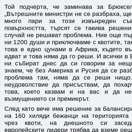
Той подчерта, че заминава за Брюксел
„Вътрешните министри не се разбраха, ще
много пари за този извънреден съ
повърхността, търсят се такива решени
случай не решават проблема. Ние още пъ
ни 1200 души и приключваме с квотите, та
това е едно цунами в Африка, където в
идват и това няма да го реши. И всички в 
ни събират днес да си говорим за нещо
знаем, че без Америка и Русия да се раз
проблема там, няма да се реши нищо
неудоволствие да присъствам, да поха
това, което казвам и на вас и да не
възмущението си премиерът.
След като вече има решение за балансир
на 160 хиляди бежанци на територията
чрез квоти, на днешното си засед
европейските лидери трябва да вземе реш