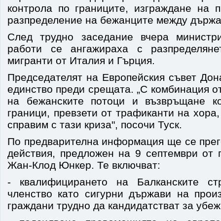
контрола по границите, изграждане на 
разпределение на бежанците между държа
След трудно заседание вчера министр
работи се ангажираха с разпределян
мигранти от Италия и Гърция.
Председателят на Европейския съвет Дон
единство преди срещата. „С комбинация о
на бежанските потоци и възвръщане к
граници, превзети от трафиканти на хора
справим с тази криза", посочи Туск.
По предварителна информация ще се прег
действия, предложен на 9 септември от 
Жан-Клод Юнкер. Те включват:
- квалифицирането на Балканските стр
членство като сигурни държави на произ
граждани трудно да кандидатстват за убе