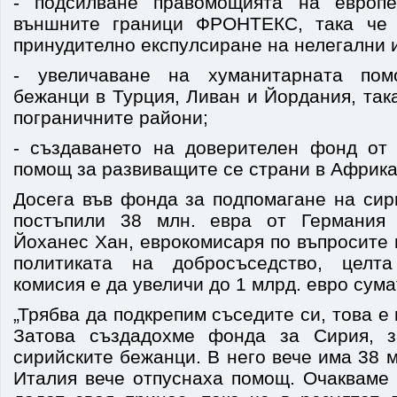
- подсилване правомощията на европе
външните граници ФРОНТЕКС, така че
принудително експулсиране на нелегални 
- увеличаване на хуманитарната пом
бежанци в Турция, Ливан и Йордания, така
пограничните райони;
- създаването на доверителен фонд от
помощ за развиващите се страни в Африка 
Досега във фонда за подпомагане на сир
постъпили 38 млн. евра от Германия
Йоханес Хан, еврокомисаря по въпросите
политиката на добросъседство, целт
комисия е да увеличи до 1 млрд. евро сум
„Трябва да подкрепим съседите си, това е
Затова създадохме фонда за Сирия, 
сирийските бежанци. В него вече има 38 
Италия вече отпуснаха помощ. Очакваме 