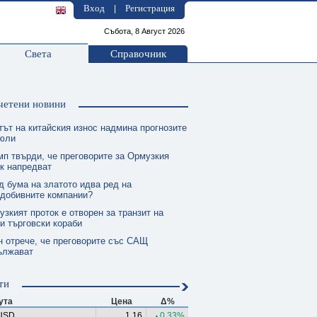
Вход
Регистрация
|
Събота, 8 Август 2026
Света
Справочник
четени новини
тът на китайския износ надмина прогнозите
 юли
мп твърди, че преговорите за Ормузкия
к напредват
д бума на златото идва ред на
одобивните компании?
зкият проток е отворен за транзит на
и търговски кораби
н отрече, че преговорите със САЩ
ължават
ти
ута
Цена
Δ%
USD
1.16
0.33%
▲