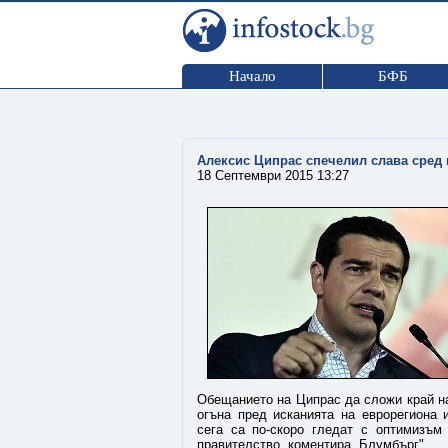
Начало
БФБ
Алексис Ципрас спечелил слава сред 
18 Септември 2015 13:27
Обещанието на Ципрас да сложи край на 
огъна пред исканията на еврорегиона 
сега са по-скоро гледат с оптимизъм
правителство, коментира „Блумбърг".