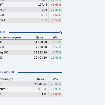
JPY
157.48
0.60%
▼
USD
1.35
0.33%
▲
CHF
0.81
0.62%
▼
CAD
1.39
0.59%
▼
кси
ерентен индекс
Цена
Δ%
30
54 090.20
0.18%
▲
500
7 780.38
0.54%
▲
aq 100
29 822.10
0.79%
▲
30
26 403.10
0.61%
▲
товалути
птовалута
Цена
Δ%
in
64 954.30
1.09%
▲
reum
1 919.30
0.91%
▲
e
1.03
0.60%
▼