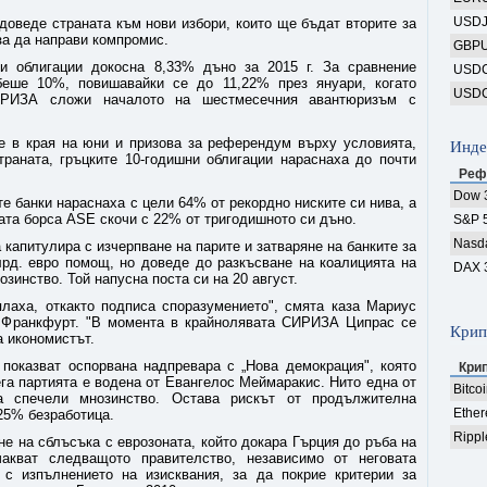
USD
доведе страната към нови избори, които ще бъдат вторите за
за да направи компромис.
GBP
и облигации докосна 8,33% дъно за 2015 г. За сравнение
USD
беше 10%, повишавайки се до 11,22% през януари, когато
USD
СИРИЗА сложи началото на шестмесечния авантюризъм с
е в края на юни и призова за референдум върху условията,
Инде
раната, гръцките 10-годишни облигации нараснаха до почти
Реф
Dow 
те банки нараснаха с цели 64% от рекордно ниските си нива, а
ката борса ASE скочи с 22% от тригодишното си дъно.
S&P 
Nasd
 капитулира с изчерпване на парите и затваряне на банките за
лрд. евро помощ, но доведе до разкъсване на коалицията на
DAX 
зинство. Той напусна поста си на 20 август.
плаха, откакто подписа споразумението", смята каза Мариус
 Франкфурт. "В момента в крайнолявата СИРИЗА Ципрас се
Крип
а икономистът.
показват оспорвана надпревара с „Нова демокрация", която
Кри
га партията е водена от Евангелос Меймаракис. Нито една от
Bitco
а спечели мнозинство. Остава рискът от продължителна
Ethe
25% безработица.
Rippl
е на сблъсъка с еврозоната, който докара Гърция до ръба на
чакват следващото правителство, независимо от неговата
с изпълнението на изисквания, за да покрие критерии за