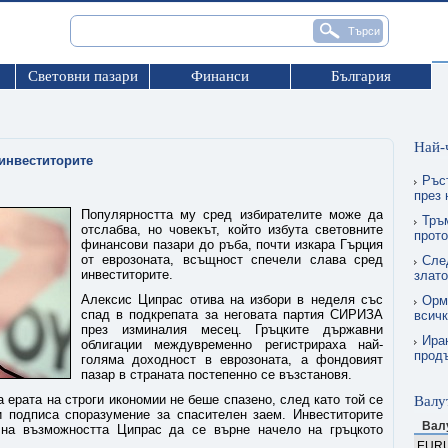
Световни пазари
Финанси
България
Най-
инвеститорите
Ръс
през
Популярността му сред избирателите може да
Тръ
отслабва, но човекът, който избута световните
прото
финансови пазари до ръба, почти изкара Гърция
от еврозоната, всъщност спечели слава сред
Сле
инвеститорите.
злат
Алексис Ципрас отива на избори в неделя със
Орму
спад в подкрепата за неговата партия СИРИЗА
всичк
през изминалия месец. Гръцките държавни
Ира
облигации междувременно регистрираха най-
прод
голяма доходност в еврозоната, а фондовият
пазар в страната постепенно се възстановя.
ерата на строги икономии не беше спазено, след като той се
Валу
и подписа споразумение за спасителен заем. Инвеститорите
Вал
 на възможността Ципрас да се върне начело на гръцкото
EUR