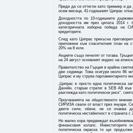
Преди да се оттегли като премиер и да 
осем месеца, 41-годишният Ципрас отка
Доходността по 10-годишните държавн
доходността им през цялата 2014 г. 
категоричната изборна победа на 
кредиторите.
След като Ципрас прекъсна преговорит
приложени към спасителния план на ст
20% на 8 юли.
Акциите също печелят от тогава. Гръцки
на 24 август основният индекс на атинс
Правителство на Гърция в крайна сметка
две седмици. Това осигури около 86 м
Ципрас и му струва парламентарното мно
„Ципрас е просто една политическа за
Дахейн, старши стратег в SEB AB във
разглежда като политически риск", смят
Проучванията на общественото мнение 
СИРИЗА свали от власт през януари. Се
двете сили, обаче, не се очаква д
политическа нестабилност в страната с 
Но малко хора предвиждат възобновяван
финансовия колапс. Инвеститорите о
политическа окраска то ще продължи 