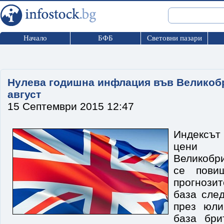
Начало
БФБ
Световни пазари
Нулева годишна инфлация във Великоб
август
15 Септември 2015 12:47
Индексът 
цени
Великобр
се пови
прогнозит
база сле
през юли
база бри