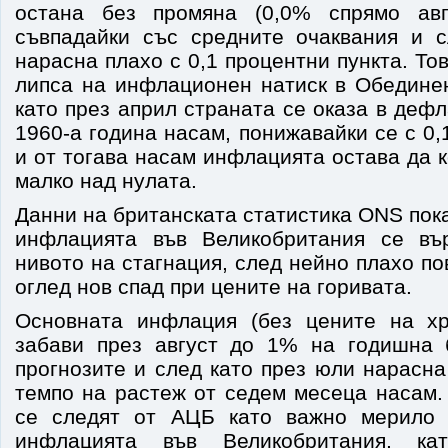
остана без промяна (0,0% спрямо авг
съвпадайки със средните очаквания и 
нарасна плахо с 0,1 процентни пункта. То
липса на инфлационен натиск в Обединен
като през април страната се оказа в дефл
1960-а година насам, понижавайки се с 0
и от тогава насам инфлацията остава да 
малко над нулата.
Данни на
британската статистика ONS
пок
инфлацията във Великобритания се въ
нивото на стагнация, след нейно плахо п
оглед нов спад при цените на горивата.
Основната инфлация (без цените на хр
забави през август до 1% на годишна 
прогнозите и след като през юли нарасна
темпо на растеж от седем месеца насам.
се следят от АЦБ като важно мерило 
инфлацията във Великобритания, ка