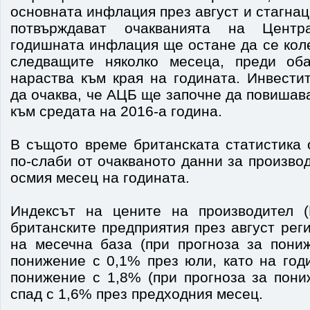
основната инфлация през август и стагнац
потвърждават очакванията на Центр
годишната инфлация ще остане да се кол
следващите няколко месеца, преди об
нараства към края на годината. Инвести
да очаква, че АЦБ ще започне да повишав
към средата на 2016-а година.
В същото време британската статистика 
по-слаби от очакваното данни за произво
осмия месец на годината.
Индексът на цените на производител (
британските предприятия през август рег
на месечна база (при прогноза за пони
понижение с 0,1% през юли, като на год
понижение с 1,8% (при прогноза за пони
спад с 1,6% през предходния месец.