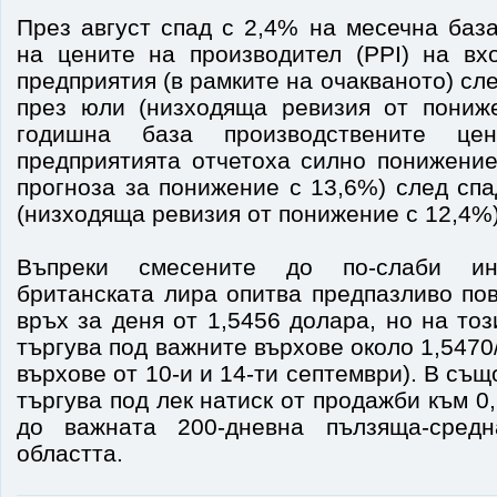
През август спад с 2,4% на месечна баз
на цените на производител (PPI) на вх
предприятия (в рамките на очакваното) сл
през юли (низходяща ревизия от пониж
годишна база производствените ц
предприятията отчетоха силно понижение
прогноза за понижение с 13,6%) след сп
(низходяща ревизия от понижение с 12,4%)
Въпреки смесените до по-слаби ин
британската лира опитва предпазливо по
връх за деня от 1,5456 долара, но на тоз
търгува под важните върхове около 1,5470
върхове от 10-и и 14-ти септември). В съ
търгува под лек натиск от продажби към 0
до важната 200-дневна пълзяща-средн
областта.