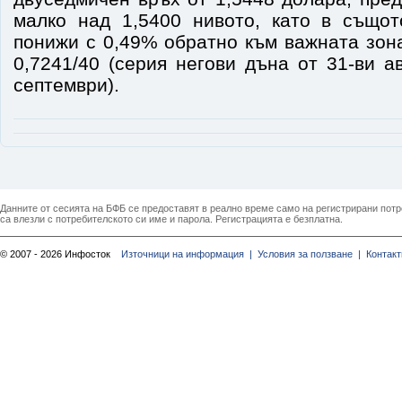
малко над 1,5400 нивото, като в също
понижи с 0,49% обратно към важната зон
0,7241/40 (серия негови дъна от 31-ви ав
септември).
Данните от сесията на БФБ се предоставят в реално време само на регистрирани потреб
са влезли с потребителското си име и парола. Регистрацията е безплатна.
© 2007 - 2026 Инфосток
Източници на информация |
Условия за ползване |
Контакт