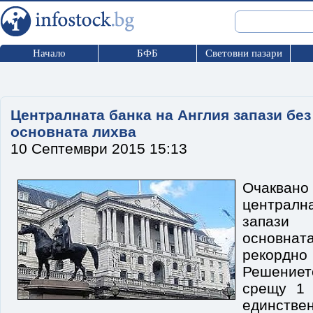
Начало
БФБ
Световни пазари
Централната банка на Англия запази бе
основната лихва
10 Септември 2015 15:13
Oчаква
централ
запази
основната
рекордн
Решениет
срещу 1 
единст