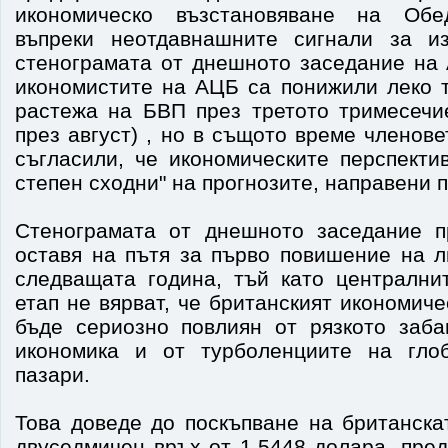
икономическо възстановяване на Обе
въпреки неотдавнашните сигнали за из
стенограмата от днешното заседание на 
икономистите на АЦБ са понижили леко т
растежа на БВП през третото тримесечи
през август) , но в същото време членове
съгласили, че икономическите перспекти
степен сходни" на прогнозите, направени п
Стенограмата от днешното заседание п
оставя на пътя за първо повишение на л
следващата година, тъй като централни
етап не вярват, че британският икономич
бъде сериозно повлиян от рязкото заба
икономика и от турболенциите на гло
пазари.
Това доведе до поскъпване на британска
двуседмичен връх от 1,5448 долара, пре