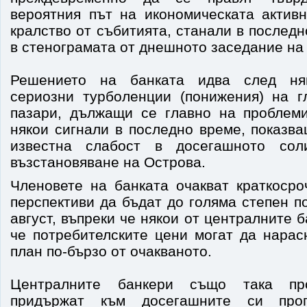
вероятния път на икономическата актив
кралство от събитията, станали в последн
в стенограмата от днешното заседание н
Решението на банката идва след ня
сериозни турболенции (понижения) на 
пазари, дължащи се главно на проблем
някои сигнали в последно време, показв
известна слабост в досегашното сол
възстановяване на Острова.
Членовете на банката очакват краткоср
перспективи да бъдат до голяма степен п
август, въпреки че някои от централните 
че потребителските цени могат да нарас
план по-бързо от очакваното.
Централните банкери също така пр
придържат към досегашните си про