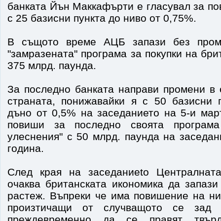
банката Йън Маккафърти е гласувал за п
с 25 базисни пункта до ниво от 0,75%.
В същото време АЦБ запази без пром
"замразената" програма за покупки на бри
375 млрд. паунда.
За последно банката направи промени в 
страната, понижавайки я с 50 базисни 
дъно от 0,5% на заседанието на 5-и мар
повиши за последно своята програма
улеснения" с 50 млрд. паунда на заседа
година.
След края на заседаниеto Централната
очаква британската икономика да запази
растеж. Въпреки че има повишение на ни
произтичащи от случващото се зад 
преждевременно да се правят твър