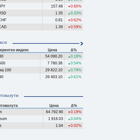
JPY
157.48
0.60%
▼
USD
1.35
0.33%
▲
CHF
0.81
0.62%
▼
CAD
1.39
0.59%
▼
кси
ерентен индекс
Цена
Δ%
30
54 090.20
0.18%
▲
500
7 780.38
0.54%
▲
aq 100
29 822.10
0.79%
▲
30
26 403.10
0.61%
▲
товалути
птовалута
Цена
Δ%
in
64 792.90
0.19%
▼
reum
1 916.03
0.04%
▲
e
1.04
0.02%
▼