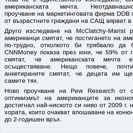
американската мечта. Неотдавнашн
проучване на маркетинговата фирма DDB 
от възрастните граждани на САЩ вярват в 
Друго изследване на McClatchy-Marist 
американци смятат, че постигането на ам
по-трудно, отколкото би трябвало да 
CNNMoney показа през юни, че 59% от 
смятат, че американската мечта 
осъществяване. Нещо повече, поч
анкетираните смятат, че децата им ще
самите тях.
Ново проучване на Pew Research от с
оптимизмът на американците за икон
достигнал най-ниското си ниво от 2009 г. 
хората, които очакват влошаване на коню
до 2-годишен връх.