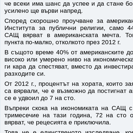
че всеки има шанс да успее и да стане бо
усилено ще върви напред.
Според скорошно проучване за америка
Института за публични религии, само 
САЩ вярват в американската мечта. То
пункта по-малко, отколкото през 2012 г.
В същото време 40% от американските до
високо или умерено ниво на икономическа
ги кара да спестяват, вместо да инвестир
разходите си.
От 2012 г., процентът на хората, които за
са вярвали, че е възможно да постигнат 
се е удвоил до 7 на сто.
Въпреки скока на икономиката на САЩ с
тримесечие на тази година, 72 на сто 
вярват, че рецесията е приключила.
Това не е единственото изследване, ко