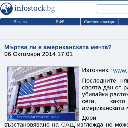
Начало
БФБ
Световни пазари
Мъртва ли е американската мечта?
06 Октомври 2014 17:01
Източник:
www.d
Последните ня
своята дан от р
убивайки расте
сега, какт
американската 
Дори ико
възстановяване на САЩ изглежда не може