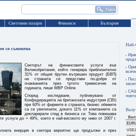
Световни пазари
Финанси
България
Най-
ия се съживява
Ира
прод
Секторът на финансовите услуги във
Орму
Великобритания, който генерира приблизително
всичк
31% от общия брутен вътрешен продукт (БВП)
на страната се представи по-добре от
Пос
очакванията през тртото тримесечие на
засег
годината, пише WBP Online.
САЩ
Според изследване, публикувано от
повто
Конфедерацията на британската индустрия (CBI)
при 60% от фирмите в страната, бизнес обемите
са се увеличили, докато 11% от компаниите са
Валу
декларирали спад в бизнеса си. Това повишава
Вал
е услуги до + 49%, което е най-високото му ниво от 2007 г.
EUR
USD
елната инерция в сектора вероятно ще продължи и през