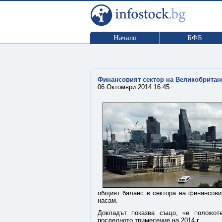
Начало
БФБ
Финансовият сектор на Великобритан
06 Октомври 2014 16:45
общият баланс в сектора на финансовит
насам.
Докладът показва също, че положот
последното тримесечие на 2014 г.