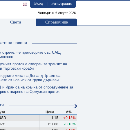
Вход
Регистрация
|
Четвъртък, 6 Август 2026
Света
Справочник
четени новини
н отрече, че преговорите със САЩ
ължават
зкият проток е отворен за транзит на
и търговски кораби
ледните мита на Доналд Тръмп са
нати от нов иск от група държави
 и Иран са на крачка от споразумение за
рно отваряне на Ормузкия проток
ти
ута
Цена
Δ%
USD
1.15
0.18%
▼
JPY
157.88
0.18%
▲