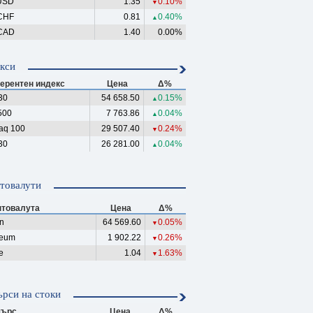
USD
1.35
0.10%
▼
CHF
0.81
0.40%
▲
CAD
1.40
0.00%
кси
ерентен индекс
Цена
Δ%
30
54 658.50
0.15%
▲
500
7 763.86
0.04%
▲
aq 100
29 507.40
0.24%
▼
30
26 281.00
0.04%
▲
товалути
птовалута
Цена
Δ%
in
64 569.60
0.05%
▼
reum
1 902.22
0.26%
▼
e
1.04
1.63%
▼
рси на стоки
ърс
Цена
Δ%