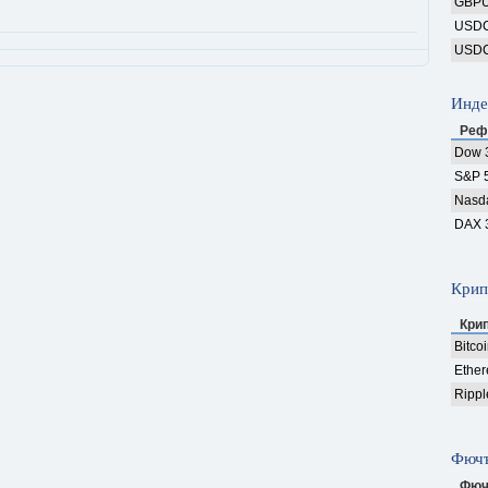
GBP
USD
USD
Инде
Реф
Dow 
S&P 
Nasd
DAX 
Крип
Кри
Bitco
Ethe
Rippl
Фючъ
Фюч