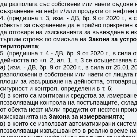
да разполага със собствени или наети съдове 
съхранение на нефт и/или продукти от нефтен 
4. (предишна т. 3, изм. - ДВ, бр. 9 от 2020 г., в 
обектът за съхранение да е трайно прикрепен
да отговаря на изискванията за въвеждане в е
търпим строеж по смисъла на
Закона за устр
територията
;
5. (предишна т. 4 - ДВ, бр. 9 от 2020 г., в сила о
дейността по
чл. 2, ал. 1, т. 3
се осъществява с
а) (изм. - ДВ, бр. 9 от 2020 г., в сила от 25.01.2
разположени в собствени или наети от лицата
площи за извършване на дейността, отговарящ
сигурност и контрол, определени в т. 6;
б) в които са монтирани средства за измерване
позволяващи контрола на постъпващите, склад
от обекта нефт и/или продукти от нефтен прои
изискванията на
Закона за измерванията
;
в) в които се използват автоматизирани системи
позволяващи извършването в реално време на