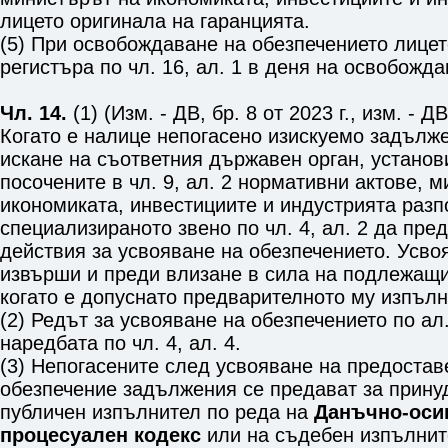
лицето оригинала на гаранцията.
(5) При освобождаване на обезпечението лицет
регистъра по
чл. 16, ал. 1
в деня на освобожда
Чл. 14.
(1) (Изм. - ДВ, бр. 8 от 2023 г., изм. - ДВ
Когато е налице непогасено изискуемо задълж
искане на съответния държавен орган, установ
посочените в
чл. 9, ал. 2
нормативни актове, м
икономиката, инвестициите и индустрията раз
специализираното звено по
чл. 4, ал. 2
да пред
действия за усвояване на обезпечението. Усво
извърши и преди влизане в сила на подлежащи
когато е допуснато предварителното му изпълн
(2) Редът за усвояване на обезпечението по ал
наредбата по
чл. 4, ал. 4
.
(3) Непогасените след усвояване на предостав
обезпечение задължения се предават за прину
публичен изпълнител по реда на
Данъчно-оси
процесуален кодекс
или на съдебен изпълнит