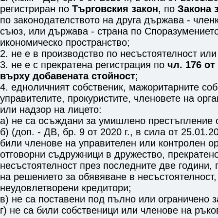
регистриран по
Търговския закон
, по
Закона 
по законодателството на друга държава - член
съюз, или държава - страна по Споразумениет
икономическо пространство;
2. не е в производство по несъстоятелност или
3. не е с прекратена регистрация по
чл. 176 от
върху добавената стойност
;
4. едноличният собственик, мажоритарните соб
управителите, прокуристите, членовете на орг
или надзор на лицето:
а) не са осъждани за умишлено престъпление 
б) (доп. - ДВ, бр. 9 от 2020 г., в сила от 25.01.2
били членове на управителен или контролен о
отговорни съдружници в дружество, прекратен
несъстоятелност през последните две години,
на решението за обявяване в несъстоятелност,
неудовлетворени кредитори;
в) не са поставени под пълно или ограничено 
г) не са били собственици или членове на рък