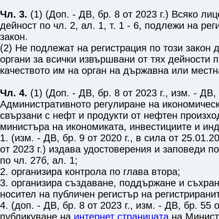
Чл. 3.
(1) (Доп. - ДВ, бр. 8 от 2023 г.) Всяко л
дейност по
чл. 2, ал. 1, т. 1 - 6
, подлежи на рег
закон.
(2) Не подлежат на регистрация по този закон
органи за всички извършвани от тях дейности 
качеството им на орган на държавна или местн
Чл. 4.
(1) (Доп. - ДВ, бр. 8 от 2023 г., изм. - ДВ, 
Административното регулиране на икономическ
свързани с нефт и продукти от нефтен произхо
министъра на икономиката, инвестициите и инд
1. (изм. - ДВ, бр. 9 от 2020 г., в сила от 25.01.20
от 2023 г.) издава удостоверения и заповеди п
по
чл. 27б, ал. 1
;
2. организира контрола по глава втора;
3. организира създаване, поддържане и съхра
носител на публичен регистър на регистрирани
4. (доп. - ДВ, бр. 8 от 2023 г., изм. - ДВ, бр. 55
публикуване на
интернет страницата
на Минист