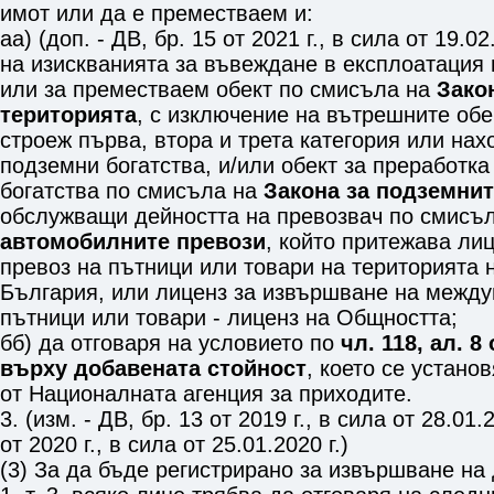
имот или да е преместваем и:
аа) (доп. - ДВ, бр. 15 от 2021 г., в сила от 19.02
на изискванията за въвеждане в експлоатация 
или за преместваем обект по смисъла на
Зако
територията
, с изключение на вътрешните об
строеж първа, втора и трета категория или на
подземни богатства, и/или обект за преработк
богатства по смисъла на
Закона за подземнит
обслужващи дейността на превозвач по смисъ
автомобилните превози
, който притежава ли
превоз на пътници или товари на територията 
България, или лиценз за извършване на между
пътници или товари - лиценз на Общността;
бб) да отговаря на условието по
чл. 118, ал. 8
върху добавената стойност
, което се устано
от Националната агенция за приходите.
3. (изм. - ДВ, бр. 13 от 2019 г., в сила от 28.01.2
от 2020 г., в сила от 25.01.2020 г.)
(3) За да бъде регистрирано за извършване на