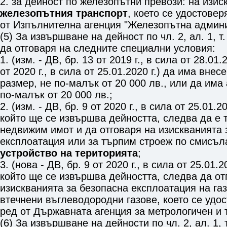
2. за дейност по железопътни превози: на изи
железопътния транспорт
, което се удостове
от Изпълнителна агенция "Железопътна админи
(5) За извършване на дейност по
чл. 2, ал. 1, т.
да отговаря на следните специални условия:
1. (изм. - ДВ, бр. 13 от 2019 г., в сила от 28.01.2
от 2020 г., в сила от 25.01.2020 г.) да има внес
размер, не по-малък от 20 000 лв., или да има 
по-малък от 20 000 лв.;
2. (изм. - ДВ, бр. 9 от 2020 г., в сила от 25.01.20
който ще се извършва дейността, следва да е 
недвижим имот и да отговаря на изискванията 
експлоатация или за търпим строеж по смисъл
устройство на територията
;
3. (нова - ДВ, бр. 9 от 2020 г., в сила от 25.01.2
който ще се извършва дейността, следва да от
изискванията за безопасна експлоатация на га
втечнени въглеводородни газове, което се удо
ред от Държавната агенция за метрологичен и 
(6) За извършване на дейности по
чл. 2, ал. 1, 