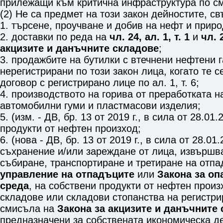
прилежащи към критична инфраструктура по с
(2) Не са предмет на този закон дейностите, св
1. търсене, проучване и добив на нефт и приро
2. доставки по реда на
чл. 24, ал. 1, т. 1
и
чл. 
акцизите и данъчните складове
;
3. продажбите на бутилки с втечнени нефтени г
нерегистрирани по този закон лица, когато те 
договор с регистрирано лице по ал. 1, т. 6;
4. производството на горива от преработката 
автомобилни гуми и пластмасови изделия;
5. (изм. - ДВ, бр. 13 от 2019 г., в сила от 28.01.
продукти от нефтен произход;
6. (нова - ДВ, бр. 13 от 2019 г., в сила от 28.01
съхранение и/или зареждане от лица, извършв
събиране, транспортиране и третиране на отп
управление на отпадъците
или
Закона за оп
среда
, на собствени продукти от нефтен прои
складове или складови стопанства на регистри
смисъла на
Закона за акцизите и данъчните
предназначени за собствената икономическа де