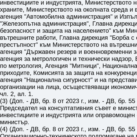
инвестициите и индустрията, Министерството 
храните, Министерството на околната среда и
агенция "Автомобилна администрация" и Изпъл
"Железопътна администрация", Главна дирекц
безопасност и защита на населението" към Ми
вътрешните работи, Главна дирекция "Борба с
престъпност" към Министерството на вътрешн
агенция "Държавен резерв и военновременни з
агенция за метрологичен и технически надзор, 
по метрология, Агенция "Митници", Национална
приходите, Комисията за защита на конкуренц
агенция "Национална сигурност" и на предста
организации на лица, осъществяващи икономич
чл. 2, ал. 1
.
(3) (Доп. - ДВ, бр. 8 от 2023 г., изм. - ДВ, бр. 55 
Председател на консултативния съвет е минис
инвестициите и индустрията или оправомощен о
министър.
(4) (Доп. - ДВ, бр. 8 от 2023 г., изм. - ДВ, бр. 55 
Организационно-техническото подпомагане на 