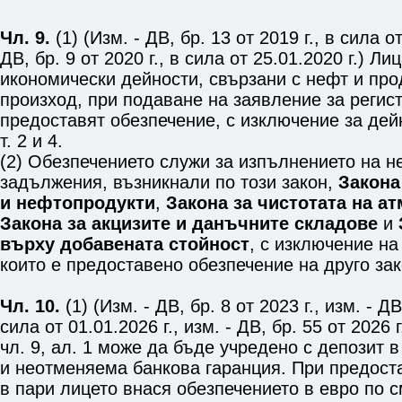
Чл. 9.
(1) (Изм. - ДВ, бр. 13 от 2019 г., в сила от
ДВ, бр. 9 от 2020 г., в сила от 25.01.2020 г.) 
икономически дейности, свързани с нефт и про
произход, при подаване на заявление за регис
предоставят обезпечение, с изключение за де
т. 2 и 4
.
(2) Обезпечението служи за изпълнението на н
задължения, възникнали по този закон,
Закона
и нефтопродукти
,
Закона за чистотата на 
Закона за акцизите и данъчните складове
и
върху добавената стойност
, с изключение на
които е предоставено обезпечение на друго за
Чл. 10.
(1) (Изм. - ДВ, бр. 8 от 2023 г., изм. - ДВ
сила от 01.01.2026 г., изм. - ДВ, бр. 55 от 2026
чл. 9, ал. 1
може да бъде учредено с депозит в
и неотменяема банкова гаранция. При предост
в пари лицето внася обезпечението в евро по с