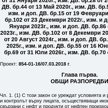
от 31 Януари 2020г.
,
изм. ДВ. бр.
28
от 2
ДВ. бр.
44
от 13 Май 2020г.
,
изм. ДВ. бр.
изм. и доп. ДВ. бр.
15
от 19 Февруари
бр.
102
от 23 Декември 2022г.
,
изм. и д
Януари 2023г.
,
изм. и доп. ДВ. бр.
86
2023г.
,
изм. ДВ. бр.
102
от 8 Декември 20
от 20 Август 2024г.
,
изм. и доп. ДВ. бр.
2025г.
,
изм. и доп. ДВ. бр.
55
от 16 Юни
бр.
69
от 31 Юли 2026г.
,
изм. ДВ. бр.
70
Проект:
854-01-16/07.03.2018 г
.
Глава първа.
ОБЩИ РАЗПОРЕДБ
Чл. 1. (1) С този закон се уреждат условията и
и контролът върху лицата, осъществяващи ико
свързани с нефт и продукти от нефтен произхо