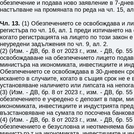
обезпечение и подава ново заявление в 7-днев
настъпване на промяната по реда на
чл. 15, ал
Чл. 13.
(1) Обезпечението се освобождава и ли
регистъра по
чл. 16, ал. 1
преди изтичането на
когато регистрацията на лицето по този закон 
неуредени задължения по
чл. 9, ал. 2
.
(2) (Изм. - ДВ, бр. 8 от 2023 г., изм. - ДВ, бр. 55
освобождаване на обезпечението лицето подав
министъра на икономиката, инвестициите и инд
Обезпечението се освобождава в 30-дневен ср
искането в случаите, когато в същия срок не е
установяване наличието или липсата на непог
(3) (Изм. - ДВ, бр. 8 от 2023 г., изм. - ДВ, бр. 55
обезпечението е учредено с депозит в пари, м
икономиката, инвестициите и индустрията пре
възстановяване на сумата по посочена банкова
(4) (Изм. - ДВ, бр. 8 от 2023 г., изм. - ДВ, бр. 55
обезпечението е безусловна и неотменяема ба
министърът на икономиката, инвестициите и и