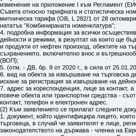
изменение на приложение I към Регламент (ЕИ
Съвета относно тарифната и статистическа но
митническа тарифа (ОВ, L 282/1 от 28 октомври 
нататък "Комбинираната номенклатура";
4. подробна информация за всички осъществяв
дейности и режими, в резултат на които ще бъ
и продукти от нефтен произход, обектите на тъ
съхранението, включително внос и вътрешноо
(ВОП);
5. (отм. - ДВ, бр. 9 от 2020 г., в сила от 25.01.20
6. вид на обекта за извършване на търговска д
искане за регистрация за извършване на дейно
7. адрес за кореспонденция, лице за контакт, а
повече обекта или транспортни средства - съот
контакт, телефон и електронен адрес.
(2) Към заявлението се прилагат следните док
1. документ, който идентифицира лицето, коет
търговеца, в случай че заявителят е лице, рег
законодателството на държава - членка на Евр