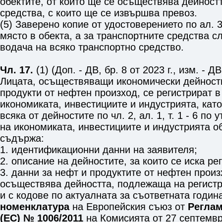
обектите, от които ще се осъществява дейностт
средства, с които ще се извършва превоз.
(5) Заверено копие от удостоверението по ал. 
място в обекта, а за транспортните средства с
водача на всяко транспортно средство.
Чл. 17.
(1) (Доп. - ДВ, бр. 8 от 2023 г., изм. - ДВ
Лицата, осъществяващи икономически дейности
продукти от нефтен произход, се регистрират 
икономиката, инвестициите и индустрията, кат
всяка от дейностите по
чл. 2, ал. 1, т. 1 - 6
по у
на икономиката, инвестициите и индустрията об
съдържа:
1. идентификационни данни на заявителя;
2. описание на дейностите, за които се иска ре
3. данни за нефт и продуктите от нефтен произ
осъществява дейността, подлежаща на регистр
и с кодове по актуалната за съответната годи
номенклатура
на Европейския съюз от
Реглам
(ЕС) № 1006/2011
на Комисията от 27 септемвр