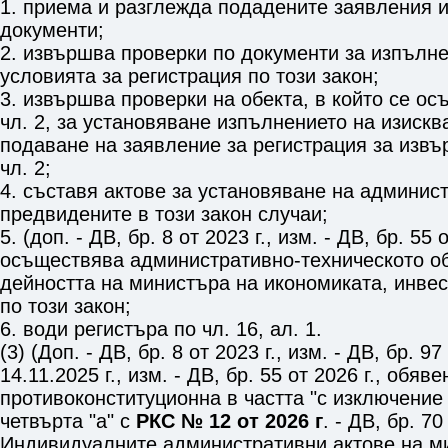
1. приема и разглежда подадените заявления 
документи;
2. извършва проверки по документи за изпълне
условията за регистрация по този закон;
3. извършва проверки на обекта, в който се о
чл. 2
, за установяване изпълнението на изискв
подаване на заявление за регистрация за извъ
чл. 2
;
4. съставя актове за установяване на админис
предвидените в този закон случаи;
5. (доп. - ДВ, бр. 8 от 2023 г., изм. - ДВ, бр. 55 о
осъществява административно-техническото о
дейността на министъра на икономиката, инвес
по този закон;
6. води регистъра по
чл. 16, ал. 1
.
(3) (Доп. - ДВ, бр. 8 от 2023 г., изм. - ДВ, бр. 97
14.11.2025 г., изм. - ДВ, бр. 55 от 2026 г., обяве
противоконституционна в частта "с изключение 
четвърта "а" с
РКС № 12 от 2026 г
. - ДВ, бр. 70
Индивидуалните административни актове на м