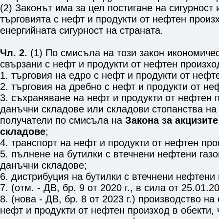
(2) Законът има за цел постигане на сигурност
търговията с нефт и продукти от нефтен произ
енергийната сигурност на страната.
Чл. 2.
(1) По смисъла на този закон икономиче
свързани с нефт и продукти от нефтен произход
1. търговия на едро с нефт и продукти от нефт
2. търговия на дребно с нефт и продукти от не
3. съхраняване на нефт и продукти от нефтен 
данъчни складове или складови стопанства на
получатели по смисъла на
Закона за акцизит
складове
;
4. транспорт на нефт и продукти от нефтен про
5. пълнене на бутилки с втечнени нефтени газ
данъчни складове;
6. дистрибуция на бутилки с втечнени нефтени 
7. (отм. - ДВ, бр. 9 от 2020 г., в сила от 25.01.20
8. (нова - ДВ, бр. 8 от 2023 г.) производство н
нефт и продукти от нефтен произход в обекти, 