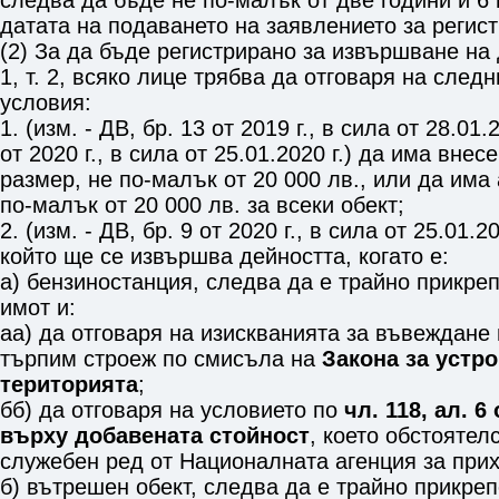
следва да бъде не по-малък от две години и 6 
датата на подаването на заявлението за регис
(2) За да бъде регистрирано за извършване на
1, т. 2
, всяко лице трябва да отговаря на след
условия:
1. (изм. - ДВ, бр. 13 от 2019 г., в сила от 28.01.2
от 2020 г., в сила от 25.01.2020 г.) да има внес
размер, не по-малък от 20 000 лв., или да има 
по-малък от 20 000 лв. за всеки обект;
2. (изм. - ДВ, бр. 9 от 2020 г., в сила от 25.01.20
който ще се извършва дейността, когато е:
а) бензиностанция, следва да е трайно прикр
имот и:
аа) да отговаря на изискванията за въвеждане 
търпим строеж по смисъла на
Закона за устр
територията
;
бб) да отговаря на условието по
чл. 118, ал. 6
върху добавената стойност
, което обстоятел
служебен ред от Националната агенция за прих
б) вътрешен обект, следва да е трайно прикр