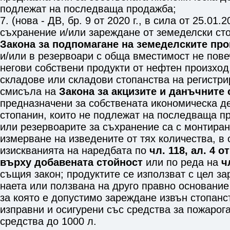
подлежат на последваща продажба;
7. (нова - ДВ, бр. 9 от 2020 г., в сила от 25.01.
съхранение и/или зареждане от земеделски сто
Закона за подпомагане на земеделските пр
и/или в резервоари с обща вместимост не повеч
негови собствени продукти от нефтен произход
складове или складови стопанства на регистри
смисъла на
Закона за акцизите и данъчните
предназначени за собствената икономическа д
стопанин, които не подлежат на последваща пр
или резервоарите за съхранение са с монтиран
измерване на изведените от тях количества, в 
изискванията на наредбата по
чл. 118, ал. 4 
върху добавената стойност
или по реда на
ч
същия закон; продуктите се използват с цел за
наета или ползвана на друго правно основание
за която е допустимо зареждане извън стопанс
изправни и осигурени със средства за пожарог
средства до 1000 л.