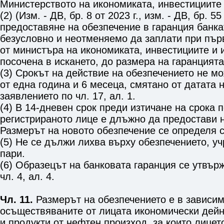
Министерството на икономиката, инвестициите 
(2) (Изм. - ДВ, бр. 8 от 2023 г., изм. - ДВ, бр. 55
предоставяне на обезпечение в гаранция банк
безусловно и неотменяемо да заплати при пър
от министъра на икономиката, инвестициите и 
посочена в искането, до размера на гаранцията
(3) Срокът на действие на обезпечението не м
от една година и 6 месеца, смятано от датата 
заявлението по
чл. 17, ал. 1
.
(4) В 14-дневен срок преди изтичане на срока п
регистрираното лице е длъжно да предостави 
Размерът на новото обезпечение се определя 
(5) Не се дължи лихва върху обезпечението, уч
пари.
(6) Образецът на банковата гаранция се утвър
чл. 4, ал. 4
.
Чл. 11.
Размерът на обезпечението е в зависим
осъществяваните от лицата икономически дейн
и продукти от нефтен произход, за които лицет