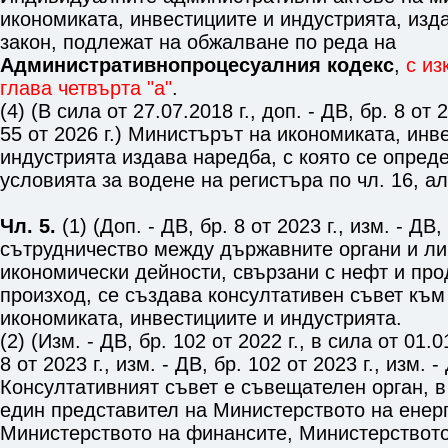
икономиката, инвестициите и индустрията, изд
закон, подлежат на обжалване по реда на
Административнопроцесуалния кодекс
,
с из
глава четвърта "а"
.
(4) (В сила от 27.07.2018 г., доп. - ДВ, бр. 8 от 2
55 от 2026 г.) Министърът на икономиката, инв
индустрията издава наредба, с която се опред
условията за водене на регистъра по
чл. 16, ал
Чл. 5.
(1) (Доп. - ДВ, бр. 8 от 2023 г., изм. - ДВ,
сътрудничество между държавните органи и л
икономически дейности, свързани с нефт и про
произход, се създава консултативен съвет към
икономиката, инвестициите и индустрията.
(2) (Изм. - ДВ, бр. 102 от 2022 г., в сила от 01.0
8 от 2023 г., изм. - ДВ, бр. 102 от 2023 г., изм. -
Консултативният съвет е съвещателен орган, в
един представител на Министерството на енерг
Министерството на финансите, Министерството