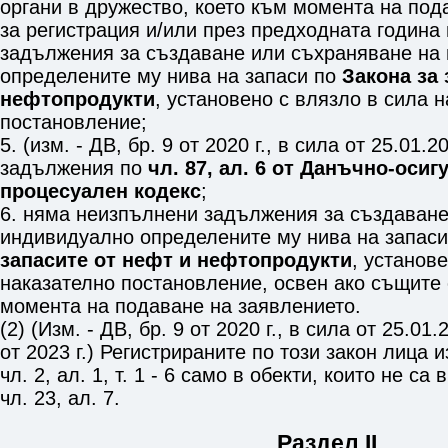
органи в дружество, което към момента на под
за регистрация и/или през предходната година
задължения за създаване или съхраняване на
определените му нива на запаси по
Закона за 
нефтопродукти
, установено с влязло в сила 
постановление;
5. (изм. - ДВ, бр. 9 от 2020 г., в сила от 25.01.2
задължения по
чл. 87, ал. 6 от Данъчно-оси
процесуален кодекс
;
6. няма неизпълнени задължения за създаване
индивидуално определените му нива на запас
запасите от нефт и нефтопродукти
, установ
наказателно постановление, освен ако същите
момента на подаване на заявлението.
(2) (Изм. - ДВ, бр. 9 от 2020 г., в сила от 25.01.2
от 2023 г.) Регистрираните по този закон лица
чл. 2, ал. 1, т. 1 - 6
само в обекти, които не са 
чл. 23, ал. 7
.
Раздел II.