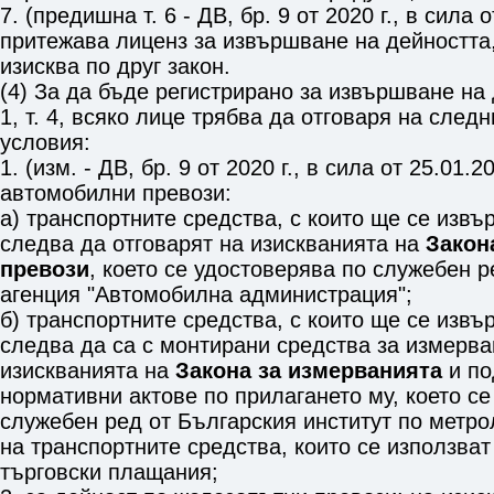
7. (предишна т. 6 - ДВ, бр. 9 от 2020 г., в сила о
притежава лиценз за извършване на дейността,
изисква по друг закон.
(4) За да бъде регистрирано за извършване на
1, т. 4
, всяко лице трябва да отговаря на след
условия:
1. (изм. - ДВ, бр. 9 от 2020 г., в сила от 25.01.2
автомобилни превози:
а) транспортните средства, с които ще се извъ
следва да отговарят на изискванията на
Закон
превози
, което се удостоверява по служебен 
агенция "Автомобилна администрация";
б) транспортните средства, с които ще се извъ
следва да са с монтирани средства за измерва
изискванията на
Закона за измерванията
и по
нормативни актове по прилагането му, което се
служебен ред от Българския институт по метро
на транспортните средства, които се използват
търговски плащания;