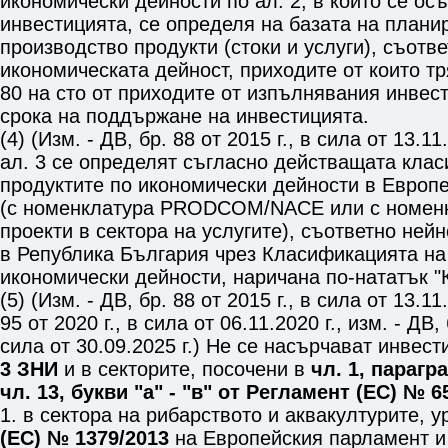
икономически дейности по ал. 2, в които се о
инвестицията, се определя на базата на плани
производство продукти (стоки и услуги), съотв
икономическата дейност, приходите от които т
80 на сто от приходите от изпълнявания инвес
срока на поддържане на инвестицията.
(4) (Изм. - ДВ, бр. 88 от 2015 г., в сила от 13.1
ал. 3 се определят съгласно действащата кла
продуктите по икономически дейности в Европ
(с номенклатура PRODCOM/NACE или с номенк
проекти в сектора на услугите), съответно ней
в Република България чрез Класификацията на
икономически дейности, наричана по-нататък "
(5) (Изм. - ДВ, бр. 88 от 2015 г., в сила от 13.11.
95 от 2020 г., в сила от 06.11.2020 г., изм. - ДВ, 
сила от 30.09.2025 г.) Не се насърчават инвес
3 ЗНИ
и в секторите, посочени в
чл. 1, парагра
чл. 13, букви "а" - "в" от Регламент (ЕС) № 6
1. в сектора на рибарството и аквакултурите, 
(ЕС) № 1379/2013
на Европейския парламент и 