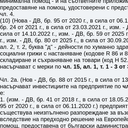
минимална помощ - и на съответните приложим
предоставяне на помощ, удостоверени с предс
чл. 4
.
(10) (Нова - ДВ, бр. 95 от 2020 г., в сила от 06.1
бр. 24 от 2021 г., в сила от 23.03.2021 г., изм. - 
сила от 14.10.2022 г., изм. - ДВ, бр. 59 от 2025 
г., изм. - ДВ, бр. 80 от 2025 г., в сила от 30.09.
ал. 2, т. 2, буква "д" - дейности по хуманно зд
социални грижи с настаняване (кодове R 86 и 87)
складиране и съхраняване на товари (код H 52.
насърчават с мерки по
чл. 15, ал. 1, т. 1 - 3 о
Чл. 2а. (Нов - ДВ, бр. 88 от 2015 г., в сила от 13
насърчават инвестициите на предприятие по
чл
е:
1. (изм. - ДВ, бр. 41 от 2018 г., в сила от 18.05.2
95 от 2020 г., в сила от 06.11.2020 г.) предприя
съществува неизпълнено разпореждане за въз
вследствие на предходно решение на Европейс
помощ, предоставена от български администра