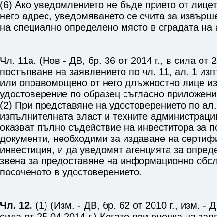
(6) Ако уведомлението не бъде прието от лицет
него адрес, уведомяването се счита за извърш
на специално определено място в сградата на 
Чл. 11а. (Нов - ДВ, бр. 36 от 2014 г., в сила от 
постъпване на заявлението по
чл. 11, ал. 1
изп
или оправомощено от него длъжностно лице из
удостоверение по образец съгласно
приложени
(2) При представяне на удостоверението по ал.
изпълнителната власт и техните администраци
оказват пълно съдействие на инвеститора за п
документи, необходими за издаване на сертифи
инвестиция, и да уведомят агенцията за опред
звена за предоставяне на информационно обс
посоченото в удостоверението.
Чл. 12.
(1) (Изм. - ДВ, бр. 62 от 2010 г., изм. - Д
сила от 25.04.2014 г.) Когато при оценка на за