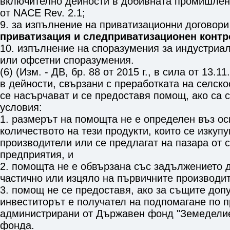
включително дейности в добивната промишлен
от NACE Rev. 2.1;
9. за изпълнение на приватизационни договор
приватизация и следприватизационен контр
10. изпълнение на споразумения за индустриа
или офсетни споразумения.
(6) (Изм. - ДВ, бр. 88 от 2015 г., в сила от 13.1
в дейности, свързани с преработката на селско
се насърчават и се предоставя помощ, ако са 
условия:
1. размерът на помощта не е определен въз ос
количеството на тези продукти, които се изкуп
производители или се предлагат на пазара от 
предприятия, и
2. помощта не е обвързана със задължението 
частично или изцяло на първичните производит
3. помощ не се предоставя, ако за същите доп
инвеститорът е получател на подпомагане по п
администрирани от Държавен фонд "Земеделие
фонда.