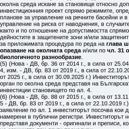
околна среда искане за становище относно доп
инвестиционния проект спрямо режимите, опре
планове за управление на речните басейни и в
управление на риска от наводнения, в случаите
както и по отношение на допустимостта спрям
дейностите в защитените зони и/или защитените
за приложимата процедура по реда на
глава ш
опазване на околната среда
и/или по
чл. 31 
биологичното разнообразие
.
(5) (Нова - ДВ, бр. 36 от 2014 г., в сила от 25.0
4, изм. - ДВ, бр. 83 от 2019 г., в сила от 22.10.20
от 2025 г., в сила от 30.09.2025 г.) Инвеститор
орган по околна среда представя на Българска
инвестиции становището по ал. 4.
(6) (Нова - ДВ, бр. 88 от 2015 г., в сила от 13.1
5 - ДВ, бр. 83 от 2019 г., в сила от 22.10.2019 г
заявление по ал. 1 инвеститорът посочва кои 
намерени в публични регистри. Инвеститорът 
представя документи - оригинали и преписи, к