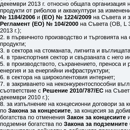
декември 2013 г. относно общата организация 
продукти от риболов и аквакултури за измене
№ 1184/2006
и
(ЕО) № 1224/2009
на Съвета и 
Регламент (ЕО) № 104/2000
на Съвета (ОВ, L 
2013 г.);
2. в първичното производство и търговията на
продукти;
3. в сектора на стоманата, лигнита и въглищата
4. в транспортния сектор и свързаната с него 
5. в производството, съхранението, преноса и
енергия и за енергийни инфраструктури;
6. в сектора на широколентовия интернет;
7. в закриването на неконкурентоспособни въг
съответствие с
Решение 2010/787/ЕС
на Съвета
декември 2010 г.);
8. за изпълнение на концесионни договори за 
по
Закона за концесиите
, за концесия за доб
богатства по отменения
Закон за концесиите
и
подземни богатства по
Закона за подземните 