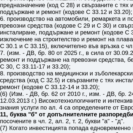
предназначение (код C 28) и свързаните с тях 
поддържане и ремонт (кодове C 33.12 и 33.20);
6. производство на автомобили, ремаркета и п
превозни средства (кодове C 29 и С 30) и свър
инсталиране, поддържане и ремонт (кодове C 33
изключение на строителство и ремонт на плав
C 30.1 и С 33.15), включително във връзка с
чл
7. (изм. - ДВ, бр. 80 от 2025 г., в сила от 30.09
ремонт и поддържане на превозни средства, б
C 30, C 33.11-17 и 33.20);
8. производство на медицински и зъболекарски
средства (код C 32.5) и свързаните с тях инст
ремонт (кодове C 33.12-14 и 33.20);
(6) (Изм. - ДВ, бр. 62 от 2010 г., изм. - ДВ, бр. 2
12.03.2013 г.) Високотехнологичните и интензи
знания услуги по ал. 4 са определените от Ев
11, буква "б" от допълнителните разпоредб
посочените в
чл. 2, ал. 2, т. 2, букви "а" - "д"
.
(7) Когато инвестицията попада едновременно в