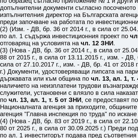
по образец съгласно
приложение № 1
и други 
допълнителни документи съгласно посоченото 
изпълнителния директор на Българската агенц
преди започване на работата по инвестиционни
(2) (Изм. - ДВ, бр. 36 от 2014 г., в сила от 25.0
по ал. 1 съдържа инвестиционния проект по
чл
отговарящ на условията на
чл. 12 ЗНИ
.
(3) (Нова - ДВ, бр. 36 от 2014 г., в сила от 25.04
88 от 2015 г., в сила от 13.11.2015 г., изм. - ДВ, 
сила от 27.10.2017 г., изм. - ДВ, бр. 41 от 2018 
г.) Документи, удостоверяващи липсата на па
държавата или към община по
чл. 13, ал. 1, т
наличието на неизплатени трудови възнагражд
служители, установени с влязло в сила наказа
по
чл. 13, ал. 1, т. 5 от ЗНИ
, се предоставят п
Националната агенция за приходите, общините
агенция "Главна инспекция по труда" по искане
(4) (Нова - ДВ, бр. 83 от 2019 г., в сила от 22.10
80 от 2025 г., в сила от 30.09.2025 г.) Преди п
по ал. 1 инвеститорът подава пред съответния