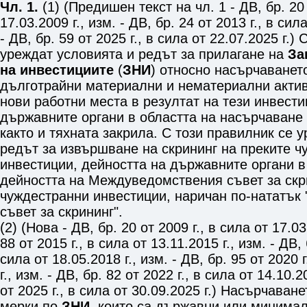
Чл. 1.
(1) (Предишен текст на чл. 1 - ДВ, бр. 20 
17.03.2009 г., изм. - ДВ, бр. 24 от 2013 г., в сила
- ДВ, бр. 59 от 2025 г., в сила от 22.07.2025 г.)
уреждат условията и редът за прилагане на
За
на инвестициите
(
ЗНИ
) относно насърчаванет
дълготрайни материални и нематериални актив
нови работни места в резултат на тези инвести
държавните органи в областта на насърчаване 
както и тяхната закрила. С този правилник се 
редът за извършване на скрининг на преките ч
инвестиции, дейността на държавните органи в
дейността на Междуведомствения съвет за скр
чуждестранни инвестиции, наричан по-нататъ
съвет за скрининг".
(2) (Нова - ДВ, бр. 20 от 2009 г., в сила от 17.03
88 от 2015 г., в сила от 13.11.2015 г., изм. - ДВ, 
сила от 18.05.2018 г., изм. - ДВ, бр. 95 от 2020 
г., изм. - ДВ, бр. 82 от 2022 г., в сила от 14.10.2
от 2025 г., в сила от 30.09.2025 г.) Насърчаван
мерки по
ЗНИ
, които са държавни или минима