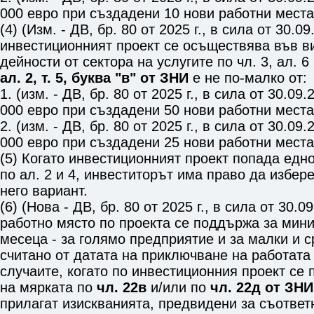
000 евро при създадени 10 нови работни места
(4) (Изм. - ДВ, бр. 80 от 2025 г., в сила от 30.09
инвестиционният проект се осъществява във в
дейности от сектора на услугите по
чл. 3, ал. 6
ал. 2, т. 5, буква "в" от ЗНИ
е не по-малко от:
1. (изм. - ДВ, бр. 80 от 2025 г., в сила от 30.09.2
000 евро при създадени 50 нови работни места
2. (изм. - ДВ, бр. 80 от 2025 г., в сила от 30.09.2
000 евро при създадени 25 нови работни места
(5) Когато инвестиционният проект попада едн
по ал. 2 и 4, инвеститорът има право да избер
него вариант.
(6) (Нова - ДВ, бр. 80 от 2025 г., в сила от 30.09
работно място по проекта се поддържа за мин
месеца - за голямо предприятие и за малки и 
считано от датата на приключване на работата 
случаите, когато по инвестиционния проект се
на мярката по
чл. 22в
и/или по
чл. 22д от ЗНИ
прилагат изискванията, предвидени за съответ