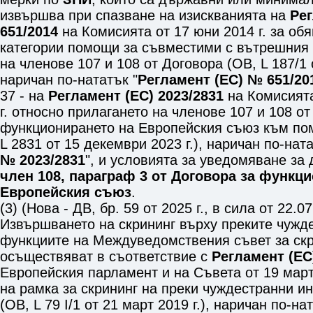
извършва при спазване на изискванията на
Ре
651/2014
на Комисията от 17 юни 2014 г. за об
категории помощи за съвместими с вътрешния
на членове 107 и 108 от Договора (OB, L 187/1 о
наричан по-нататък "
Регламент (ЕС) № 651/20
37
- на
Регламент (ЕС) 2023/2831
на Комисията
г. относно прилагането на членове 107 и 108 от
функционирането на Европейския съюз към пом
L 2831 от 15 декември 2023 г.), наричан по-ната
№ 2023/2831
", и условията за уведомяване з
член 108, параграф 3 от Договора за функц
Европейския съюз
.
(3) (Нова - ДВ, бр. 59 от 2025 г., в сила от 22.07
Извършването на скрининг върху преките чужд
функциите на Междуведомствения съвет за скр
осъществяват в съответствие с
Регламент (ЕС
Европейския парламент и на Съвета от 19 март
на рамка за скрининг на преки чуждестранни и
(OB, L 79 І/1 от 21 март 2019 г.), наричан по-на