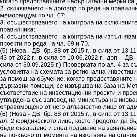
когато предоставяните насърчителни мерки са
2. сключването на договор по реда на правилн
меморандум по
чл. 67
;
3. осъществяването на контрола на сключените
правилника;
4. осъществяването на контрола на изпълнява
проекти по реда на
чл. 69
и
70
.
(5) (Нова - ДВ, бр. 88 от 2015 г., в сила от 13.11
43 от 2022 г., в сила от 10.06.2022 г., доп. - ДВ, 
сила от 30.09.2025 г.) Проверката по ал. 4 за с
условията на схемата за регионална инвестиц
за помощ за обучение, когато предоставяните 
държавни помощи, се извършва на база на Мет
съответствие на инвестиционни проекти и прое
утвърдена със заповед на министъра на инова
оправомощено от него длъжностно лице от адм
(6) (Нова - ДВ, бр. 88 от 2015 г., в сила от 13.1
ал. 2 юридическото лице, което предстои да б
бъде създадено и след подаване на заявление
не по-късно от момента на изготвяне на стано