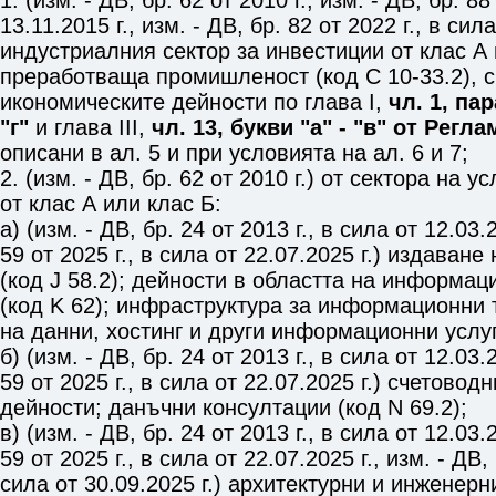
1. (изм. - ДВ, бр. 62 от 2010 г., изм. - ДВ, бр. 88
13.11.2015 г., изм. - ДВ, бр. 82 от 2022 г., в сила
индустриалния сектор за инвестиции от клас А 
преработваща промишленост (код C 10-33.2), 
икономическите дейности по глава І,
чл. 1, пар
"г"
и глава ІІІ,
чл. 13, букви "а" - "в" от Регл
описани в ал. 5 и при условията на ал. 6 и 7;
2. (изм. - ДВ, бр. 62 от 2010 г.) от сектора на 
от клас А или клас Б:
а) (изм. - ДВ, бр. 24 от 2013 г., в сила от 12.03.2
59 от 2025 г., в сила от 22.07.2025 г.) издаван
(код J 58.2); дейности в областта на информац
(код K 62); инфраструктура за информационни 
на данни, хостинг и други информационни услуг
б) (изм. - ДВ, бр. 24 от 2013 г., в сила от 12.03.2
59 от 2025 г., в сила от 22.07.2025 г.) счетовод
дейности; данъчни консултации (код N 69.2);
в) (изм. - ДВ, бр. 24 от 2013 г., в сила от 12.03.2
59 от 2025 г., в сила от 22.07.2025 г., изм. - ДВ, 
сила от 30.09.2025 г.) архитектурни и инженерн