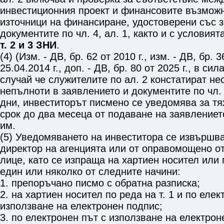
инвестиционния проект и финансовите възможн
източници на финансиране, удостоверени със 
документите по
чл. 4, ал. 1,
както и с условият
т. 2 и 3 ЗНИ
.
(4) (Изм. - ДВ, бр. 62 от 2010 г., изм. - ДВ, бр. 3
25.04.2014 г., доп. - ДВ, бр. 80 от 2025 г., в сил
случай че служителите по ал. 2 констатират не
непълноти в заявлението и документите по
чл.
дни, инвеститорът писмено се уведомява за тя
срок до два месеца от подаване на заявлениет
им.
(5) Уведомяването на инвеститора се извършв
директор на агенцията или от оправомощено о
лице, като се изпраща на хартиен носител или 
един или няколко от следните начини:
1. препоръчано писмо с обратна разписка;
2. на хартиен носител по реда на т. 1 и по еле
използване на електронен подпис;
3. по електронен път с използване на електрон