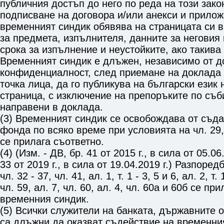
публичния достъп до него по реда на този зако
подписване на договора и/или анекси и прилож
временният синдик обявява на страницата си 
за предмета, изпълнителя, данните за неговия
срока за изпълнение и неустойките, ако такива
Временният синдик е длъжен, независимо от д
конфиденциалност, след приемане на доклада 
точка лица, да го публикува на български език 
страница, с изключение на препоръките по съб
направени в доклада.
(3) Временният синдик се освобождава от съд
фонда по всяко време при условията на
чл. 29,
се прилага съответно.
(4) (Изм. - ДВ, бр. 41 от 2015 г., в сила от 05.06.
33 от 2019 г., в сила от 19.04.2019 г.) Разпоре
чл. 32
-
37
,
чл. 41, ал. 1, т. 1 - 3, 5 и 6, ал. 2, т. 
чл. 59, ал. 7
,
чл. 60, ал. 4
,
чл. 60а
и
60б
се прил
временния синдик.
(5) Всички служители на банката, държавните о
са длъжни да оказват съдействие на временни