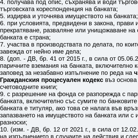
4. получава под опис, съхранява и води търгов
търговската кореспонденция на банката;
5. издирва и уточнява имуществото на банката;
6. при условията, предвидени в закона, прави 
прекратяване, разваляне или унищожаване на с
банката е страна;
7. участва в производствата по делата, по коит
завежда от нейно име дела;
8. (доп. - ДВ, бр. 41 от 2015 г., в сила от 05.06.
паричните вземания на банката, включително к
заповед за незабавно изпълнение по реда на
ч
Гражданския процесуален кодекс
въз основа 
счетоводните книги;
9. с разрешение на фонда се разпорежда с пар
банката, включително със сумите по банковите 
банката е титуляр, ако това се налага във връ
запазването на имуществото на банката или с 
разноски;
10. (изм. - ДВ, бр. 12 от 2021 г., в сила от 12.0
на изпълнението в случаите на действия и сде