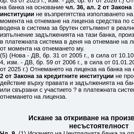
бр. 63 от 2025 г., изм. - ДВ, бр. 67 от 2026 г.)
на банка на основание
чл. 36, ал. 2 от Закона
институции
не възпрепятства използването на
момента на отнемане на лиценза средства по с
водена в система за брутен сетълмент в реалн
изпълнение задълженията на тази банка, произ
в платежната система в деня на отнемане на л
от момента на отнемането му.
(5) (Нова - ДВ, бр. 31 от 2005 г., в сила от 10.1
4, изм. - ДВ, бр. 59 от 2006 г., в сила от 01.01.20
от 2025 г.) Отнемането на лиценза на банка н
2 от Закона за кредитните институции
не про
действие върху правата и задълженията на ба
или свързани с участието ? в платежната сист
отнемането на лиценза.
Искане за откриване на произ
несъстоятелност
Чл. 9.
(1) Искането на Централната банка за от