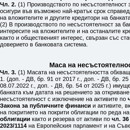
Чл. 2.
(1) Производството по несъстоятелност з
осигури във възможно най-кратък срок справе
на вложителите и другите кредитори на банката
(2) В производството по несъстоятелност за б
интересите на вложителите и на останалите кр
както и общественият интерес, свързан със ст
доверието в банковата система.
Маса на несъстоятелно
Чл. 3.
(1) Масата на несъстоятелността обхващ
1. (доп. - ДВ, бр. 91 от 2017 г., доп. - ДВ, бр. 25
08.07.2022 г., доп. - ДВ, бр. 54 от 2025 г.) иму
банката към датата на решението за откриване
несъстоятелност с изключение на активите по
Закона за публичните финанси
и активите, в
на покритието на покрити облигации по реда н
облигации
както и резерва от активи по
чл. 36
2023/1114
на Европейския парламент и на Съвет