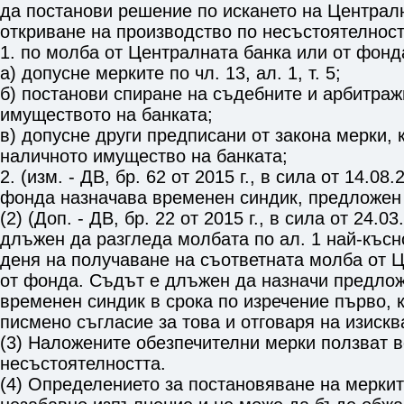
да постанови решение по искането на Централн
откриване на производство по несъстоятелност
1. по молба от Централната банка или от фонд
а) допусне мерките по
чл. 13, ал. 1, т. 5
;
б) постанови спиране на съдебните и арбитра
имуществото на банката;
в) допусне други предписани от закона мерки, 
наличното имущество на банката;
2. (изм. - ДВ, бр. 62 от 2015 г., в сила от 14.08.
фонда назначава временен синдик, предложен
(2) (Доп. - ДВ, бр. 22 от 2015 г., в сила от 24.03
длъжен да разгледа молбата по ал. 1 най-късн
деня на получаване на съответната молба от 
от фонда. Съдът е длъжен да назначи предло
временен синдик в срока по изречение първо, к
писмено съгласие за това и отговаря на изиск
(3) Наложените обезпечителни мерки ползват в
несъстоятелността.
(4) Определението за постановяване на мерки