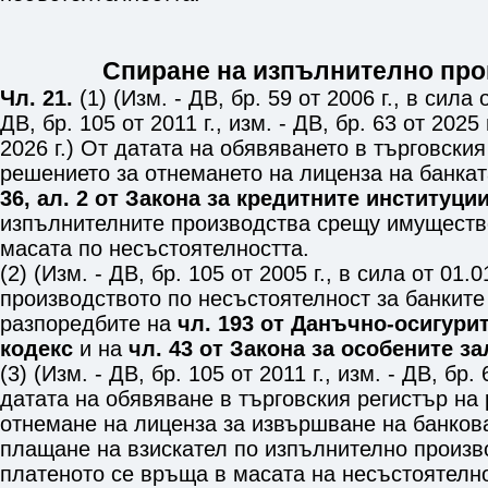
Спиране на изпълнително про
Чл. 21.
(1) (Изм. - ДВ, бр. 59 от 2006 г., в сила о
ДВ, бр. 105 от 2011 г., изм. - ДВ, бр. 63 от 2025 г
2026 г.) От датата на обявяването в търговския
решението за отнемането на лиценза на банка
36, ал. 2 от Закона за кредитните институци
изпълнителните производства срещу имуществ
масата по несъстоятелността.
(2) (Изм. - ДВ, бр. 105 от 2005 г., в сила от 01.0
производството по несъстоятелност за банките
разпоредбите на
чл. 193 от Данъчно-осигури
кодекс
и на
чл. 43 от Закона за особените з
(3) (Изм. - ДВ, бр. 105 от 2011 г., изм. - ДВ, бр.
датата на обявяване в търговския регистър на
отнемане на лиценза за извършване на банков
плащане на взискател по изпълнително произв
платеното се връща в масата на несъстоятелно