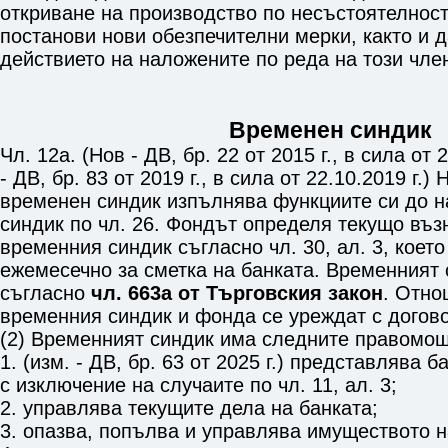
откриване на производство по несъстоятелнос
постанови нови обезпечителни мерки, както и 
действието на наложените по реда на този чле
Временен синдик
Чл. 12а. (Нов - ДВ, бр. 22 от 2015 г., в сила от 2
- ДВ, бр. 83 от 2019 г., в сила от 22.10.2019 г.
временен синдик изпълнява функциите си до н
синдик по
чл. 26
. Фондът определя текущо въз
временния синдик съгласно
чл. 30, ал. 3
, коет
ежемесечно за сметка на банката. Временният 
съгласно
чл. 663а от Търговския закон
. Отно
временния синдик и фонда се уреждат с догово
(2) Временният синдик има следните правомощ
1. (изм. - ДВ, бр. 63 от 2025 г.) представлява б
с изключение на случаите по
чл. 11, ал. 3
;
2. управлява текущите дела на банката;
3. опазва, попълва и управлява имуществото н