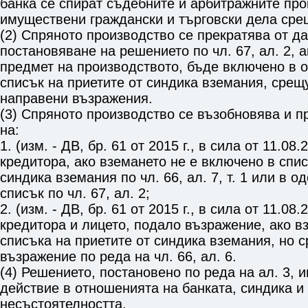
банка се спират съдебните и арбитражните про
имуществени граждански и търговски дела сре
(2) Спряното производство се прекратява от да
постановяване на решението по
чл. 67, ал. 2
, 
предмет на производството, бъде включено в 
списък на приетите от синдика вземания, срещу
направени възражения.
(3) Спряното производство се възобновява и п
на:
1. (изм. - ДВ, бр. 61 от 2015 г., в сила от 11.08.
кредитора, ако вземането не е включено в спис
синдика вземания по
чл. 66, ал. 7, т. 1
или в од
списък по
чл. 67, ал. 2
;
2. (изм. - ДВ, бр. 61 от 2015 г., в сила от 11.08.
кредитора и лицето, подало възражение, ако в
списъка на приетите от синдика вземания, но 
възражение по реда на
чл. 66, ал. 6
.
(4) Решението, постановено по реда на ал. 3, 
действие в отношенията на банката, синдика и
несъстоятелността.