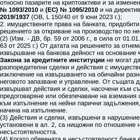
относно пазарите на криптоактиви и за измене
№ 1093/2010
и
(ЕС) № 1095/2010
и на директи
2019/1937
(ОВ, L 150/40 от 9 юни 2023 г.);
2. имуществените права на банката, придобити
решението за откриване на производство по не
(2) (Изм. - ДВ, бр. 59 от 2006 г., в сила от 01.01.
63 от 2025 г.) От датата на решението за отне
извършване на банкова дейност на основание
Закона за кредитните институции
не могат д
разпоредителни сделки и действия с имущество
изключение на извършването на обичайни разн
неговото запазване и управление. От същата д
извършват действия и сделки, насочени към с
предоговаряне или обезпечаване на вземания с
към изпълнение на нейни парични задължения,
начина на изпълнение.
(3) Действия и сделки, извършени в нарушение
установени в ал. 2, са нищожни по отношение 
несъстоятелността.
(4) Когато обявената в несъстоятелност банка 