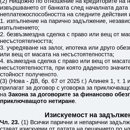
(2) Нищожно по отношение на кредиторите на 
извършването от банката след началната дата
неплатежоспособността на следните действия 
1. изпълнение на парично задължение, незави
изпълнението;
2. безвъзмездна сделка с право или вещ от ма
несъстоятелността;
3. учредяване на залог, ипотека или друго обе
или вещ от масата на несъстоятелността;
4. възмездна сделка с право или вещ от масат
несъстоятелността, при която даденото значит
стойност полученото.
(3) (Нова - ДВ, бр. 67 от 2025 г.) Алинея 1, т. 1 и
прилагат за договор с уговорка за приключващ
на
Закона за договорите за финансово обезп
приключващото нетиране
.
Изискуемост на задълже
Чл. 23.
(1) Всички парични и непарични задълж
стават изискуеми от датата на решението по
чл