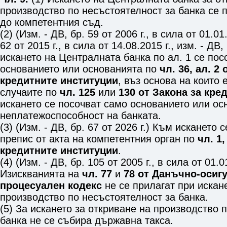
производство по несъстоятелност за банка се 
до компетентния съд.
(2) (Изм. - ДВ, бр. 59 от 2006 г., в сила от 01.01.
62 от 2015 г., в сила от 14.08.2015 г., изм. - ДВ, 
искането на Централната банка по ал. 1 се пос
основанието или основанията по
чл. 36, ал. 2
кредитните институции
, въз основа на които 
случаите по
чл. 125
или
130 от Закона за кре
искането се посочват само основанието или ос
неплатежоспособност на банката.
(3) (Изм. - ДВ, бр. 67 от 2026 г.) Към искането 
препис от акта на компетентния орган по
чл. 1,
кредитните институции
.
(4) (Изм. - ДВ, бр. 105 от 2005 г., в сила от 01.0
Изискванията на
чл. 77
и
78 от Данъчно-осиг
процесуален кодекс
не се прилагат при искан
производство по несъстоятелност за банка.
(5) За искането за откриване на производство 
банка не се събира държавна такса.