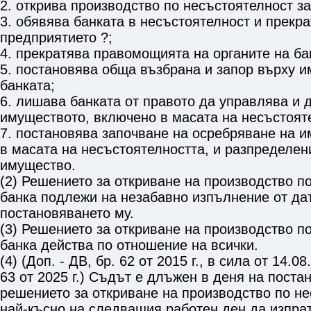
2. открива производство по несъстоятелност за
3. обявява банката в несъстоятелност и прекр
предприятието ?;
4. прекратява правомощията на органите на ба
5. постановява обща възбрана и запор върху 
банката;
6. лишава банката от правото да управлява и 
имуществото, включено в масата на несъстоят
7. постановява започване на осребряване на 
в масата на несъстоятелността, и разпределен
имущество.
(2) Решението за откриване на производство п
банка подлежи на незабавно изпълнение от да
постановяването му.
(3) Решението за откриване на производство п
банка действа по отношение на всички.
(4) (Доп. - ДВ, бр. 62 от 2015 г., в сила от 14.08.
63 от 2025 г.) Съдът е длъжен в деня на поста
решението за откриване на производство по н
най-късно на следващия работен ден да изпрат