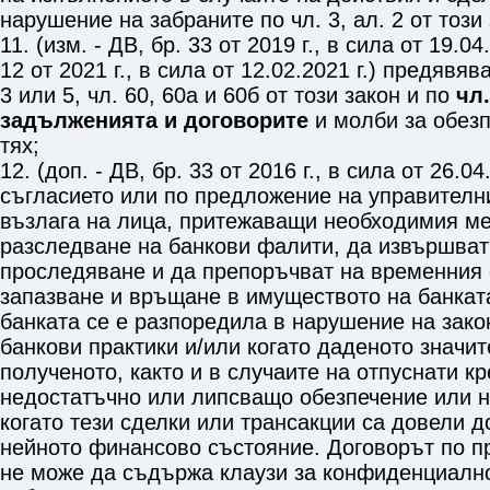
нарушение на забраните по
чл. 3, ал. 2
от този 
11. (изм. - ДВ, бр. 33 от 2019 г., в сила от 19.04.
12 от 2021 г., в сила от 12.02.2021 г.) предявя
3 или 5
,
чл. 60
,
60а
и
60б
от този закон и по
чл.
задълженията и договорите
и молби за обезп
тях;
12. (доп. - ДВ, бр. 33 от 2016 г., в сила от 26.04
съгласието или по предложение на управителн
възлага на лица, притежаващи необходимия м
разследване на банкови фалити, да извършват
проследяване и да препоръчват на временния 
запазване и връщане в имуществото на банката
банката се е разпоредила в нарушение на зако
банкови практики и/или когато даденото значи
полученото, както и в случаите на отпуснати к
недостатъчно или липсващо обезпечение или н
когато тези сделки или трансакции са довели 
нейното финансово състояние. Договорът по п
не може да съдържа клаузи за конфиденциалн