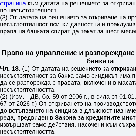
страница
към датата на решението за откриван
по несъстоятелност.
(3) От датата на решението за откриване на пр
несъстоятелност всички давностни и преклузив
права на банката спират да текат за шест месе
Право на управление и разпореждане
банката
Чл. 18.
(1) От датата на решението за открива
несъстоятелност за банка само синдикът има п
да се разпорежда с правата, включени в масат
несъстоятелността.
(2) (Изм. - ДВ, бр. 59 от 2006 г., в сила от 01.01.
67 от 2026 г.) От откриването на производство
до встъпването на синдика в длъжност назначе
реда, предвиден в
Закона за кредитните инс
извършват само действия, насочени към съхра
несъстоятелността.