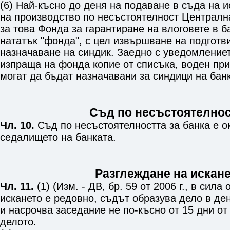
(6) Най-късно до деня на подаване в съда на и
на производство по несъстоятелност Централн
за това Фонда за гарантиране на влоговете в б
нататък "фонда", с цел извършване на подготв
назначаване на синдик. Заедно с уведомление
изпраща на фонда копие от списъка, воден при 
могат да бъдат назначавани за синдици на бан
Съд по несъстоятелнос
Чл. 10.
Съд по несъстоятелността за банка е о
седалището на банката.
Разглеждане на искан
Чл. 11.
(1) (Изм. - ДВ, бр. 59 от 2006 г., в сила 
искането е редовно, съдът образува дело в де
и насрочва заседание не по-късно от 15 дни от
делото.