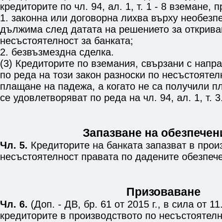
кредиторите по
чл. 94, ал. 1, т. 1 - 8
вземане, п
1. законна или договорна лихва върху необезп
дължима след датата на решението за открива
несъстоятелност за банката;
2. безвъзмездна сделка.
(3) Кредиторите по вземания, свързани с напр
по реда на този закон разноски по несъстоятел
плащане на падежа, а когато не са получили п
се удовлетворяват по реда на
чл. 94, ал. 1, т. 3
Запазване на обезпечен
Чл. 5.
Кредиторите на банката запазват в прои
несъстоятелност правата по дадените обезпеч
Призоваване
Чл. 6.
(Доп. - ДВ, бр. 61 от 2015 г., в сила от 11
кредиторите в производството по несъстоятелн