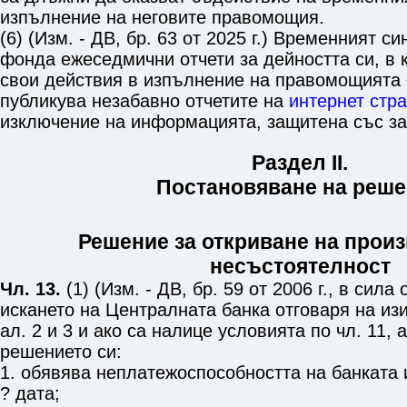
изпълнение на неговите правомощия.
(6) (Изм. - ДВ, бр. 63 от 2025 г.) Временният с
фонда ежеседмични отчети за дейността си, в 
свои действия в изпълнение на правомощията с
публикува незабавно отчетите на
интернет стр
изключение на информацията, защитена със за
Раздел II.
Постановяване на реш
Решение за откриване на прои
несъстоятелност
Чл. 13.
(1) (Изм. - ДВ, бр. 59 от 2006 г., в сила 
искането на Централната банка отговаря на из
ал. 2 и 3
и ако са налице условията по
чл. 11, 
решението си:
1. обявява неплатежоспособността на банката
? дата;