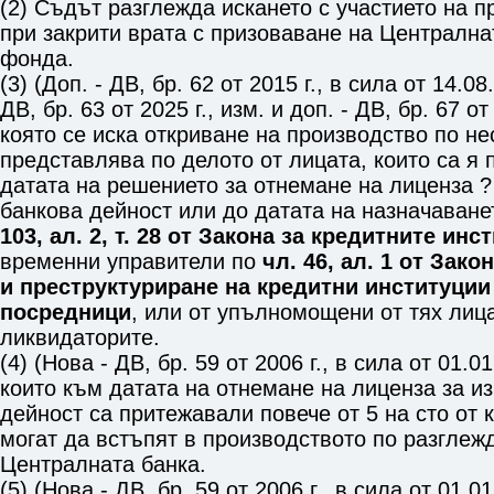
(2) Съдът разглежда искането с участието на п
при закрити врата с призоваване на Централнат
фонда.
(3) (Доп. - ДВ, бр. 62 от 2015 г., в сила от 14.08.
ДВ, бр. 63 от 2025 г., изм. и доп. - ДВ, бр. 67 от
която се иска откриване на производство по не
представлява по делото от лицата, които са я
датата на решението за отнемане на лиценза ?
банкова дейност или до датата на назначаване
103, ал. 2, т. 28 от Закона за кредитните инс
временни управители по
чл. 46, ал. 1 от Зак
и преструктуриране на кредитни институции
посредници
, или от упълномощени от тях лица
ликвидаторите.
(4) (Нова - ДВ, бр. 59 от 2006 г., в сила от 01.0
които към датата на отнемане на лиценза за и
дейност са притежавали повече от 5 на сто от 
могат да встъпят в производството по разглеж
Централната банка.
(5) (Нова - ДВ, бр. 59 от 2006 г., в сила от 01.01