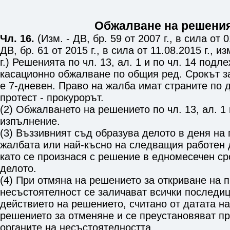
Обжалване на решени
Чл. 16.
(Изм. - ДВ, бр. 59 от 2007 г., в сила от 01
ДВ, бр. 61 от 2015 г., в сила от 11.08.2015 г., из
г.) Решенията по
чл. 13, ал. 1
и по
чл. 14
подлеж
касационно обжалване по общия ред. Срокът з
е 7-дневен. Право на жалба имат страните по д
протест - прокурорът.
(2) Обжалването на решението по
чл. 13, ал. 1
изпълнение.
(3) Въззивният съд образува делото в деня на
жалбата или най-късно на следващия работен д
като се произнася с решение в едномесечен ср
делото.
(4) При отмяна на решението за откриване на 
несъстоятелност се заличават всички последиц
действието на решението, считано от датата на
решението за отменяне и се преустановяват п
органите на несъстоятелността.