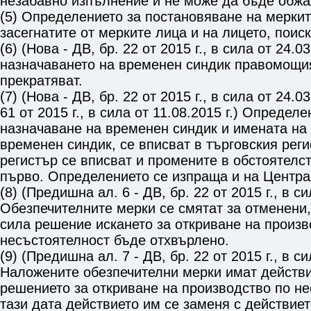
незабавно изпълнение и не може да бъде обжа
(5) Определението за постановяване на мерки
засегнатите от мерките лица и на лицето, поис
(6) (Нова - ДВ, бр. 22 от 2015 г., в сила от 24.03
назначаването на временен синдик правомощия
прекратяват.
(7) (Нова - ДВ, бр. 22 от 2015 г., в сила от 24.03
61 от 2015 г., в сила от 11.08.2015 г.) Определ
назначаване на временен синдик и имената на 
временен синдик, се вписват в търговския реги
регистър се вписват и промените в обстоятелс
първо. Определението се изпраща и на Центра
(8) (Предишна ал. 6 - ДВ, бр. 22 от 2015 г., в си
Обезпечителните мерки се смятат за отменени, 
сила решение искането за откриване на произв
несъстоятелност бъде отхвърлено.
(9) (Предишна ал. 7 - ДВ, бр. 22 от 2015 г., в си
Наложените обезпечителни мерки имат действи
решението за откриване на производство по не
тази дата действието им се заменя с действие