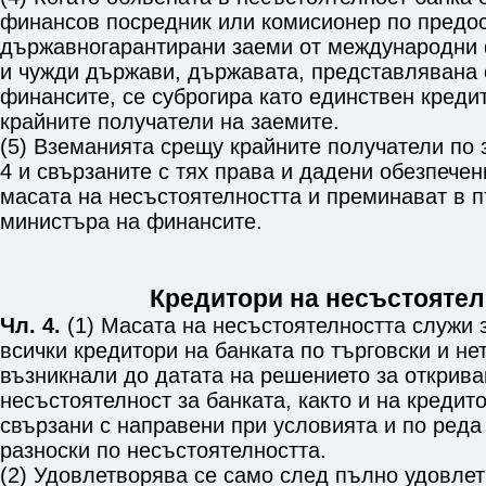
финансов посредник или комисионер по предо
държавногарантирани заеми от международни 
и чужди държави, държавата, представлявана 
финансите, се суброгира като единствен креди
крайните получатели на заемите.
(5) Вземанията срещу крайните получатели по 
4 и свързаните с тях права и дадени обезпечени
масата на несъстоятелността и преминават в 
министъра на финансите.
Кредитори на несъстоятел
Чл. 4.
(1) Масата на несъстоятелността служи 
всички кредитори на банката по търговски и не
възникнали до датата на решението за открива
несъстоятелност за банката, както и на кредит
свързани с направени при условията и по реда 
разноски по несъстоятелността.
(2) Удовлетворява се само след пълно удовле