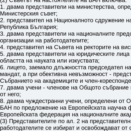
(2) Съветът на настоятелите на БАН включва:
1. двама представители на министерства, опр
Министерския съвет;
2. представител на Националното сдружение н
Република България;
3. двама представители на националните пред
организации на работодателите;
4. представител на Съвета на ректорите на ви
5. двама представители на юридическите лица 
областта на науката или изкуствата;
6. лицето, заемало длъжността председател н
мандат, а при обективна невъзможност - предс
Събранието на академиците и член-кореспонде
7. двама учени - членове на Общото събрание
от него;
8. двама чуждестранни учени, определени от 
БАН по предложение на Европейската научна 
Европейската федерация на националните акад
(3) Представителите по ал. 2 на представителн
работодателите се избират и освобождават от 