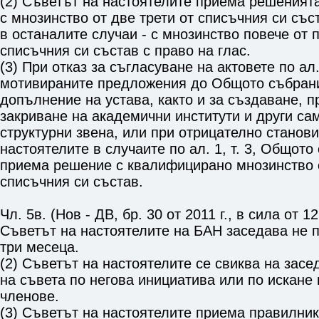
(2) Съветът на настоятелите приема решенията по
с мнозинство от две трети от списъчния си съст
в останалите случаи - с мнозинство повече от 
списъчния си състав с право на глас.
(3) При отказ за съгласуване на актовете по ал. 1
мотивираните предложения до Общото събрани
допълнение на устава, както и за създаване, 
закриване на академични институти и други са
структурни звена, или при отрицателно станов
настоятелите в случаите по ал. 1, т. 3, Общот
приема решение с квалифицирано мнозинство о
списъчния си състав.
Чл. 5в. (Нов - ДВ, бр. 30 от 2011 г., в сила от 12.
Съветът на настоятелите на БАН заседава не 
три месеца.
(2) Съветът на настоятелите се свиква на зас
на съвета по негова инициатива или по искане 
членове.
(3) Съветът на настоятелите приема правилник