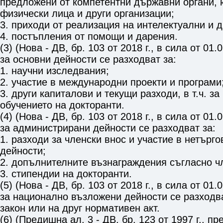
предложени от компетентни държавни органи, 
физически лица и други организации;
3. приходи от реализация на интелектуални и д
4. постъпления от помощи и дарения.
(3) (Нова - ДВ, бр. 103 от 2018 г., в сила от 01.
за основни дейности се разходват за:
1. научни изследвания;
2. участие в международни проекти и програми
3. други капиталови и текущи разходи, в т.ч. з
обучението на докторанти.
(4) (Нова - ДВ, бр. 103 от 2018 г., в сила от 01.
за администрирани дейности се разходват за:
1. разходи за членски внос и участие в нетърго
дейности;
2. допълнителните възнаграждения съгласно
ч
3. стипендии на докторанти.
(5) (Нова - ДВ, бр. 103 от 2018 г., в сила от 01.
за национално възложени дейности се разходв
закон или на друг нормативен акт.
(6) (Предишна ал. 3 - ДВ, бр. 123 от 1997 г., пр