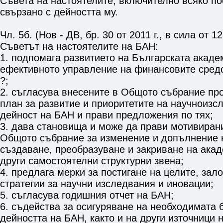
Съвета на настоятелите, включително всяко п
свързано с дейността му.
Чл. 5б. (Нов - ДВ, бр. 30 от 2011 г., в сила от 12.
Съветът на настоятелите на БАН:
1. подпомага развитието на Българската акаде
ефективното управление на финансовите средс
?;
2. съгласува внесените в Общото събрание про
план за развитие и приоритетите на научноизс
дейност на БАН и прави предложения по тях;
3. дава становища и може да прави мотивиран
Общото събрание за изменение и допълнение на
създаване, преобразуване и закриване на акад
други самостоятелни структурни звена;
4. предлага мерки за постигане на целите, зал
стратегии за научни изследвания и иновации;
5. съгласува годишния отчет на БАН;
6. съдейства за осигуряване на необходимата 
дейността на БАН, както и на други източници 