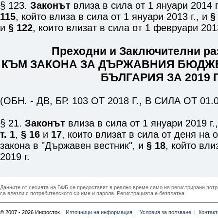
§ 123.
Законът
влиза в сила от 1 януари 2014 
115
, който влиза в сила от 1 януари 2013 г., и
§
и
§ 122
, които влизат в сила от 1 февруари 2013
Преходни и Заключителни р
КЪМ ЗАКОНА ЗА ДЪРЖАВНИЯ БЮДЖЕ
БЪЛГАРИЯ ЗА 2019 Г
(ОБН. - ДВ, БР. 103 ОТ 2018 Г., В СИЛА ОТ 01.0
§ 21.
Законът
влиза в сила от 1 януари 2019 г.
т. 1
,
§ 16
и
17
, които влизат в сила от деня на
закона в "Държавен вестник", и
§ 18
, който вли
2019 г.
Данните от сесията на БФБ се предоставят в реално време само на регистрирани потреб
са влезли с потребителското си име и парола. Регистрацията е безплатна.
© 2007 - 2026 Инфосток
Източници на информация |
Условия за ползване |
Контакт