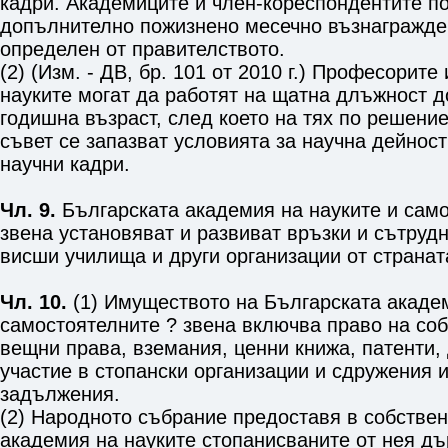
кадри. Академиците и член-кореспондентите п
допълнително пожизнено месечно възнагражде
определен от правителството.
(2) (Изм. - ДВ, бр. 101 от 2010 г.) Професорите
науките могат да работят на щатна длъжност д
годишна възраст, след което на тях по решени
съвет се запазват условията за научна дейност
научни кадри.
Чл. 9.
Българската академия на науките и само
звена установяват и развиват връзки и сътруд
висши училища и други организации от странат
Чл. 10.
(1) Имуществото на Българската академ
самостоятелните ? звена включва право на соб
вещни права, вземания, ценни книжа, патенти,
участие в стопански организации и сдружения и
задължения.
(2) Народното събрание предоставя в собствен
академия на науките стопанисваните от нея дъ