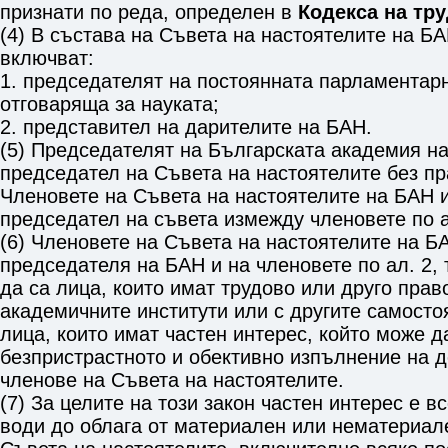
признати по реда, определен в
Кодекса на тр
(4) В състава на Съвета на настоятелите на БА
включват:
1. председателят на постоянната парламентар
отговаряща за науката;
2. представител на дарителите на БАН.
(5) Председателят на Българската академия на
председател на Съвета на настоятелите без пр
Членовете на Съвета на настоятелите на БАН и
председател на съвета измежду членовете по ал.
(6) Членовете на Съвета на настоятелите на Б
председателя на БАН и на членовете по ал. 2, т.
да са лица, които имат трудово или друго пра
академичните институти или с другите самостоя
лица, които имат частен интерес, който може 
безпристрастното и обективно изпълнение на д
членове на Съвета на настоятелите.
(7) За целите на този закон частен интерес е в
води до облага от материален или нематериале