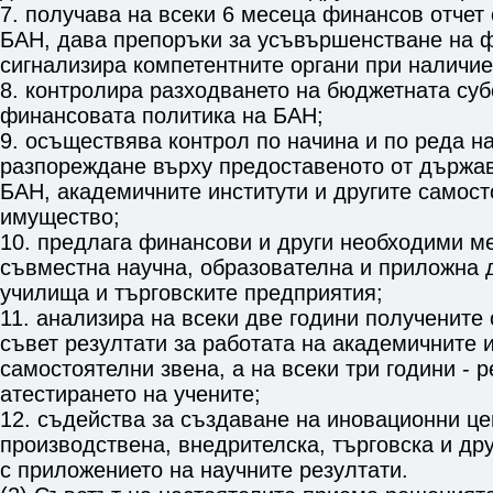
7. получава на всеки 6 месеца финансов отчет 
БАН, дава препоръки за усъвършенстване на 
сигнализира компетентните органи при наличи
8. контролира разходването на бюджетната суб
финансовата политика на БАН;
9. осъществява контрол по начина и по реда н
разпореждане върху предоставеното от държав
БАН, академичните институти и другите самост
имущество;
10. предлага финансови и други необходими м
съвместна научна, образователна и приложна 
училища и търговските предприятия;
11. анализира на всеки две години получените
съвет резултати за работата на академичните и
самостоятелни звена, а на всеки три години - р
атестирането на учените;
12. съдейства за създаване на иновационни це
производствена, внедрителска, търговска и др
с приложението на научните резултати.