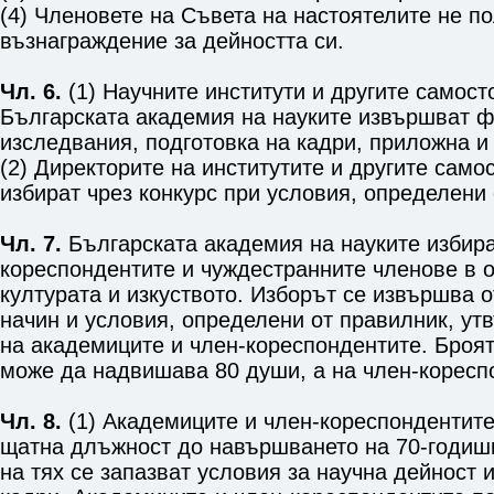
(4) Членовете на Съвета на настоятелите не п
възнаграждение за дейността си.
Чл. 6.
(1) Научните институти и другите самост
Българската академия на науките извършват 
изследвания, подготовка на кадри, приложна и
(2) Директорите на институтите и другите само
избират чрез конкурс при условия, определени 
Чл. 7.
Българската академия на науките избира
кореспондентите и чуждестранните членове в о
културата и изкуството. Изборът се извършва о
начин и условия, определени от правилник, ут
на академиците и член-кореспондентите. Броя
може да надвишава 80 души, а на член-кореспо
Чл. 8.
(1) Академиците и член-кореспондентите
щатна длъжност до навършването на 70-годишн
на тях се запазват условия за научна дейност 