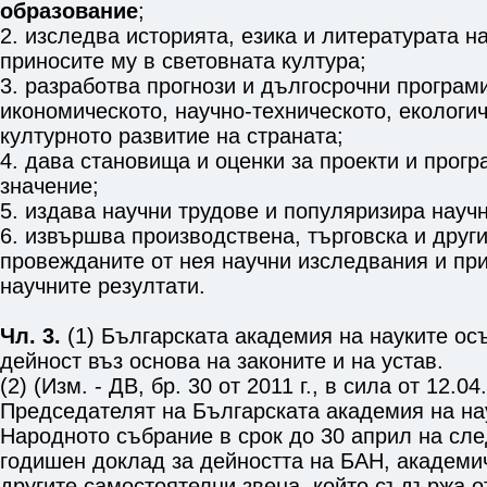
образование
;
2. изследва историята, езика и литературата н
приносите му в световната култура;
3. разработва прогнози и дългосрочни програм
икономическото, научно-техническото, екологи
културното развитие на страната;
4. дава становища и оценки за проекти и прог
значение;
5. издава научни трудове и популяризира науч
6. извършва производствена, търговска и други
провежданите от нея научни изследвания и пр
научните резултати.
Чл. 3.
(1) Българската академия на науките ос
дейност въз основа на законите и на устав.
(2) (Изм. - ДВ, бр. 30 от 2011 г., в сила от 12.04.
Председателят на Българската академия на на
Народното събрание в срок до 30 април на сл
годишен доклад за дейността на БАН, академич
другите самостоятелни звена, който съдържа от