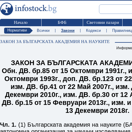
Начало
БФБ
Световни пазари
Нормативи
Всички
|
Закони
|
Кодекси
|
Правилниц
ЗАКОН ЗА БЪЛГАРСКАТА АКАДЕМИЯ НА НАУКИТЕ
Информа
ЗАКОН ЗА БЪЛГАРСКАТА АКАДЕМИ
Обн. ДВ. бр.
85
от 15 Октомври 1991г.
,
и
Октомври 1993г.
,
доп. ДВ. бр.
123
от 22
изм. ДВ. бр.
41
от 22 Май 2007г.
,
изм. 
Декември 2010г.
,
изм. ДВ. бр.
30
от 12 
ДВ. бр.
15
от 15 Февруари 2013г.
,
изм. и
13 Декември 2018г.
Чл. 1.
(1) Българската академия на науките (Б
автономна организация за научни изследвания