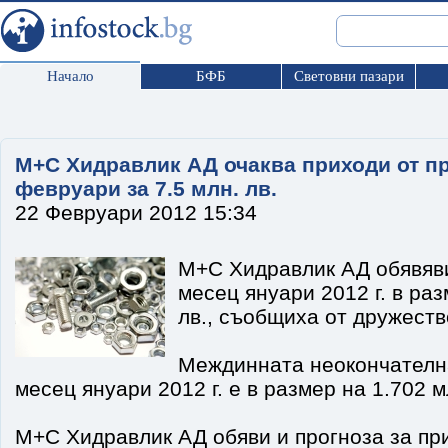
Начало
БФБ
Световни пазари
М+С Хидравлик АД очаква приходи от п
февруари за 7.5 млн. лв.
22 Февруари 2012 15:34
М+С Хидравлик АД обявяв
месец януари 2012 г. в раз
лв., съобщиха от дружеств
Междинната неокончателна
месец януари 2012 г. е в размер на 1.702 м
М+С Хидравлик АД обяви и прогноза за пр