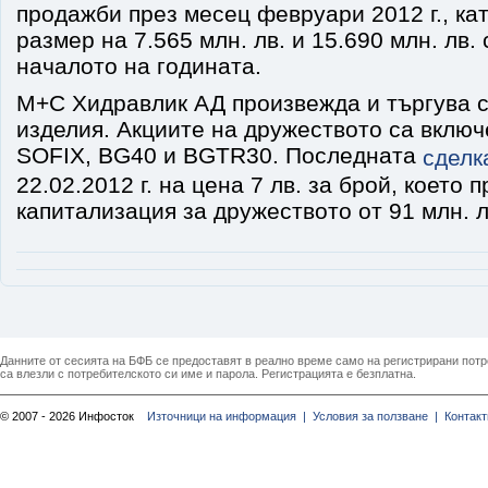
продажби през месец февруари 2012 г., кат
размер на 7.565 млн. лв. и 15.690 млн. лв.
началото на годината.
М+С Хидравлик АД произвежда и търгува 
изделия. Акциите на дружеството са включе
SOFIX, BG40 и BGTR30. Последната
сделк
22.02.2012 г. на цена 7 лв. за брой, което 
капитализация за дружеството от 91 млн. л
Данните от сесията на БФБ се предоставят в реално време само на регистрирани потреб
са влезли с потребителското си име и парола. Регистрацията е безплатна.
© 2007 - 2026 Инфосток
Източници на информация |
Условия за ползване |
Контакт