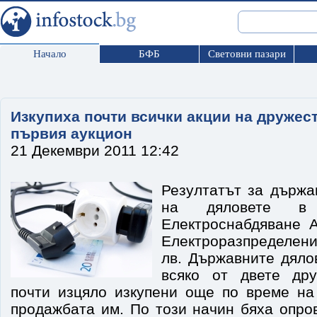
Начало
БФБ
Световни пазари
Изкупиха почти всички акции на дружес
първия аукцион
21 Декември 2011 12:42
Резултатът за държа
на дяловете в
Електроснабдяване 
Електроразпределен
лв. Държавните дяло
всяко от двете дру
почти изцяло изкупени още по време на
продажбата им. По този начин бяха опро