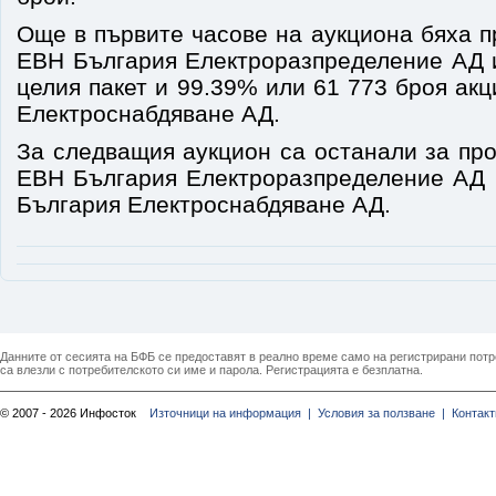
Още в първите часове на аукциона бяха 
ЕВН България Електроразпределение АД и
целия пакет и 99.39% или 61 773 броя ак
Електроснабдяване АД.
За следващия аукцион са останали за пр
ЕВН България Електроразпределение АД 
България Електроснабдяване АД.
Данните от сесията на БФБ се предоставят в реално време само на регистрирани потреб
са влезли с потребителското си име и парола. Регистрацията е безплатна.
© 2007 - 2026 Инфосток
Източници на информация |
Условия за ползване |
Контакт