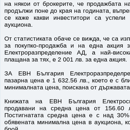
на някои от брокерите, че продажбата н
продължи поне до края на годината, въпре
се каже какви инвеститори са успели 
аукциона.
От статистиката обаче се вижда, че са из
за покупко-продажба и на една акция 
Електроразпределение АД, а най-висок
плащана за тях, е 2 001 лв. за една акция.
ЗА ЕВН България Електроразпределр
пазарна цена е 1 632.56 лв., което е с б
минималната цена, поискана от държавата 
Книжата на ЕВН България Електрос
продавани на средна цена от 156.60 л
Постигнатата средна цена е с над 30%
обявената минимална цена в аукциона, ко
брой.