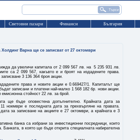
Световни пазари
Финанси
България
 Холдинг Варна ще се записват от 27 октомври
жда да увеличи капитала от 2 099 567 лв. на 5 235 931 лв.
иите са 2 099 567, какъвто е и броят на издадените права.
записване 3 136 364 броя акции.
дадените права и новите акции е 0.669427/1. Капиталът ще
ъдат записани и платени най-малко 1 568 182 бр. нови акции.
 емисионна стойност 22 лв. за брой.
ата ще бъде оповестена допълнително. Крайната дата за
 11 ноември е последната дата за прехвърляне на правата.
дата за записване на акциите е 27 октомври, а крайната е 3
тивна банка са избрани за инвестиционни посредници, които
. Банката, в която ще бъде открита специалната набирателна