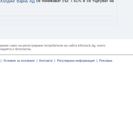
а
се понижават със 7.41% и се търгуват на
Холдинг Варна АД
реме само на регистрирани потребители на сайта infostock.bg, които
рацията е безплатна.
|
Условия за ползване |
Контакти |
Регулирана информация |
Реклама