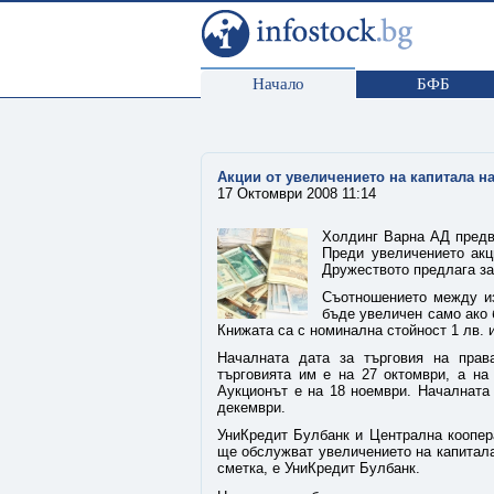
Начало
БФБ
Акции от увеличението на капитала на
17 Октомври 2008 11:14
Холдинг Варна АД предви
Преди увеличението акц
Дружеството предлага за 
Съотношението между из
бъде увеличен само ако б
Книжата са с номинална стойност 1 лв. и
Началната дата за търговия на прав
търговията им е на 27 октомври, а на
Аукционът е на 18 ноември. Началната 
декември.
УниКредит Булбанк и Централна коопера
ще обслужват увеличението на капитала
сметка, е УниКредит Булбанк.