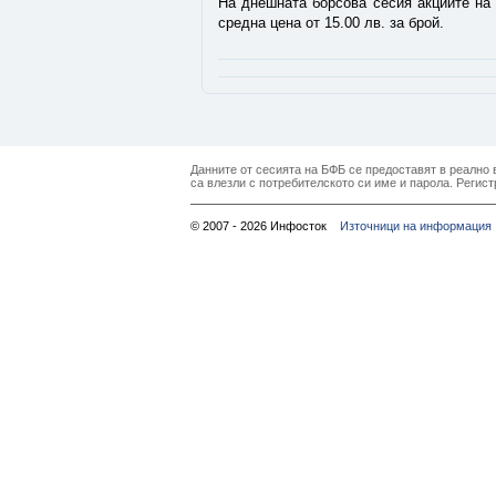
На днешната борсова сесия акциите н
средна цена от 15.00 лв. за брой.
Данните от сесията на БФБ се предоставят в реално в
са влезли с потребителското си име и парола. Регист
© 2007 - 2026 Инфосток
Източници на информация 