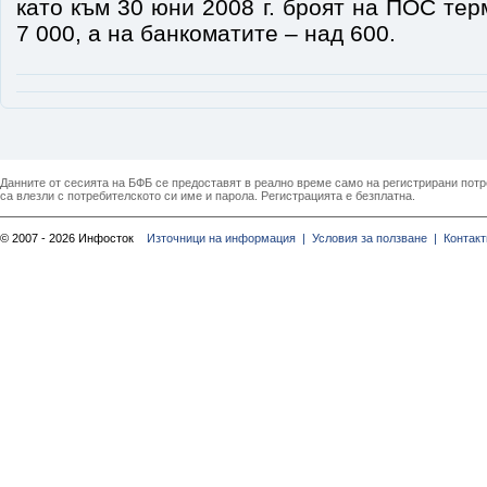
като към 30 юни 2008 г. броят на ПОС те
7 000, а на банкоматите – над 600.
Данните от сесията на БФБ се предоставят в реално време само на регистрирани потреб
са влезли с потребителското си име и парола. Регистрацията е безплатна.
© 2007 - 2026 Инфосток
Източници на информация |
Условия за ползване |
Контакт