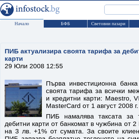
Начало
БФБ
Световни пазари
ПИБ актуализира своята тарифа за деби
карти
29 Юли 2008 12:55
Първа инвестиционна банка
своята тарифа за всички ме
и кредитни карти: Maestro, V
MasterCard от 1 август 2008 г.
ПИБ намалява таксата за 
дебитни карти от банкомат в чужбина от 2
на 3 лв. +1% от сумата. За своите клие
ПИБ запазва безплатно тегленето на сум