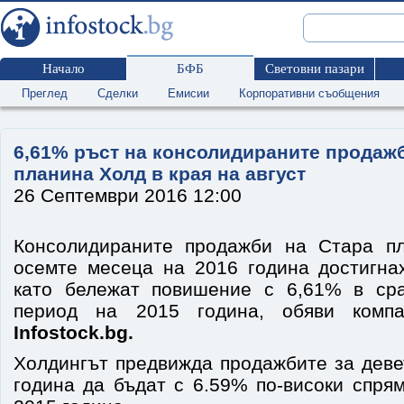
Начало
БФБ
Световни пазари
Преглед
Сделки
Емисии
Корпоративни съобщения
6,61% ръст на консолидираните продажб
планина Холд в края на август
26 Септември 2016 12:00
Консолидираните продажби на Стара п
осемте месеца на 2016 година достигнах
като бележат повишение с 6,61% в ср
период на 2015 година, обяви компа
Infostock.bg.
Холдингът предвижда продажбите за деве
година да бъдат с 6.59% по-високи спря