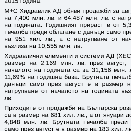
2015 година.
М+С Хидравлик АД обяви продажби за авгу
на 7,400 млн. лв. и 64,487 млн. лв. с на
на годината. Годишният прираст е от 5,
печалба преди облагане с данъци само пре
на 951 хил. лв., а с натрупване от на
възлиза на 10,555 млн. лв.
Хидравлични елементи и системи АД (ХЕС
размер на 2,169 млн. лв. през август,
началото на годината са за 31,156 млн. л
11,69% на годишна база. Брутната печал
данъци само през август е в размер н
натрупване от началото на годината въз
лв.
Приходите от продажби на Българска роз
са в размер на 681 хил. лв., а от януари до
4,848 млн. лв. Брутната печалба преди
само през август е в размер на 183 хил. лв