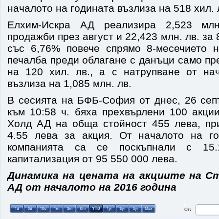
началото на годината възлиза на 518 хил.
Елхим-Искра АД реализира 2,523 млн
продажби през август и 22,423 млн. лв. за 
със 6,76% повече спрямо 8-месечието н
печалба преди облагане с данъци само пре
на 120 хил. лв., а с натрупване от на
възлиза на 1,085 млн. лв.
В сесията на БФБ-София от днес, 26 сеп
към 10:58 ч. бяха прехвърлени 100 акци
Холд АД на обща стойност 455 лева, пр
4.55 лева за акция. От началото на г
компанията са се поскъпнали с 15
капитализация от 95 550 000 лева.
Динамика на цената на акциите на С
АД от началото на 2016 година