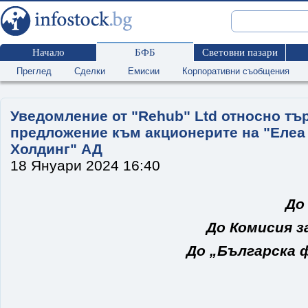
Начало
БФБ
Световни пазари
Преглед
Сделки
Емисии
Корпоративни съобщения
Уведомление от "Rehub" Ltd относно тъ
предложение към акционерите на "Елеа
Холдинг" АД
18 Януари 2024 16:40
До
До Комисия з
До „Българска 