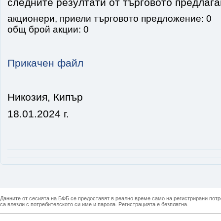
следните резултати от търговото предлага
акционери, приели търговото предложение: 0
общ брой акции: 0
Прикачен файл
Никозия, Кипър
18.01.2024 г.
Данните от сесията на БФБ се предоставят в реално време само на регистрирани потреб
са влезли с потребителското си име и парола. Регистрацията е безплатна.