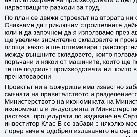
нарастващите разходи за труд.
По план се движи строежът на втората ни 
Очакваме да приключим строителните дей
юли и да започнем да я използваме през ав
ще увеличи значително складовите и прои
площи, както и ще оптимизира транспортн
между външните складовете, които ползва
поръчани и някои от машините, които ще п
те ще подсилят производствата ни, които 
пренатоварени.
Проектът ни в Божурище има известно заб
смяната на правителството и разделениет
Министерството на икономиката на Минис
икономиката и индустрията и Министерств
растежа, процедурата по издаване на Сер
инвеститор Клас Б се забави с няколко ме
Лорер вече е одобрил издаването на серт