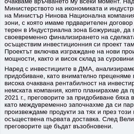
очакваме връчването му всеки момент. На
Министерството на икономиката и индустр
на Министър Нинова Национална компани
зони, с която имаме прдварителен договор
терен в Индустриална зона Божурище, да
своевременно финализирането на сделката
осъществим инвестиционния си проект там 
Проектът включва изграждане на нови про
мощности, както и висок склад за суровини
Наред с инвестициите в ДМА, анализираме
придобиване, като внимателно преценяме п
висока очаквана рентабилност на инвестир
немската компания, която планирахме да п
2021 г., преговорите за придобиване бяха 
като междувременно започнахме да си пар
произвеждаме продукти за тях и през този
осъществена първата доставка. След Вели
преговорите ще бъдат възобновени.