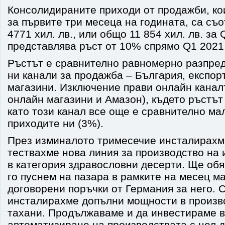
Консолидираните приходи от продажби, к
за първите три месеца на годината, са съо
4771 хил. лв., или общо 11 854 хил. лв. за Q
представлява ръст от 10% спрямо Q1 2021 
Ръстът е сравнително равномерно разпре
ни канали за продажба – България, експор
магазини. Изключение прави онлайн канал
онлайн магазини и Амазон), където ръстът
като този канал все още е сравнително ма
приходите ни (3%).
През изминалото тримесечие инсталирахм
тествахме нова линия за производство на 
в категория здравословни десерти. Ще обя
го пуснем на пазара в рамките на месец ма
договорени поръчки от Германия за него. 
инсталирахме допълни мощности в произв
тахани. Продължаваме и да инвестираме в
автоматизиране на производствата с цел 